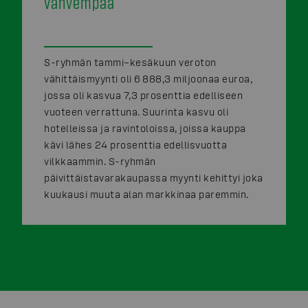
vahvempaa
S-ryhmän tammi–kesäkuun veroton
vähittäismyynti oli 6 888,3 miljoonaa euroa,
jossa oli kasvua 7,3 prosenttia edelliseen
vuoteen verrattuna. Suurinta kasvu oli
hotelleissa ja ravintoloissa, joissa kauppa
kävi lähes 24 prosenttia edellisvuotta
vilkkaammin. S-ryhmän
päivittäistavarakaupassa myynti kehittyi joka
kuukausi muuta alan markkinaa paremmin.