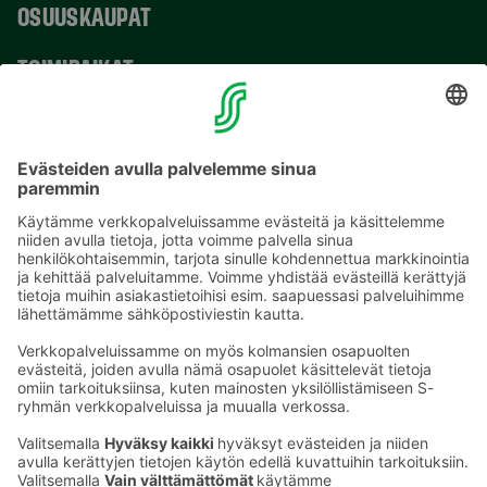
OSUUSKAUPAT
TOIMIPAIKAT
YHTEYSTIEDOT
Sähköpostiosoitteet S-ryhmässä ovat muotoa
etunimi.sukunimi@sok.fi
Seuraa meitä
: