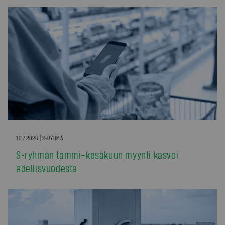
10.7.2026 | S-RYHMÄ
S-ryhmän tammi–kesäkuun myynti kasvoi
edellisvuodesta