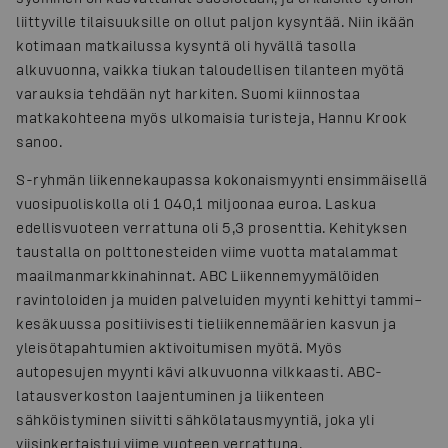
liittyville tilaisuuksille on ollut paljon kysyntää. Niin ikään
kotimaan matkailussa kysyntä oli hyvällä tasolla
alkuvuonna, vaikka tiukan taloudellisen tilanteen myötä
varauksia tehdään nyt harkiten. Suomi kiinnostaa
matkakohteena myös ulkomaisia turisteja, Hannu Krook
sanoo.
S-ryhmän liikennekaupassa kokonaismyynti ensimmäisellä
vuosipuoliskolla oli 1 040,1 miljoonaa euroa. Laskua
edellisvuoteen verrattuna oli 5,3 prosenttia. Kehityksen
taustalla on polttonesteiden viime vuotta matalammat
maailmanmarkkinahinnat. ABC Liikennemyymälöiden
ravintoloiden ja muiden palveluiden myynti kehittyi tammi–
kesäkuussa positiivisesti tieliikennemäärien kasvun ja
yleisötapahtumien aktivoitumisen myötä. Myös
autopesujen myynti kävi alkuvuonna vilkkaasti. ABC-
latausverkoston laajentuminen ja liikenteen
sähköistyminen siivitti sähkölatausmyyntiä, joka yli
viisinkertaistui viime vuoteen verrattuna.