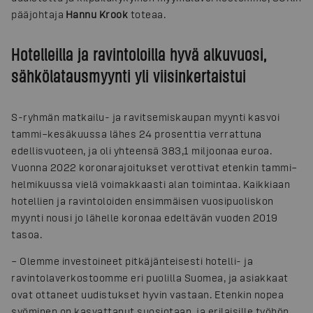
pääjohtaja
Hannu Krook
toteaa.
Hotelleilla ja ravintoloilla hyvä alkuvuosi,
sähkölatausmyynti yli viisinkertaistui
S-ryhmän matkailu- ja ravitsemiskaupan myynti kasvoi
tammi–kesäkuussa lähes 24 prosenttia verrattuna
edellisvuoteen, ja oli yhteensä 383,1 miljoonaa euroa.
Vuonna 2022 koronarajoitukset verottivat etenkin tammi–
helmikuussa vielä voimakkaasti alan toimintaa. Kaikkiaan
hotellien ja ravintoloiden ensimmäisen vuosipuoliskon
myynti nousi jo lähelle koronaa edeltävän vuoden 2019
tasoa.
– Olemme investoineet pitkäjänteisesti hotelli- ja
ravintolaverkostoomme eri puolilla Suomea, ja asiakkaat
ovat ottaneet uudistukset hyvin vastaan. Etenkin nopea
syöminen on kasvattanut suosiotaan, ja erilaisille työhön