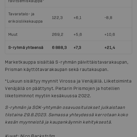
ravitsemiskauppa*
Tavaratalo- ja
122,3
+6,1
-8,8
erikoisliikekauppa
Muut
269,2
+5,6
+10,6
S-ryhmä yhteensä
6 888,3
+7,3
+21,4
Marketkauppa sisältää S-ryhmän päivittäistavarakaupan,
Prisman käyttötavarakaupan sekä rautakaupan.
*Lukuun sisältyy myynnit Virossa ja Venäjällä. Liiketoiminta
Venäjällä on päättynyt. Pietarin Prismojen ja hotellien
liiketoiminnot myytiin kesäkuussa 2022.
S-ryhmän ja SOK-yhtymän osavuositulokset julkaistaan
tiistaina 29.8.2023. Samassa yhteydessä kerrotaan koko
kesän myynneistä ja kaupankäynnin kehityksestä.
Kuvat
:
Nico Backström