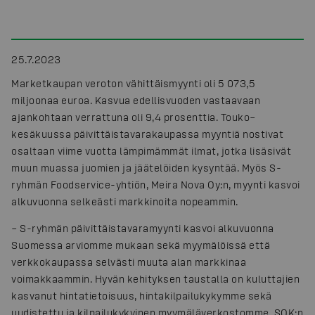
25.7.2023
Marketkaupan veroton vähittäismyynti oli 5 073,5
miljoonaa euroa. Kasvua edellisvuoden vastaavaan
ajankohtaan verrattuna oli 9,4 prosenttia. Touko–
kesäkuussa päivittäistavarakaupassa myyntiä nostivat
osaltaan viime vuotta lämpimämmät ilmat, jotka lisäsivät
muun muassa juomien ja jäätelöiden kysyntää. Myös S-
ryhmän Foodservice-yhtiön, Meira Nova Oy:n, myynti kasvoi
alkuvuonna selkeästi markkinoita nopeammin.
– S-ryhmän päivittäistavaramyynti kasvoi alkuvuonna
Suomessa arviomme mukaan sekä myymälöissä että
verkkokaupassa selvästi muuta alan markkinaa
voimakkaammin. Hyvän kehityksen taustalla on kuluttajien
kasvanut hintatietoisuus, hintakilpailukykymme sekä
uudistettu ja kilpailukykyinen myymäläverkostomme, SOK:n