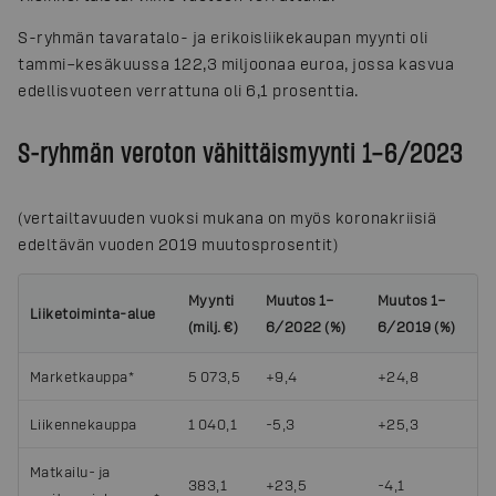
S-ryhmän tavaratalo- ja erikoisliikekaupan myynti oli
tammi–kesäkuussa 122,3 miljoonaa euroa, jossa kasvua
edellisvuoteen verrattuna oli 6,1 prosenttia.
S-ryhmän veroton vähittäismyynti 1–6/2023
(vertailtavuuden vuoksi mukana on myös koronakriisiä
edeltävän vuoden 2019 muutosprosentit)
Myynti
Muutos 1–
Muutos 1–
Liiketoiminta-alue
(milj. €)
6/2022 (%)
6/2019 (%)
Marketkauppa*
5 073,5
+9,4
+24,8
Liikennekauppa
1 040,1
-5,3
+25,3
Matkailu- ja
383,1
+23,5
-4,1