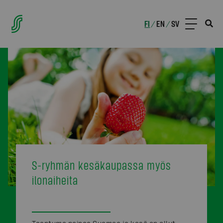
FI
EN
SV
/
/
S-ryhmän kesäkaupassa myös
ilonaiheita