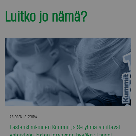
Luitko jo nämä?
7.8.2026 | S-RYHMÄ
Lastenklinikoiden Kummit ja S-ryhmä aloittavat
yhteistyön lasten terveyden hyväksi: Lapset