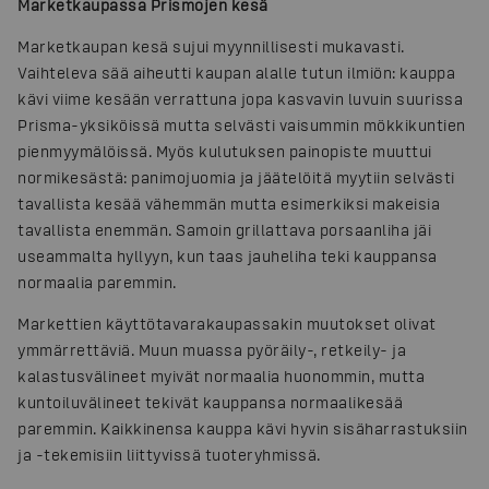
Marketkaupassa Prismojen kesä
Marketkaupan kesä sujui myynnillisesti mukavasti.
Vaihteleva sää aiheutti kaupan alalle tutun ilmiön: kauppa
kävi viime kesään verrattuna jopa kasvavin luvuin suurissa
Prisma-yksiköissä mutta selvästi vaisummin mökkikuntien
pienmyymälöissä. Myös kulutuksen painopiste muuttui
normikesästä: panimojuomia ja jäätelöitä myytiin selvästi
tavallista kesää vähemmän mutta esimerkiksi makeisia
tavallista enemmän. Samoin grillattava porsaanliha jäi
useammalta hyllyyn, kun taas jauheliha teki kauppansa
normaalia paremmin.
Markettien käyttötavarakaupassakin muutokset olivat
ymmärrettäviä. Muun muassa pyöräily-, retkeily- ja
kalastusvälineet myivät normaalia huonommin, mutta
kuntoiluvälineet tekivät kauppansa normaalikesää
paremmin. Kaikkinensa kauppa kävi hyvin sisäharrastuksiin
ja -tekemisiin liittyvissä tuoteryhmissä.