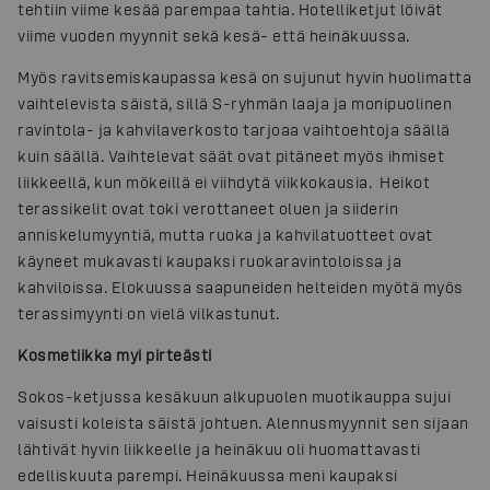
tehtiin viime kesää parempaa tahtia. Hotelliketjut löivät
viime vuoden myynnit sekä kesä- että heinäkuussa.
Myös ravitsemiskaupassa kesä on sujunut hyvin huolimatta
vaihtelevista säistä, sillä S-ryhmän laaja ja monipuolinen
ravintola- ja kahvilaverkosto tarjoaa vaihtoehtoja säällä
kuin säällä. Vaihtelevat säät ovat pitäneet myös ihmiset
liikkeellä, kun mökeillä ei viihdytä viikkokausia. Heikot
terassikelit ovat toki verottaneet oluen ja siiderin
anniskelumyyntiä, mutta ruoka ja kahvilatuotteet ovat
käyneet mukavasti kaupaksi ruokaravintoloissa ja
kahviloissa. Elokuussa saapuneiden helteiden myötä myös
terassimyynti on vielä vilkastunut.
Kosmetiikka myi pirteästi
Sokos-ketjussa kesäkuun alkupuolen muotikauppa sujui
vaisusti koleista säistä johtuen. Alennusmyynnit sen sijaan
lähtivät hyvin liikkeelle ja heinäkuu oli huomattavasti
edelliskuuta parempi. Heinäkuussa meni kaupaksi