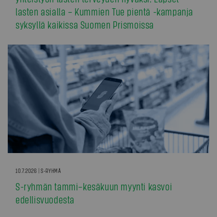
lasten asialla – Kummien Tue pientä -kampanja
syksyllä kaikissa Suomen Prismoissa
10.7.2026 | S-RYHMÄ
S-ryhmän tammi–kesäkuun myynti kasvoi
edellisvuodesta