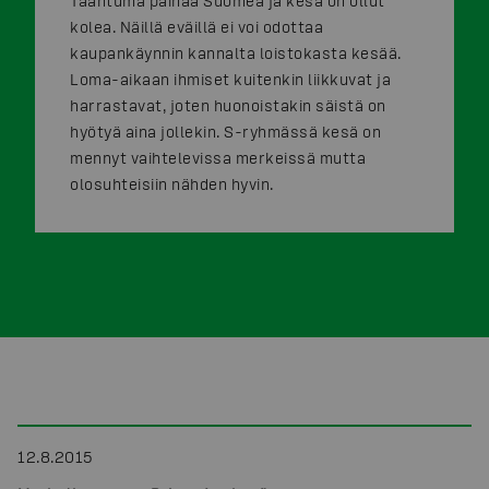
Taantuma painaa Suomea ja kesä on ollut
kolea. Näillä eväillä ei voi odottaa
kaupankäynnin kannalta loistokasta kesää.
Loma-aikaan ihmiset kuitenkin liikkuvat ja
harrastavat, joten huonoistakin säistä on
hyötyä aina jollekin. S-ryhmässä kesä on
mennyt vaihtelevissa merkeissä mutta
olosuhteisiin nähden hyvin.
12.8.2015