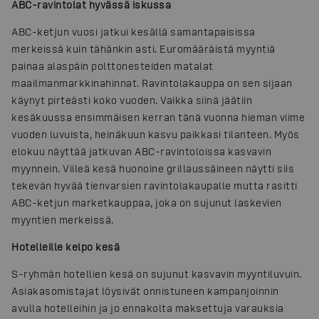
ABC-ravintolat hyvässä iskussa
ABC-ketjun vuosi jatkui kesällä samantapaisissa
merkeissä kuin tähänkin asti. Euromääräistä myyntiä
painaa alaspäin polttonesteiden matalat
maailmanmarkkinahinnat. Ravintolakauppa on sen sijaan
käynyt pirteästi koko vuoden. Vaikka siinä jäätiin
kesäkuussa ensimmäisen kerran tänä vuonna hieman viime
vuoden luvuista, heinäkuun kasvu paikkasi tilanteen. Myös
elokuu näyttää jatkuvan ABC-ravintoloissa kasvavin
myynnein. Viileä kesä huonoine grillaussäineen näytti siis
tekevän hyvää tienvarsien ravintolakaupalle mutta rasitti
ABC-ketjun marketkauppaa, joka on sujunut laskevien
myyntien merkeissä.
Hotelleille kelpo kesä
S-ryhmän hotellien kesä on sujunut kasvavin myyntiluvuin.
Asiakasomistajat löysivät onnistuneen kampanjoinnin
avulla hotelleihin ja jo ennakolta maksettuja varauksia