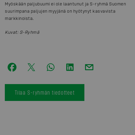
Myöskään paljubuumi ei ole laantunut ja S-ryhmä Suomen
suurimpana paljujen myyjänä on hyötynyt kasvavista
markkinoista.
Kuvat
:
S-Ryhmä
Tilaa S-ryhmän tiedotteet