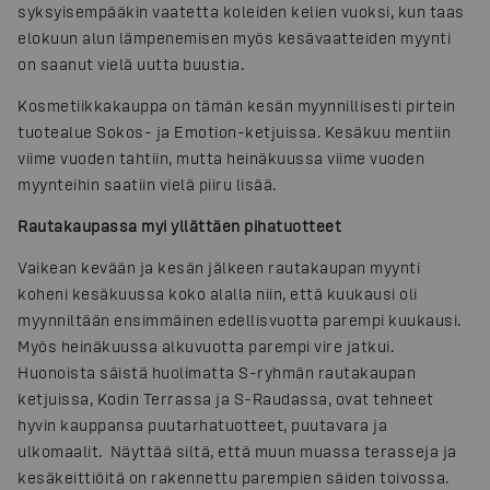
syksyisempääkin vaatetta koleiden kelien vuoksi, kun taas
elokuun alun lämpenemisen myös kesävaatteiden myynti
on saanut vielä uutta buustia.
Kosmetiikkakauppa on tämän kesän myynnillisesti pirtein
tuotealue Sokos- ja Emotion-ketjuissa. Kesäkuu mentiin
viime vuoden tahtiin, mutta heinäkuussa viime vuoden
myynteihin saatiin vielä piiru lisää.
Rautakaupassa myi yllättäen pihatuotteet
Vaikean kevään ja kesän jälkeen rautakaupan myynti
koheni kesäkuussa koko alalla niin, että kuukausi oli
myynniltään ensimmäinen edellisvuotta parempi kuukausi.
Myös heinäkuussa alkuvuotta parempi vire jatkui.
Huonoista säistä huolimatta S-ryhmän rautakaupan
ketjuissa, Kodin Terrassa ja S-Raudassa, ovat tehneet
hyvin kauppansa puutarhatuotteet, puutavara ja
ulkomaalit. Näyttää siltä, että muun muassa terasseja ja
kesäkeittiöitä on rakennettu parempien säiden toivossa.