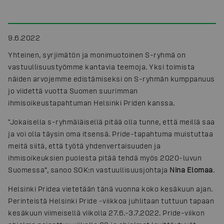
9.6.2022
Yhteinen, syrjimätön ja monimuotoinen S-ryhmä on
vastuullisuustyömme kantavia teemoja. Yksi toimista
näiden arvojemme edistämiseksi on S-ryhmän kumppanuus
jo viidettä vuotta Suomen suurimman
ihmisoikeustapahtuman Helsinki Priden kanssa.
"Jokaisella s-ryhmäläisellä pitää olla tunne, että meillä saa
ja voi olla täysin oma itsensä. Pride-tapahtuma muistuttaa
meitä siitä, että työtä yhdenvertaisuuden ja
ihmisoikeuksien puolesta pitää tehdä myös 2020-luvun
Suomessa”, sanoo SOK:n vastuullisuusjohtaja
Nina Elomaa
.
Helsinki Pridea vietetään tänä vuonna koko kesäkuun ajan.
Perinteistä Helsinki Pride -viikkoa juhlitaan tuttuun tapaan
kesäkuun viimeisellä viikolla 27.6.-3.7.2022. Pride-viikon