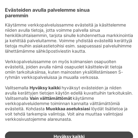
Sähköpostiosoitteet S-ryhmässä ovat muotoa
etunimi.sukunimi@sok.fi
Seuraa meitä
:
Muuta evästeasetuksia