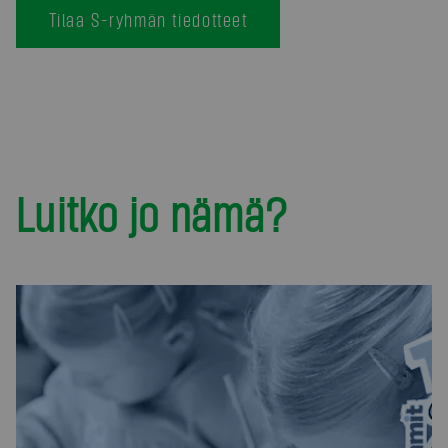
Tilaa S-ryhmän tiedotteet
Luitko jo nämä?