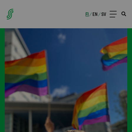
FI
EN
SV
/
/