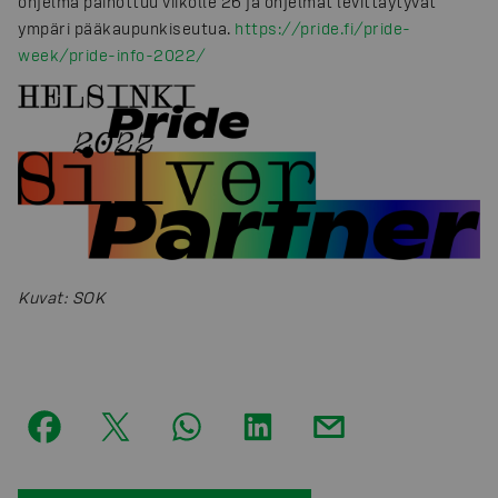
ohjelma painottuu viikolle 26 ja ohjelmat levittäytyvät
ympäri pääkaupunkiseutua.
https://pride.fi/pride-
week/pride-info-2022/
Kuvat
:
SOK