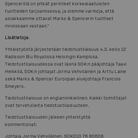
Spencerillä on pitkät perinteet korkealaatuisten
tuotteiden tarjoamisessa, ja olemme varmoja, että
asiakkaamme ottavat Marks & Spencerin tuotteet
innoissaan vastaan."
Lisätietoja
:
Yhteistyöstä järjestetään tiedotustilaisuus 4.3. kello 12
Radisson Blu Royalissa Helsingin Kampissa.
Tiedotustilaisuudessa ovat läsnä SOK:n pääjohtaja Taavi
Heikkilä, SOK:n johtajat Jorma Vehviläinen ja Arttu Laine
sekä Marks & Spencer Euroopan aluejohtaja Francois
Smeyers.
Tiedotustilaisuus on englanninkielinen. Kaikki toimittajat
ovat tervetulleita tiedotustilaisuuteen.
Tiedotustilaisuuden jälkeen yhteistyötä
kommentoivat:
Johtaja Jorma Vehviläinen, SOK
010 76 80608