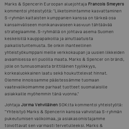
Marks & Spencerin Euroopan aluejohtaja
Francois Smeyers
kommentoi yhteistyötä: "Liiketoimintamme kasvattaminen
S-ryhmän kaltaisten kumppanien kanssa on tärkeä osa
kansainväliseen monikanavaiseen kasvuun tähtäävää
strategiaamme. S-ryhmällä on johtava asema Suomen
keskeisillä kauppapaikoilla ja ainutlaatuista
paikallistuntemusta. Se onkin ihanteellinen
yhteistyökumppani meille verkkokaupan ja uusien liikkeiden
avaamisessa eri puolilla maata. Marks & Spencer on brändi,
jolle on tunnusomaista brittiläinen tyylikkyys,
korkealuokkainen laatu sekä houkuttelevat hinnat.
Olemme innoissamme päästessämme tuomaan
vaatevalikoimamme parhaat tuotteet suomalaisille
asiakkaille myöhemmin tänä vuonna."
Johtaja
Jorma Vehviläinen
SOK:lta kommentoi yhteistyötä:
"Yhteistyö Marks & Spencerin kanssa vahvistaa S-ryhmän
pukeutumisen valikoimaa, ja asiakasomistajamme
toivottavat sen varmasti tervetulleeksi. Marks &