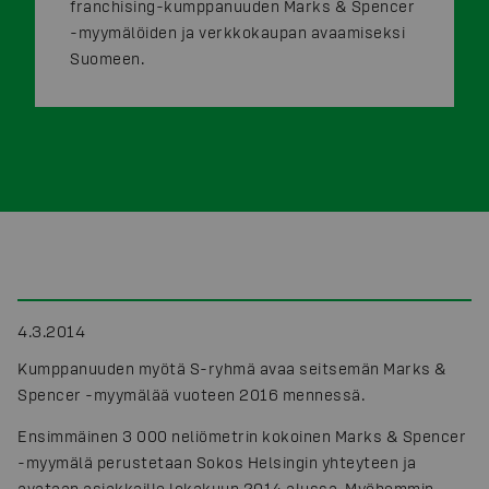
franchising-kumppanuuden Marks & Spencer
-myymälöiden ja verkkokaupan avaamiseksi
Suomeen.
4.3.2014
Kumppanuuden myötä S-ryhmä avaa seitsemän Marks &
Spencer -myymälää vuoteen 2016 mennessä.
Ensimmäinen 3 000 neliömetrin kokoinen Marks & Spencer
-myymälä perustetaan Sokos Helsingin yhteyteen ja
avataan asiakkaille lokakuun 2014 alussa. Myöhemmin