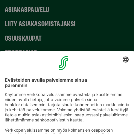
ASIAKASPALVELU
LIITY ASIAKASOMISTAJAKSI
OSUUSKAUPAT
TOIMIPAIKAT
YHTEYSTIEDOT
Sähköpostiosoitteet S-ryhmässä ovat muotoa
etunimi.sukunimi@sok.fi