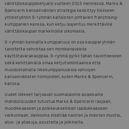
vähittäiskauppaketjuksi vuoteen 2015 mennessä. Marks &
Spencerin kansainvälinen strategia keskittyy tiiviiseen
yhteistyöhön S-ryhmän kaltaisten johtavien franchising-
kumppanien kanssa, kun ketju laajentuu merkittäville
vähittäiskaupan markkinoille ulkomailla.
S-ryhmän kannalta kumppanuus on osa kaupparyhmän
tavoitetta vahvistaa sen monikanavaista
käyttötavarakauppaa. S-ryhmä pyrkii tähän tavoitteeseen
sekä kehittämällä omaa ketjutoimintaansa että
muodostamalla liikekumppanuuksia vahvojen
kansainvälisten toimijoiden, kuten Marks & Spencerin,
kanssa.
Uudet liikkeet tarjoavat suomalaisille asiakkaille
mahdollisuuden tutustua Marks & Spencerin laajaan,
muodikkaaseen ja poikkeuksellisen laadukkaaseen
valikoimaan. Valikoima sisältää naisten ja miesten muotia,
alus- ja yöasuja, asusteita ja jalkineita.