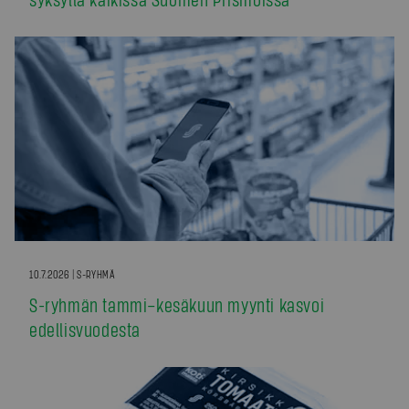
10.7.2026 | S-RYHMÄ
S-ryhmän tammi–kesäkuun myynti kasvoi
edellisvuodesta