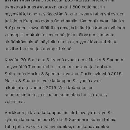
samassa kuussa avataan kaksi 1 600 neliömetrin
myymälää, toinen Jyväskylän Sokos-tavaratalon yhteyteen
ja toinen Kauppakeskus Goodmaniin Hämeenlinnaan. Marks
& Spencer -myymälöillä on oma, brittiketjun kansainvälisen
konseptin mukainen ilmeensä, joka näkyy mm. omassa
sisäänkäynnissä, näyteikkunoissa, myymäläkalusteissa,
sovitustiloissa ja kassapisteissä.
Kevään 2015 aikana S-ryhmä avaa kolme Marks & Spencer
-myymälää Tampereelle, Lappeenrantaan ja Lahteen.
Seitsemäs Marks & Spencer avataan Poriin syksyllä 2015.
Marks & Spencer -verkkokaupan S-ryhmä avaa
aikaisintaan vuonna 2015. Verkkokauppa on
suomenkielinen, ja siinä on suomalaisille räätälöity
valikoima.
Verkkoon ja kivijalkakauppoihin ulottuva yhteistyö S-
ryhmän kanssa on osa Marks & Spencerin suunnitelmia
tulla johtavaksi kansainväliseksi, monikanavaiseksi