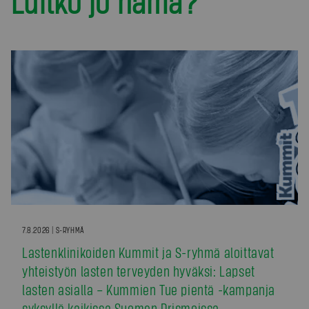
Luitko jo nämä?
7.8.2026 | S-RYHMÄ
Lastenklinikoiden Kummit ja S-ryhmä aloittavat
yhteistyön lasten terveyden hyväksi: Lapset
lasten asialla – Kummien Tue pientä -kampanja
syksyllä kaikissa Suomen Prismoissa