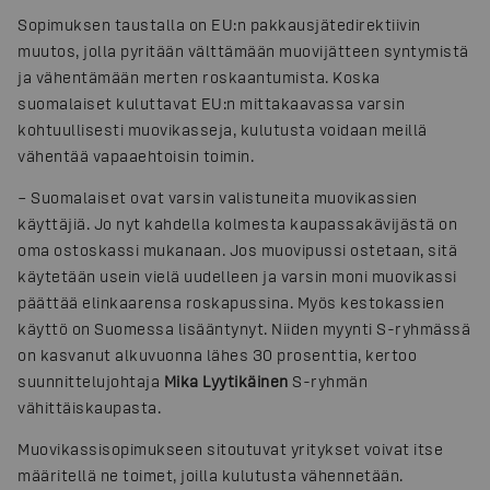
Sopimuksen taustalla on EU:n pakkausjätedirektiivin
muutos, jolla pyritään välttämään muovijätteen syntymistä
ja vähentämään merten roskaantumista. Koska
suomalaiset kuluttavat EU:n mittakaavassa varsin
kohtuullisesti muovikasseja, kulutusta voidaan meillä
vähentää vapaaehtoisin toimin.
– Suomalaiset ovat varsin valistuneita muovikassien
käyttäjiä. Jo nyt kahdella kolmesta kaupassakävijästä on
oma ostoskassi mukanaan. Jos muovipussi ostetaan, sitä
käytetään usein vielä uudelleen ja varsin moni muovikassi
päättää elinkaarensa roskapussina. Myös kestokassien
käyttö on Suomessa lisääntynyt. Niiden myynti S-ryhmässä
on kasvanut alkuvuonna lähes 30 prosenttia, kertoo
suunnittelujohtaja
Mika Lyytikäinen
S-ryhmän
vähittäiskaupasta.
Muovikassisopimukseen sitoutuvat yritykset voivat itse
määritellä ne toimet, joilla kulutusta vähennetään.