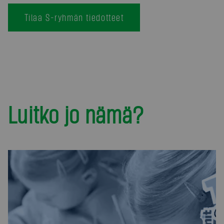
Tilaa S-ryhmän tiedotteet
Luitko jo nämä?