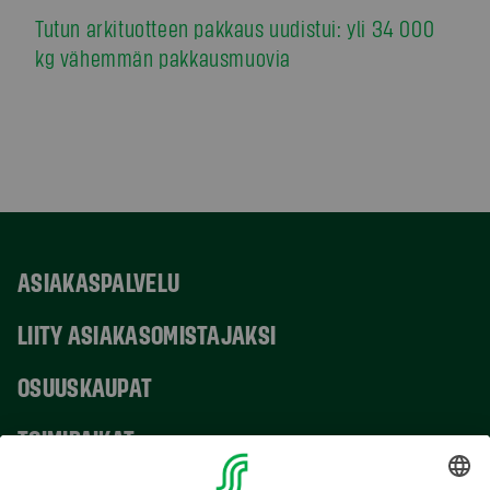
Tutun arkituotteen pakkaus uudistui: yli 34 000
kg vähemmän pakkausmuovia
ASIAKASPALVELU
LIITY ASIAKASOMISTAJAKSI
OSUUSKAUPAT
TOIMIPAIKAT