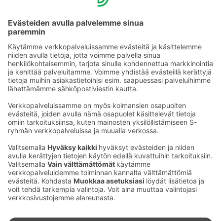
YHTEYSTIEDOT
Sähköpostiosoitteet S-ryhmässä ovat muotoa
etunimi.sukunimi@sok.fi
Seuraa meitä
: