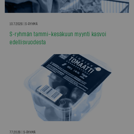
10.7.2026 | S-RYHMÄ
S-ryhmän tammi–kesäkuun myynti kasvoi
edellisvuodesta
7.7.2026 | S-RYHMÄ