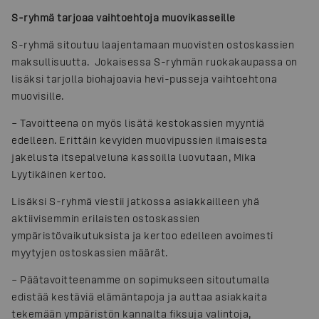
S-ryhmä tarjoaa vaihtoehtoja muovikasseille
S-ryhmä sitoutuu laajentamaan muovisten ostoskassien
maksullisuutta. Jokaisessa S-ryhmän ruokakaupassa on
lisäksi tarjolla biohajoavia hevi-pusseja vaihtoehtona
muovisille.
– Tavoitteena on myös lisätä kestokassien myyntiä
edelleen. Erittäin kevyiden muovipussien ilmaisesta
jakelusta itsepalveluna kassoilla luovutaan, Mika
Lyytikäinen kertoo.
Lisäksi S-ryhmä viestii jatkossa asiakkailleen yhä
aktiivisemmin erilaisten ostoskassien
ympäristövaikutuksista ja kertoo edelleen avoimesti
myytyjen ostoskassien määrät.
– Päätavoitteenamme on sopimukseen sitoutumalla
edistää kestäviä elämäntapoja ja auttaa asiakkaita
tekemään ympäristön kannalta fiksuja valintoja,