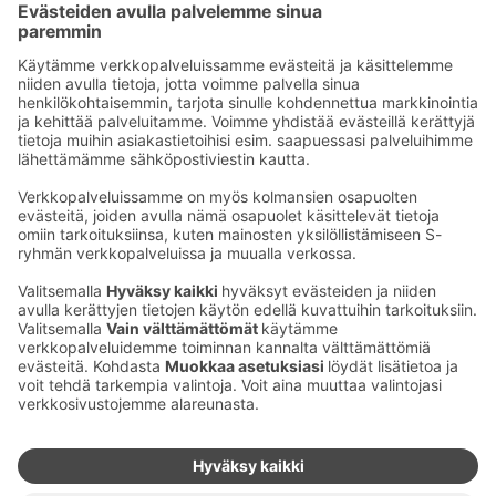
Sähköpostiosoitteet S-ryhmässä ovat muotoa
etunimi.sukunimi@sok.fi
Seuraa meitä
:
Muuta evästeasetuksia