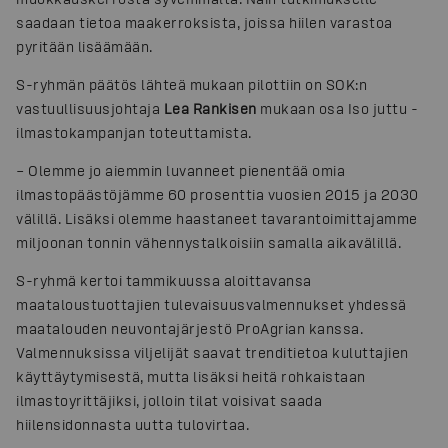
saadaan tietoa maakerroksista, joissa hiilen varastoa
pyritään lisäämään.
S-ryhmän päätös lähteä mukaan pilottiin on SOK:n
vastuullisuusjohtaja
Lea Rankisen
mukaan osa Iso juttu -
ilmastokampanjan toteuttamista.
– Olemme jo aiemmin luvanneet pienentää omia
ilmastopäästöjämme 60 prosenttia vuosien 2015 ja 2030
välillä. Lisäksi olemme haastaneet tavarantoimittajamme
miljoonan tonnin vähennystalkoisiin samalla aikavälillä.
S-ryhmä kertoi tammikuussa aloittavansa
maataloustuottajien tulevaisuusvalmennukset yhdessä
maatalouden neuvontajärjestö ProAgrian kanssa.
Valmennuksissa viljelijät saavat trenditietoa kuluttajien
käyttäytymisestä, mutta lisäksi heitä rohkaistaan
ilmastoyrittäjiksi, jolloin tilat voisivat saada
hiilensidonnasta uutta tulovirtaa.