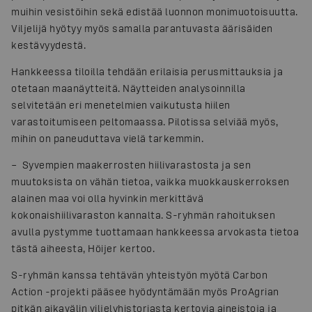
muihin vesistöihin sekä edistää luonnon monimuotoisuutta.
Viljelijä hyötyy myös samalla parantuvasta äärisäiden
kestävyydestä.
Hankkeessa tiloilla tehdään erilaisia perusmittauksia ja
otetaan maanäytteitä. Näytteiden analysoinnilla
selvitetään eri menetelmien vaikutusta hiilen
varastoitumiseen peltomaassa. Pilotissa selviää myös,
mihin on paneuduttava vielä tarkemmin.
– Syvempien maakerrosten hiilivarastosta ja sen
muutoksista on vähän tietoa, vaikka muokkauskerroksen
alainen maa voi olla hyvinkin merkittävä
kokonaishiilivaraston kannalta. S-ryhmän rahoituksen
avulla pystymme tuottamaan hankkeessa arvokasta tietoa
tästä aiheesta, Höijer kertoo.
S-ryhmän kanssa tehtävän yhteistyön myötä Carbon
Action -projekti pääsee hyödyntämään myös ProAgrian
pitkän aikavälin viljelyhistoriasta kertovia aineistoja ja