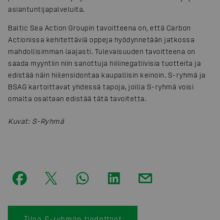
asiantuntijapalveluita.
Baltic Sea Action Groupin tavoitteena on, että Carbon
Actionissa kehitettäviä oppeja hyödynnetään jatkossa
mahdollisimman laajasti. Tulevaisuuden tavoitteena on
saada myyntiin niin sanottuja hiilinegatiivisia tuotteita ja
edistää näin hiilensidontaa kaupallisin keinoin. S-ryhmä ja
BSAG kartoittavat yhdessä tapoja, joilla S-ryhmä voisi
omalta osaltaan edistää tätä tavoitetta.
Kuvat
:
S-Ryhmä
Tilaa S-ryhmän tiedotteet