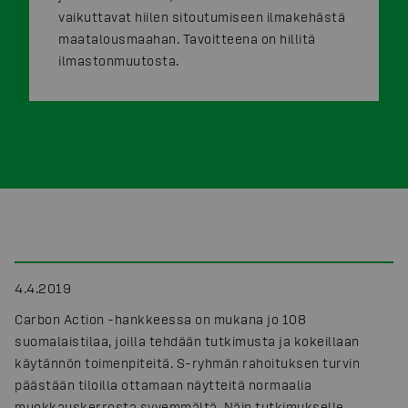
vaikuttavat hiilen sitoutumiseen ilmakehästä
maatalousmaahan. Tavoitteena on hillitä
ilmastonmuutosta.
4.4.2019
Carbon Action -hankkeessa on mukana jo 108
suomalaistilaa, joilla tehdään tutkimusta ja kokeillaan
käytännön toimenpiteitä. S-ryhmän rahoituksen turvin
päästään tiloilla ottamaan näytteitä normaalia
muokkauskerrosta syvemmältä. Näin tutkimukselle