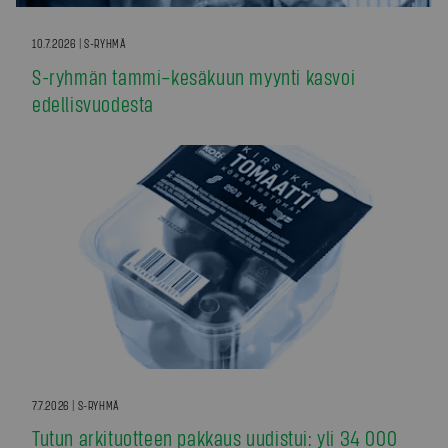
10.7.2026 | S-RYHMÄ
S-ryhmän tammi–kesäkuun myynti kasvoi
edellisvuodesta
7.7.2026 | S-RYHMÄ
Tutun arkituotteen pakkaus uudistui: yli 34 000