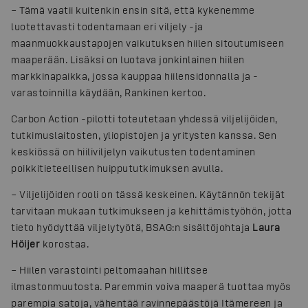
– Tämä vaatii kuitenkin ensin sitä, että kykenemme
luotettavasti todentamaan eri viljely -ja
maanmuokkaustapojen vaikutuksen hiilen sitoutumiseen
maaperään. Lisäksi on luotava jonkinlainen hiilen
markkinapaikka, jossa kauppaa hiilensidonnalla ja -
varastoinnilla käydään, Rankinen kertoo.
Carbon Action -pilotti toteutetaan yhdessä viljelijöiden,
tutkimuslaitosten, yliopistojen ja yritysten kanssa. Sen
keskiössä on hiiliviljelyn vaikutusten todentaminen
poikkitieteellisen huippututkimuksen avulla.
– Viljelijöiden rooli on tässä keskeinen. Käytännön tekijät
tarvitaan mukaan tutkimukseen ja kehittämistyöhön, jotta
tieto hyödyttää viljelytyötä, BSAG:n sisältöjohtaja
Laura
Höijer
korostaa.
– Hiilen varastointi peltomaahan hillitsee
ilmastonmuutosta. Paremmin voiva maaperä tuottaa myös
parempia satoja, vähentää ravinnepäästöjä Itämereen ja