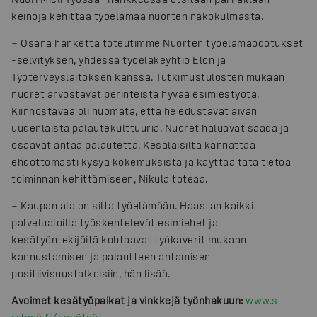
keinoja kehittää työelämää nuorten näkökulmasta.
− Osana hanketta toteutimme Nuorten työelämäodotukset
-selvityksen, yhdessä työeläkeyhtiö Elon ja
Työterveyslaitoksen kanssa. Tutkimustulosten mukaan
nuoret arvostavat perinteistä hyvää esimiestyötä.
Kiinnostavaa oli huomata, että he edustavat aivan
uudenlaista palautekulttuuria. Nuoret haluavat saada ja
osaavat antaa palautetta. Kesäläisiltä kannattaa
ehdottomasti kysyä kokemuksista ja käyttää tätä tietoa
toiminnan kehittämiseen, Nikula toteaa.
− Kaupan ala on silta työelämään. Haastan kaikki
palvelualoilla työskentelevät esimiehet ja
kesätyöntekijöitä kohtaavat työkaverit mukaan
kannustamisen ja palautteen antamisen
positiivisuustalkoisiin, hän lisää.
Avoimet kesätyöpaikat ja vinkkejä työnhakuun:
www.s-