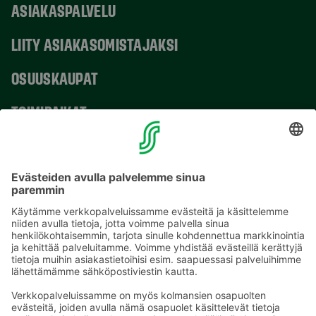
ASIAKASPALVELU
LIITY ASIAKASOMISTAJAKSI
OSUUSKAUPAT
TOIMIPAIKAT
YHTEYSTIEDOT
Sähköpostiosoitteet S-ryhmässä ovat muotoa
etunimi.sukunimi@sok.fi