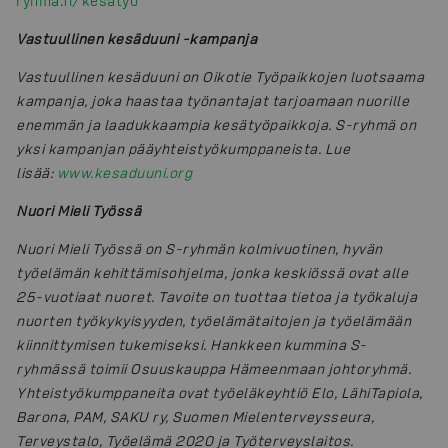
ryhmä.fi/kesätyö
Vastuullinen kesäduuni -kampanja
Vastuullinen kesäduuni on Oikotie Työpaikkojen luotsaama
kampanja, joka haastaa työnantajat tarjoamaan nuorille
enemmän ja laadukkaampia kesätyöpaikkoja. S-ryhmä on
yksi kampanjan pääyhteistyökumppaneista. Lue
lisää:
www.kesaduuni.org
Nuori Mieli Työssä
Nuori Mieli Työssä on S-ryhmän kolmivuotinen, hyvän
työelämän kehittämisohjelma, jonka keskiössä ovat alle
25-vuotiaat nuoret. Tavoite on tuottaa tietoa ja työkaluja
nuorten työkykyisyyden, työelämätaitojen ja työelämään
kiinnittymisen tukemiseksi.
Hankkeen kummina S-
ryhmässä toimii Osuuskauppa Hämeenmaan johtoryhmä.
Yhteistyökumppaneita ovat työeläkeyhtiö Elo, LähiTapiola,
Barona, PAM, SAKU ry, Suomen Mielenterveysseura,
Terveystalo, Työelämä 2020 ja Työterveyslaitos.