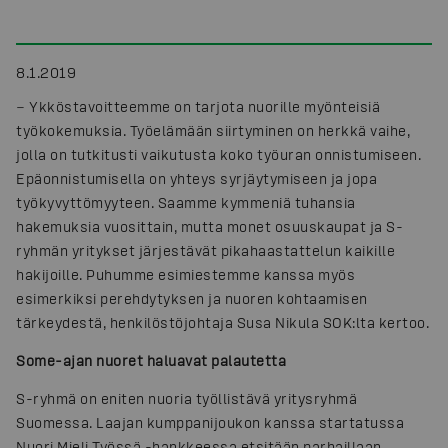
8.1.2019
− Ykköstavoitteemme on tarjota nuorille myönteisiä
työkokemuksia. Työelämään siirtyminen on herkkä vaihe,
jolla on tutkitusti vaikutusta koko työuran onnistumiseen.
Epäonnistumisella on yhteys syrjäytymiseen ja jopa
työkyvyttömyyteen. Saamme kymmeniä tuhansia
hakemuksia vuosittain, mutta monet osuuskaupat ja S-
ryhmän yritykset järjestävät pikahaastattelun kaikille
hakijoille. Puhumme esimiestemme kanssa myös
esimerkiksi perehdytyksen ja nuoren kohtaamisen
tärkeydestä, henkilöstöjohtaja Susa Nikula SOK:lta kertoo.
Some-ajan nuoret haluavat palautetta
S-ryhmä on eniten nuoria työllistävä yritysryhmä
Suomessa. Laajan kumppanijoukon kanssa startatussa
Nuori Mieli Työssä -hankkeessa etsitään parhaillaan