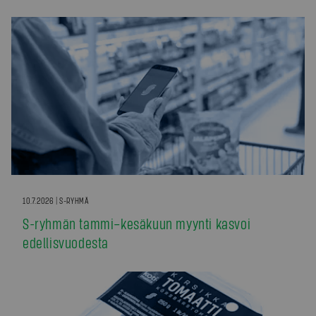
10.7.2026 | S-RYHMÄ
S-ryhmän tammi–kesäkuun myynti kasvoi
edellisvuodesta