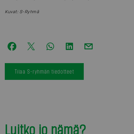
Kuvat
:
S-Ryhmä
Tilaa S-ryhmän tiedotteet
Luitko jo nämä?