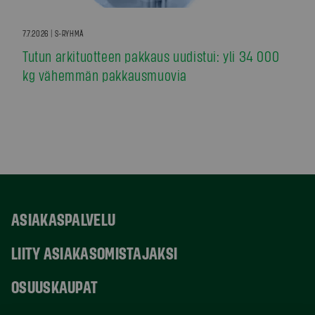
7.7.2026 | S-RYHMÄ
Tutun arkituotteen pakkaus uudistui: yli 34 000
kg vähemmän pakkausmuovia
ASIAKASPALVELU
LIITY ASIAKASOMISTAJAKSI
OSUUSKAUPAT