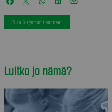
Tilaa S-ryhmän tiedotteet
Luitko jo nämä?