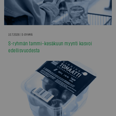
10.7.2026 | S-RYHMÄ
S-ryhmän tammi–kesäkuun myynti kasvoi
edellisvuodesta