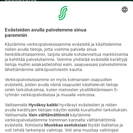
TOIMIPAIKAT
YHTEYSTIEDOT
Sähköpostiosoitteet S-ryhmässä ovat muotoa
etunimi.sukunimi@sok.fi
Seuraa meitä
: