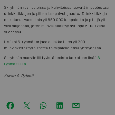
S-ryhmän ravintoloissa ja kahviloissa luovuttiin puolestaan
drinkkitikkujen ja pillien itsepalvelujaosta. Drinkkitikkuja
on kulunut vuosittain yli 650 000 kappaletta ja pillejä yli
viisi miljoonaa, joten muovia säästyy nyt jopa 5 000 kiloa
vuodessa.
Lisäksi S-ryhmä tarjoaa asiakkailleen yli 200
muovinkierrätyspistettä toimipaikkojensa yhteydessä.
S-ryhmän muoviin liittyvistä teoista kerrotaan lisää
S-
ryhmä.fi:ssä
.
Kuvat
:
S-Ryhmä