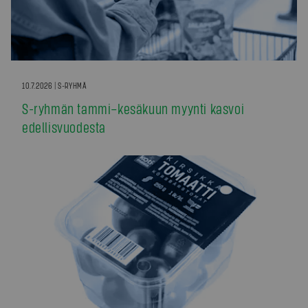
10.7.2026 | S-RYHMÄ
S-ryhmän tammi–kesäkuun myynti kasvoi
edellisvuodesta