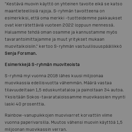
"Kestävä muovin käyttö on yhteinen tavoite eikä se katso
maantieteellisiä rajoja. S-ryhmän tavoitteena on
esimerkiksi, että oma merkki -tuotteidemme pakkaukset
ovat kierrätettäviä vuoteen 2022 loppuun mennessä.
Haluamme tehdä oman osamme ja kannustamme myös
tavarantoimittajamme ja muut yritykset mukaan
muovitalkoisiin." kertoo S-ryhmän vastuullisuuspäällikkö
Senja Forsman.
Esimerkkejä S-ryhmän muoviteoista
S-ryhmä myi vuonna 2018 lähes kuusi miljoonaa
muovikassia edellisvuotta vähemmän. Määrä vastaa
tilavuudeltaan 1,5 eduskuntataloa ja painoltaan 34 autoa.
Yksistään Sokos-tavarataloissamme muovikassien myynti
laski 40 prosenttia.
Rainbow-vanupuikkojen muovivarret korvattiin viime
vuonna paperivarsilla. Muutos vähensi muovin käyttöä 1,5
miljoonan muovikassin verran.