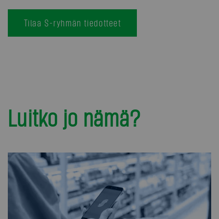
Tilaa S-ryhmän tiedotteet
Luitko jo nämä?