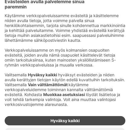
Sähköpostiosoitteet S-ryhmässä ovat muotoa
etunimi.sukunimi@sok.fi
Seuraa meitä
:
Muuta evästeasetuksia
Evästeinformaatio