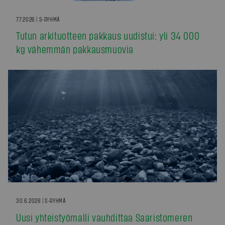
7.7.2026 | S-RYHMÄ
Tutun arkituotteen pakkaus uudistui: yli 34 000
kg vähemmän pakkausmuovia
30.6.2026 | S-RYHMÄ
Uusi yhteistyömalli vauhdittaa Saaristomeren