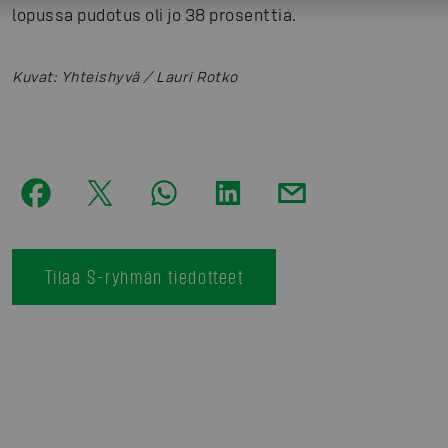
lopussa pudotus oli jo 38 prosenttia.
Kuvat
:
Yhteishyvä / Lauri Rotko
Tilaa S-ryhmän tiedotteet