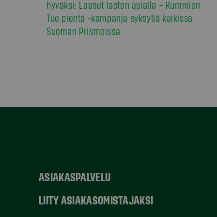
hyväksi: Lapset lasten asialla – Kummien
Tue pientä -kampanja syksyllä kaikissa
Suomen Prismoissa
ASIAKASPALVELU
LIITY ASIAKASOMISTAJAKSI