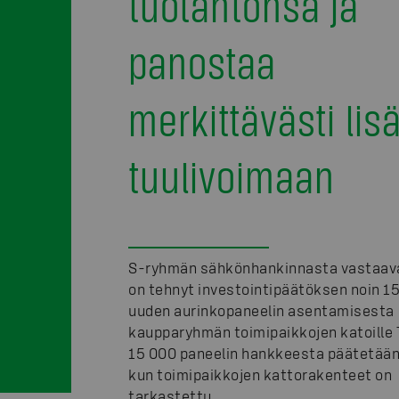
tuotantonsa ja
panostaa
merkittävästi lis
tuulivoimaan
S-ryhmän sähkönhankinnasta vastaav
on tehnyt investointipäätöksen noin 1
uuden aurinkopaneelin asentamisesta
kaupparyhmän toimipaikkojen katoille 
15 000 paneelin hankkeesta päätetään 
kun toimipaikkojen kattorakenteet on
tarkastettu.