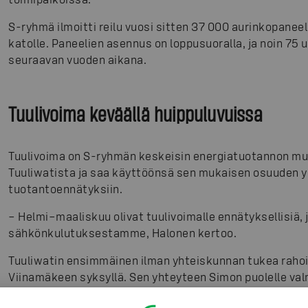
S-ryhmä ilmoitti reilu vuosi sitten 37 000 aurinkopan
katolle. Paneelien asennus on loppusuoralla, ja noin 75 
seuraavan vuoden aikana.
Tuulivoima keväällä huippuluvuissa
Tuulivoima on S-ryhmän keskeisin energiatuotannon mu
Tuuliwatista ja saa käyttöönsä sen mukaisen osuuden yh
tuotantoennätyksiin.
– Helmi–maaliskuu olivat tuulivoimalle ennätyksellisiä, j
sähkönkulutuksestamme, Halonen kertoo.
Tuuliwatin ensimmäinen ilman yhteiskunnan tukea rahoit
Viinamäkeen syksyllä. Sen yhteyteen Simon puolelle val
kuuden megawatin suuruinen jättiakku, joka lisää mahd