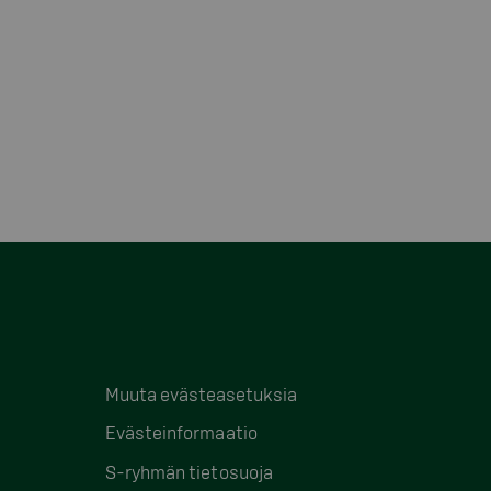
Muuta evästeasetuksia
Evästeinformaatio
S-ryhmän tietosuoja