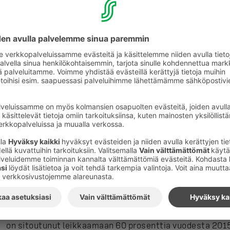
sähköntuotantoa ja kulutusta.
Lappiin tuulivoiman suuryksikkö
Vuoden lopulla Tuuliwatti aloittaa Suomen suurimman t
Sarvisuon alueelle Lounais-Lapissa. Puistoon tulee 27 a
teknologiaa hyödyntävää tuulivoimalaa. Valmistuessaa
vuosituotanto ylittää 0,5 terawattituntia. S-ryhmän k
hankkeen myötä reilut 20 prosenttia.
Sarvisuon tuulipuisto on suurin niistä hankkeista, jotka
ensimmäisen uusiutuvan sähkön tuotantokilpailutuksen.
tuotantoon vuoden 2021 loppuun mennessä.
S-ryhmä on Suomen suurin ei-teollinen sähkönkuluttaja.
käyttämästään sähköstä omalla uusiutuvalla energialla
määrä 80 prosenttiin vuoden 2025 loppuun mennessä. H
on sitoutunut leikkaamaan 60 prosenttia vuodesta 201