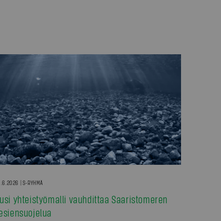
.6.2026 | S-RYHMÄ
usi yhteistyömalli vauhdittaa Saaristomeren
esiensuojelua