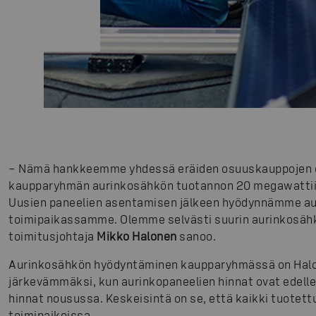
– Nämä hankkeemme yhdessä eräiden osuuskauppojen 
kaupparyhmän aurinkosähkön tuotannon 20 megawattiin 
Uusien paneelien asentamisen jälkeen hyödynnämme auri
toimipaikassamme. Olemme selvästi suurin aurinkosäh
toimitusjohtaja
Mikko Halonen
sanoo.
Aurinkosähkön hyödyntäminen kaupparyhmässä on Ha
järkevämmäksi, kun aurinkopaneelien hinnat ovat edelle
hinnat nousussa. Keskeisintä on se, että kaikki tuotet
toimipaikoissa.