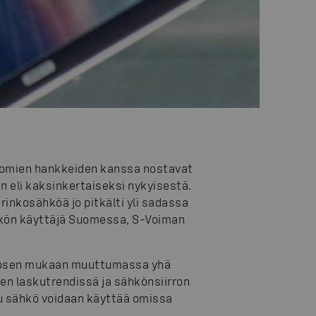
omien hankkeiden kanssa nostavat
eli kaksinkertaiseksi nykyisestä.
nkosähköä jo pitkälti yli sadassa
kön käyttäjä Suomessa, S-Voiman
losen mukaan muuttumassa yhä
en laskutrendissä ja sähkönsiirron
tu sähkö voidaan käyttää omissa