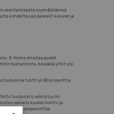
eelin asentamisesta myymälöidensä
uutta kohdetta saa paneelit kuluvan ja
oto. S-Voima omistaa puolet
tiön tuotannosta. Keväällä yhtiö ylsi
a tuulivoima tuotti yli 90 prosenttia
ettu tuulipuisto valmistuu Iin
mistuu samalla kuuden kontin ja
ollisuuksia tasapainottaa