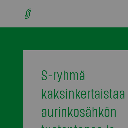
S-ryhmä
kaksinkertaistaa
aurinkosähkön