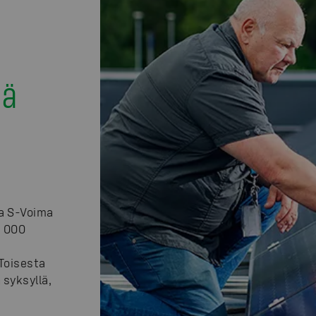
ää
a S-Voima
5 000
Toisesta
syksyllä,