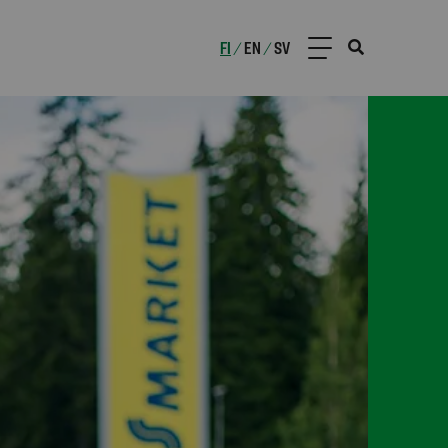
FI
EN
SV
/
/