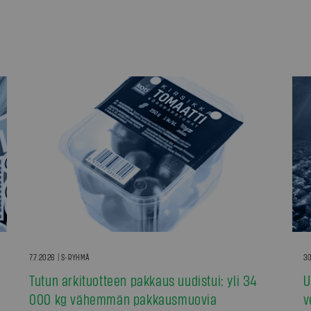
7.7.2026 | S-RYHMÄ
30
Tutun arkituotteen pakkaus uudistui: yli 34
U
000 kg vähemmän pakkausmuovia
v