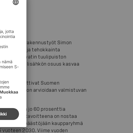
uulipuiston rakennustyöt Simon
lan uusinta ja tehokkainta
n 151 megawatin tuulipuiston
äyttämän tuulisähkön osuus kasvaa
 keväällä voittivat Suomen
 Tuulipuiston arvioidaan valmistuvan
 Se tuottaa jo 60 prosenttia
, ja ryhmän tavoitteena on nostaa
iilidioksidipäästöjään kaupparyhmä
5 vuoteen 2030. Viime vuoden