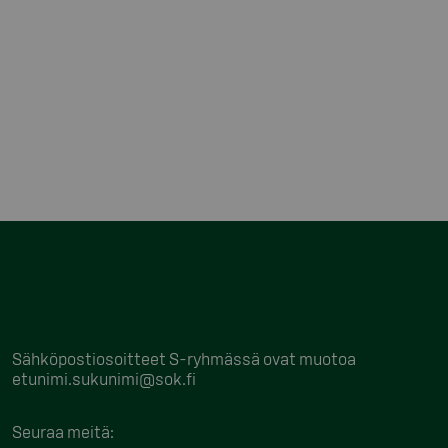
Sähköpostiosoitteet S-ryhmässä ovat muotoa
etunimi.sukunimi@sok.fi
Seuraa meitä
: