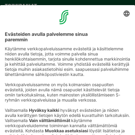
TOIMIPAIKAT
YHTEYSTIEDOT
Sähköpostiosoitteet S-ryhmässä ovat muotoa
etunimi.sukunimi@sok.fi
Seuraa meitä
: