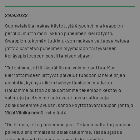
29.9.2022
Suomalaisilla makaa käytettyjä älypuhelimia kaappien
perällä, mutta moni lykkää puhelimen kierrätystä.
Swappien tekemän tutkimuksen mukaan valtaosa haluaa
jättää käytetyn puhelimen myymälään tai fyysiseen
keräyspisteeseen postittamisen sijaan.
”Totesimme, että tässähän me voimme auttaa. Kun
kierrättämiseen liittyvät palvelut tuodaan lähelle arjen
asiointia, kynnys niiden hyödyntämiseen madaltuu.
Haluamme auttaa asiakkaitamme tekemään kestäviä
valintoja ja etsimme jatkuvasti uusia ratkaisuja
asiakkaidemme avuksi”, sanoo käyttötavarakaupan johtaja
Virpi Viinikainen
S-ryhmästä.
“On hienoa, että pääsemme juuri Pirkanmaalla tarjoamaan
palvelua ensimmäisenä asiakkaillemme. Tässä ajassa
taloudellisesti fiksujen ja samalla kestävään