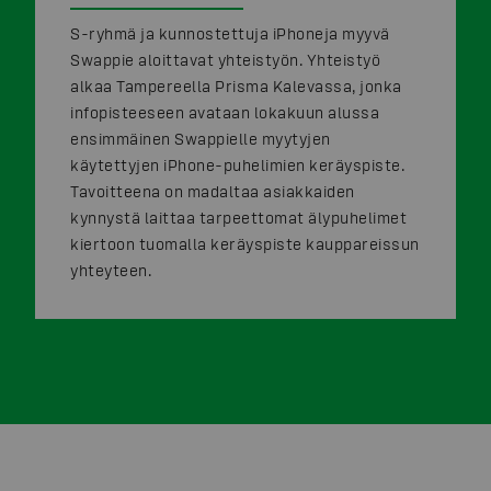
S-ryhmä ja kunnostettuja iPhoneja myyvä
Swappie aloittavat yhteistyön. Yhteistyö
alkaa Tampereella Prisma Kalevassa, jonka
infopisteeseen avataan lokakuun alussa
ensimmäinen Swappielle myytyjen
käytettyjen iPhone-puhelimien keräyspiste.
Tavoitteena on madaltaa asiakkaiden
kynnystä laittaa tarpeettomat älypuhelimet
kiertoon tuomalla keräyspiste kauppareissun
yhteyteen.