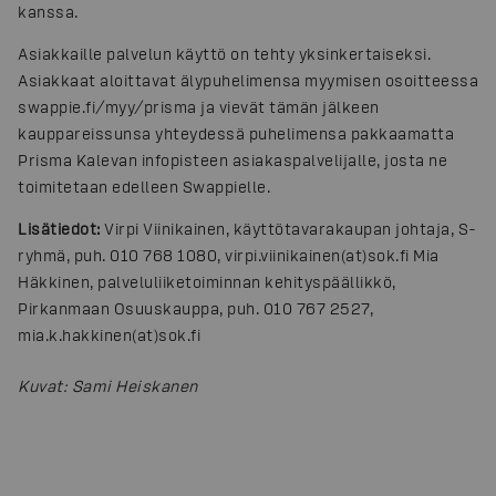
kanssa.
Asiakkaille palvelun käyttö on tehty yksinkertaiseksi.
Asiakkaat aloittavat älypuhelimensa myymisen osoitteessa
swappie.fi/myy/prisma ja vievät tämän jälkeen
kauppareissunsa yhteydessä puhelimensa pakkaamatta
Prisma Kalevan infopisteen asiakaspalvelijalle, josta ne
toimitetaan edelleen Swappielle.
Lisätiedot:
Virpi Viinikainen, käyttötavarakaupan johtaja, S-
ryhmä, puh. 010 768 1080, virpi.viinikainen(at)sok.fi Mia
Häkkinen, palveluliiketoiminnan kehityspäällikkö,
Pirkanmaan Osuuskauppa, puh. 010 767 2527,
mia.k.hakkinen(at)sok.fi
Kuvat
:
Sami Heiskanen