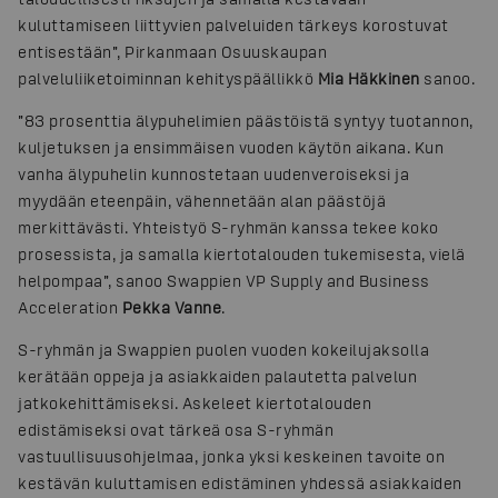
kuluttamiseen liittyvien palveluiden tärkeys korostuvat
entisestään”, Pirkanmaan Osuuskaupan
palveluliiketoiminnan kehityspäällikkö
Mia Häkkinen
sanoo.
”83 prosenttia älypuhelimien päästöistä syntyy tuotannon,
kuljetuksen ja ensimmäisen vuoden käytön aikana. Kun
vanha älypuhelin kunnostetaan uudenveroiseksi ja
myydään eteenpäin, vähennetään alan päästöjä
merkittävästi. Yhteistyö S-ryhmän kanssa tekee koko
prosessista, ja samalla kiertotalouden tukemisesta, vielä
helpompaa”, sanoo Swappien VP Supply and Business
Acceleration
Pekka Vanne
.
S-ryhmän ja Swappien puolen vuoden kokeilujaksolla
kerätään oppeja ja asiakkaiden palautetta palvelun
jatkokehittämiseksi. Askeleet kiertotalouden
edistämiseksi ovat tärkeä osa S-ryhmän
vastuullisuusohjelmaa, jonka yksi keskeinen tavoite on
kestävän kuluttamisen edistäminen yhdessä asiakkaiden