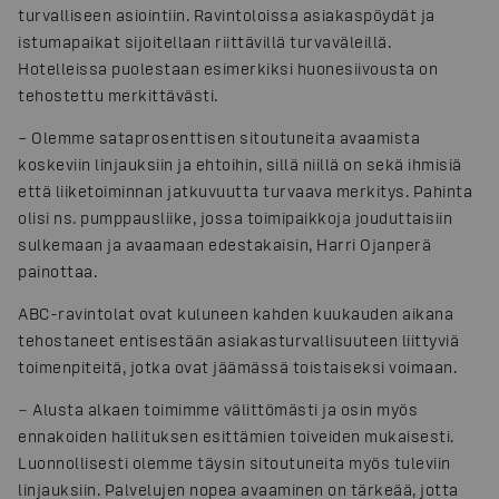
turvalliseen asiointiin. Ravintoloissa asiakaspöydät ja
istumapaikat sijoitellaan riittävillä turvaväleillä.
Hotelleissa puolestaan esimerkiksi huonesiivousta on
tehostettu merkittävästi.
– Olemme sataprosenttisen sitoutuneita avaamista
koskeviin linjauksiin ja ehtoihin, sillä niillä on sekä ihmisiä
että liiketoiminnan jatkuvuutta turvaava merkitys. Pahinta
olisi ns. pumppausliike, jossa toimipaikkoja jouduttaisiin
sulkemaan ja avaamaan edestakaisin, Harri Ojanperä
painottaa.
ABC-ravintolat ovat kuluneen kahden kuukauden aikana
tehostaneet entisestään asiakasturvallisuuteen liittyviä
toimenpiteitä, jotka ovat jäämässä toistaiseksi voimaan.
− Alusta alkaen toimimme välittömästi ja osin myös
ennakoiden hallituksen esittämien toiveiden mukaisesti.
Luonnollisesti olemme täysin sitoutuneita myös tuleviin
linjauksiin. Palvelujen nopea avaaminen on tärkeää, jotta