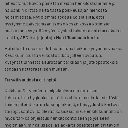
aiheuttanut kovaa painetta meidän henkilöstöllemme ja
haluankin kiittää heitä tästä poikkeusajan hienosta
hoitamisesta. Nyt olemme todella iloisia siitä, että
pystymme palvelemaan tämän kesän kovaa kotimaan
matkailun kysyntää myös täysimittaisen ravintolaruokailun
kautta, ABC-ketjujohtaja
Harri Tuomaala
kertoo.
Hotelleista osa on ollut suljettuna heikon kysynnän vuoksi.
Kesäkuun alusta verkosto alkaa jälleen avautua.
Kysyntätilannetta seurataan tarkkaan ja jatkopäätöksiä
tehdään ketterästi sen mukaan.
Turvallisuudesta ei tingitä
Kaikissa S-ryhmän toimipaikoissa noudatetaan
tehostettua hygieniaa sekä turvallista asiointia edistäviä
toimenpiteitä, kuten kassapleksejä, etäisyydestä kertovia
tarroja, saatavilla olevaa käsidesiä jne. Henkilökunnalla on
myös tarkka ohjeistus henkilökohtaiseen ja yleiseen
hygieniaan, minkä lisäksi asiakkaita opastetaan eri tavoin