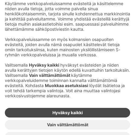
Sähköpostiosoitteet S-ryhmässä ovat muotoa
etunimi.sukunimi@sok.fi
Seuraa meitä
:
Muuta evästeasetuksia
Evästeinformaatio
S-ryhmän tietosuoja