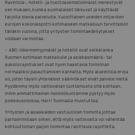
Ravintola-, hotelli- ja huoltoasematoimialat menestyvät
sen mukaan, kuinka suomalaiset liikkuvat ja käyttävät
tarjolla olevia palveluita. Vuosittainen useiden miljardien
eurojen kokonaispotti kotimaiseen matkailuun tarvittaisiin
tänäkin vuonna, jotta yritysten toimintaedellytykset
voidaan varmistaa.
− ABC-liikennemyymälät ja hotellit ovat selkäranka
Suomen kotimaan matkailulle ja asiakasmäärä- tai
aukiolorajoitukset ovat hyvin haastavia toiminnan
normaaliksi palauttamisen kannalta. Myös alueellisia eroja
on, joten täysin yhtenäiset säännökset eivät palvele meitä.
Pyydämme myös valtiovallan luottamusta sitä kohtaan,
mihin ammattimainen henkilökuntamme pystyy myös
poikkeusoloissa, Harri Tuomaala muistuttaa.
Yritysten ja asiakkaiden vastuullinen toiminta johtaa
parhaimmillaan siihen, että myös valtiovalta voi vähentää
kohtuuttoman paljon toimintaa rasittavia rajoitteita.