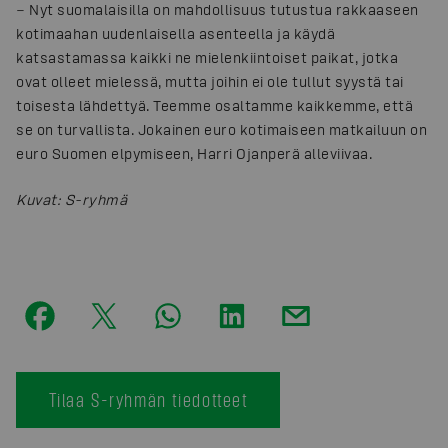
− Nyt suomalaisilla on mahdollisuus tutustua rakkaaseen
kotimaahan uudenlaisella asenteella ja käydä
katsastamassa kaikki ne mielenkiintoiset paikat, jotka
ovat olleet mielessä, mutta joihin ei ole tullut syystä tai
toisesta lähdettyä. Teemme osaltamme kaikkemme, että
se on turvallista. Jokainen euro kotimaiseen matkailuun on
euro Suomen elpymiseen, Harri Ojanperä alleviivaa.
Kuvat
:
S-ryhmä
Tilaa S-ryhmän tiedotteet