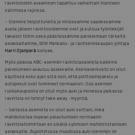
ravintoloiden avaaminen tapahtuu vaiheittain tilanteen
sallimissa rajoissa.
− Olemme helpottuneita ja innoissamme saadessamme
avata jälleen ravintoloidemme ovet ja kutsua työntekijät
takaisin töihin sekä päästessämme palvelemaan tärkeitä
asiakkaitamme, SOK Matkailu- ja ravitsemiskaupan johtaja
Harri Ojanperä
iloitsee.
Myös pääosa ABC-asemien ravintolasaleista kaikkine
palveluineen avautuu asiakkaille. Asemaverkosto on ollut
käytössä koko ajan siltä osin, että polttoainejakelu ja
autopesut ovat toimineet normaalisti. Osa asemien
ruokakaupoista on ollut myös auki ja monessa paikassa
ravintola on tehnyt take away -myyntiä.
− Valtaosa asemista on ollut auki osittain, mikä
mahdollistaa nopean palautumisen normaaliin
ravintolatoimintaan eli sisällä syömisen mahdollistamisen
asiakkaille. Supistetussa muodossa auki oleminen on