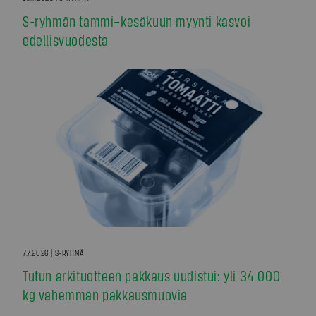
S-ryhmän tammi–kesäkuun myynti kasvoi
edellisvuodesta
7.7.2026 | S-RYHMÄ
Tutun arkituotteen pakkaus uudistui: yli 34 000
kg vähemmän pakkausmuovia