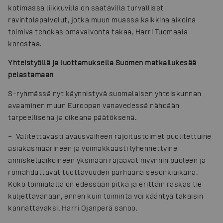
kotimassa liikkuvilla on saatavilla turvalliset
ravintolapalvelut, jotka muun muassa kaikkina aikoina
toimiva tehokas omavalvonta takaa, Harri Tuomaala
korostaa.
Yhteistyöllä ja luottamuksella Suomen matkailukesää
pelastamaan
S-ryhmässä nyt käynnistyvä suomalaisen yhteiskunnan
avaaminen muun Euroopan vanavedessä nähdään
tarpeellisena ja oikeana päätöksenä.
– Valitettavasti avausvaiheen rajoitustoimet puolitettuine
asiakasmäärineen ja voimakkaasti lyhennettyine
anniskeluaikoineen yksinään rajaavat myynnin puoleen ja
romahduttavat tuottavuuden parhaana sesonkiaikana.
Koko toimialalla on edessään pitkä ja erittäin raskas tie
kuljettavanaan, ennen kuin toiminta voi kääntyä takaisin
kannattavaksi, Harri Ojanperä sanoo.