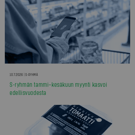
10.7.2026 | S-RYHMÄ
S-ryhmän tammi–kesäkuun myynti kasvoi
edellisvuodesta