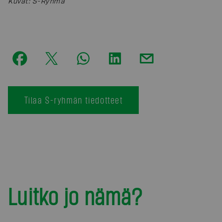
Kuvat
:
S-Ryhmä
Tilaa S-ryhmän tiedotteet
Luitko jo nämä?