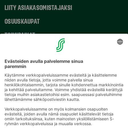
LIITY ASIAKASOMISTAJAKSI
OSUUSKAUPAT
TOIMIPAIKAT
YHTEYSTIEDOT
Sähköpostiosoitteet S-ryhmässä ovat muotoa
etunimi.sukunimi@sok.fi
Seuraa meitä
: