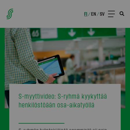
FI
EN
SV
/
/
S-myyttivideo: S-ryhmä kyykyttää
henkilöstöään osa-aikatyöllä
S-ryhmän työntekijöistä enemmistö eli noin