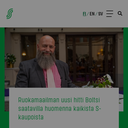
FI
EN
SV
/
/
Ruokamaailman uusi hitti Boltsi
saatavilla huomenna kaikista S-
kaupoista