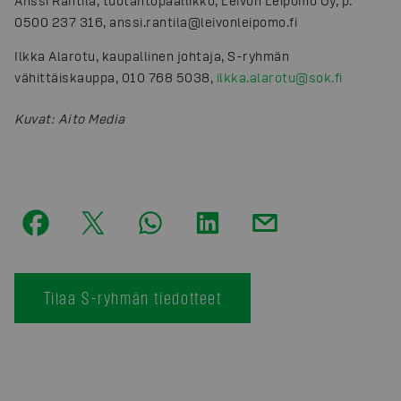
Anssi Räntilä, tuotantopäällikkö, Leivon Leipomo Oy, p.
0500 237 316, anssi.rantila@leivonleipomo.fi
Ilkka Alarotu, kaupallinen johtaja, S-ryhmän
vähittäiskauppa, 010 768 5038,
ilkka.alarotu@sok.fi
Kuvat
:
Aito Media
Tilaa S-ryhmän tiedotteet