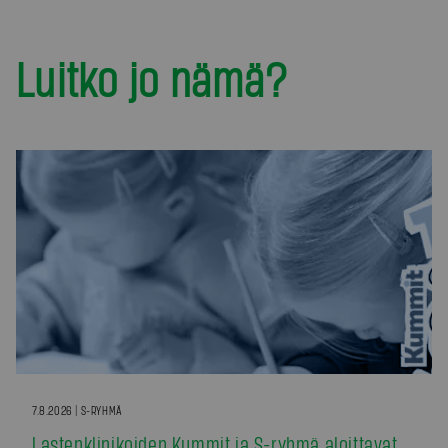
Luitko jo nämä?
7.8.2026 | S-RYHMÄ
Lastenklinikoiden Kummit ja S-ryhmä aloittavat