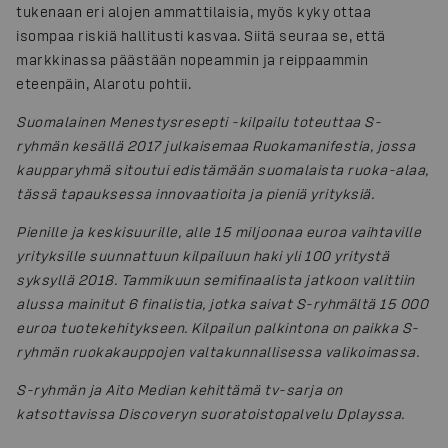
tukenaan eri alojen ammattilaisia, myös kyky ottaa
isompaa riskiä hallitusti kasvaa. Siitä seuraa se, että
markkinassa päästään nopeammin ja reippaammin
eteenpäin, Alarotu pohtii.
Suomalainen Menestysresepti -kilpailu toteuttaa S-
ryhmän kesällä 2017 julkaisemaa Ruokamanifestia, jossa
kaupparyhmä sitoutui edistämään suomalaista ruoka-alaa,
tässä tapauksessa innovaatioita ja pieniä yrityksiä.
Pienille ja keskisuurille, alle 15 miljoonaa euroa vaihtaville
yrityksille suunnattuun kilpailuun haki yli 100 yritystä
syksyllä 2018. Tammikuun semifinaalista jatkoon valittiin
alussa mainitut 6 finalistia, jotka saivat S-ryhmältä 15 000
euroa tuotekehitykseen. Kilpailun palkintona on paikka S-
ryhmän ruokakauppojen valtakunnallisessa valikoimassa.
S-ryhmän ja Aito Median kehittämä tv-sarja on
katsottavissa Discoveryn suoratoistopalvelu Dplayssa.