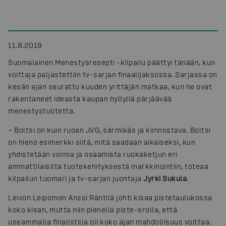
11.8.2019
Suomalainen Menestysresepti -kilpailu päättyi tänään, kun
voittaja paljastettiin tv-sarjan finaalijaksossa. Sarjassa on
kesän ajan seurattu kuuden yrittäjän matkaa, kun he ovat
rakentaneet ideasta kaupan hyllyllä pärjäävää
menestystuotetta.
– Boltsi on kuin ruoan JVG, särmikäs ja kiinnostava. Boltsi
on hieno esimerkki siitä, mitä saadaan aikaiseksi, kun
yhdistetään voimia ja osaamista ruokaketjun eri
ammattilaisilta tuotekehityksestä markkinointiin, toteaa
kilpailun tuomari ja tv-sarjan juontaja
Jyrki Sukula
.
Leivon Leipomon Anssi Räntilä johti kisaa pistetaulukossa
koko kisan, mutta niin pienellä piste-erolla, että
useammalla finalistilla oli koko ajan mahdollisuus voittaa.