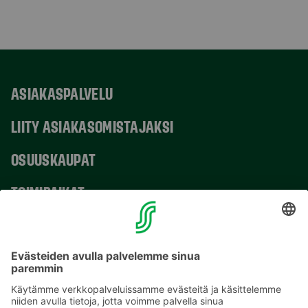
ASIAKASPALVELU
LIITY ASIAKASOMISTAJAKSI
OSUUSKAUPAT
TOIMIPAIKAT
YHTEYSTIEDOT