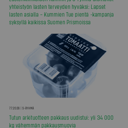
yhteistyön lasten terveyden hyväksi: Lapset
lasten asialla – Kummien Tue pientä -kampanja
syksyllä kaikissa Suomen Prismoissa
7.7.2026 | S-RYHMÄ
Tutun arkituotteen pakkaus uudistui: yli 34 000
kg vähemmän pakkausmuovia