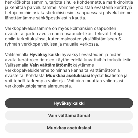
Sähköpostiosoitteet S-ryhmässä ovat muotoa
etunimi.sukunimi@sok.fi
Seuraa meitä
:
Muuta evästeasetuksia
Evästeinformaatio
S-ryhmän tietosuoja