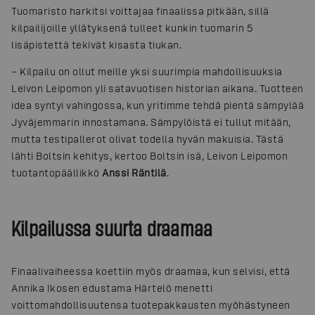
Tuomaristo harkitsi voittajaa finaalissa pitkään, sillä
kilpailijoille yllätyksenä tulleet kunkin tuomarin 5
lisäpistettä tekivät kisasta tiukan.
– Kilpailu on ollut meille yksi suurimpia mahdollisuuksia
Leivon Leipomon yli satavuotisen historian aikana. Tuotteen
idea syntyi vahingossa, kun yritimme tehdä pientä sämpylää
Jyväjemmarin innostamana. Sämpylöistä ei tullut mitään,
mutta testipallerot olivat todella hyvän makuisia. Tästä
lähti Boltsin kehitys, kertoo Boltsin isä, Leivon Leipomon
tuotantopäällikkö
Anssi Räntilä
.
Kilpailussa suurta draamaa
Finaalivaiheessa koettiin myös draamaa, kun selvisi, että
Annika Ikosen edustama Härtelö menetti
voittomahdollisuutensa tuotepakkausten myöhästyneen