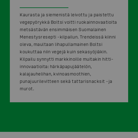
Kaurasta ja siemenistä leivottu ja paistettu
vegepyörykkä Boltsi voitti ruokainnovaatioita
metsästävän ensimmäisen Suomalainen
Menestysresepti -kilpailun. Trendeissä kiinni
oleva, maultaan lihapullamainen Boltsi
koukuttaa niin vegejä kuin sekasyöjiäkin.
Kilpailu synnytti markkinoille muitakin hitti-
innovaatioita: härkäpapujäätelön,
kalajauhelihan, kvinoasmoothien,
punajuurilevitteen sekä tattarisnacksit -ja
murot.