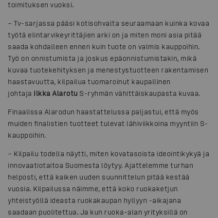
toimituksen vuoksi.
– Tv-sarjassa pääsi kotisohvalta seuraamaan kuinka kovaa
työtä elintarvikeyrittäjien arki on ja miten moni asia pitää
saada kohdalleen ennen kuin tuote on valmis kauppoihin.
Työ on onnistumista ja joskus epäonnistumistakin, mikä
kuvaa tuotekehityksen ja menestystuotteen rakentamisen
haastavuutta, kilpailua tuomaroinut kaupallinen
johtaja
Ilkka Alarotu
S-ryhmän vähittäiskaupasta kuvaa.
Finaalissa Alarodun haastattelussa paljastui, että myös
muiden finalistien tuotteet tulevat lähiviikkoina myyntiin S-
kauppoihin.
– Kilpailu todella näytti, miten kovatasoista ideointikykyä ja
innovaatiotaitoa Suomesta löytyy. Ajattelemme turhan
helposti, että kaiken uuden suunnittelun pitää kestää
vuosia. Kilpailussa näimme, että koko ruokaketjun
yhteistyöllä ideasta ruokakaupan hyllyyn -aikajana
saadaan puolitettua. Ja kun ruoka-alan yrityksillä on