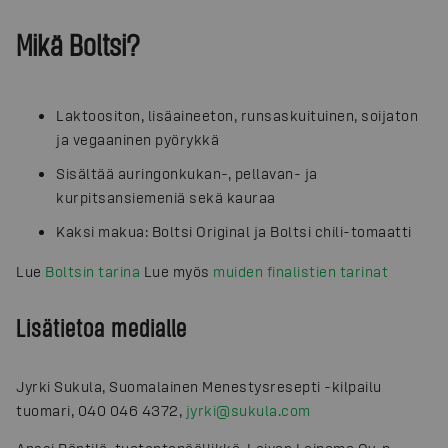
Mikä Boltsi?
Laktoositon, lisäaineeton, runsaskuituinen, soijaton
ja vegaaninen pyörykkä
Sisältää auringonkukan-, pellavan- ja
kurpitsansiemeniä sekä kauraa
Kaksi makua: Boltsi Original ja Boltsi chili-tomaatti
Lue
Boltsin tarina
Lue myös
muiden finalistien tarinat
Lisätietoa medialle
Jyrki Sukula, Suomalainen Menestysresepti -kilpailu
tuomari, 040 046 4372,
jyrki@sukula.com