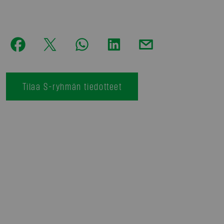
Tilaa S-ryhmän tiedotteet