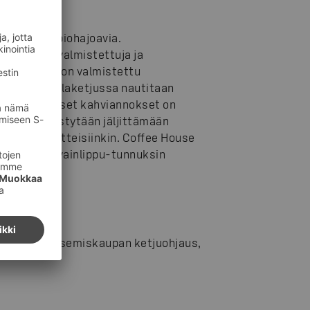
ukit ovat biohajoavia.
massasta valmistettuja ja
attirasiat on valmistettu
sista. Kahvilaketjussa nautitaan
resso-pohjaiset kahviannokset on
alkuperä pystytään jäljittämään
nnan työvaatteisiinkin. Coffee House
stettuja ja Avainlippu-tunnuksin
en täällä:
lu- ja ravitsemiskaupan ketjuohjaus,