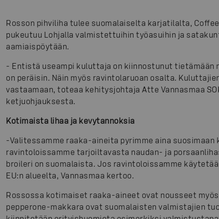
Rosson pihviliha tulee suomalaiselta karjatilalta, Coff
pukeutuu Lohjalla valmistettuihin työasuihin ja satakunt
aamiaispöytään.
-
Entistä useampi kuluttaja on kiinnostunut tietämään 
on peräisin. Näin myös ravintolaruoan osalta. Kuluttaji
vastaamaan, toteaa kehitysjohtaja Atte Vannasmaa SOK
ketjuohjauksesta.
Kotimaista lihaa ja kevytannoksia
-
Valitessamme raaka-aineita pyrimme aina suosimaan k
ravintoloissamme tarjoiltavasta naudan- ja porsaanliha
broileri on suomalaista. Jos ravintoloissamme käytetään
EU:n alueelta, Vannasmaa kertoo.
Rossossa kotimaiset raaka-aineet ovat nousseet myös p
pepperone-makkara ovat suomalaisten valmistajien tuot
kiinnitetään erityishuomiota esimerkiksi valmistustapav