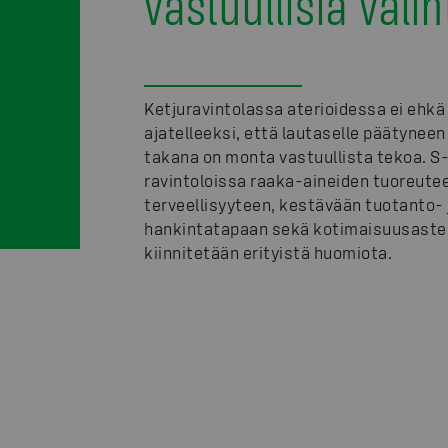
vastuullisia valin
Ketjuravintolassa aterioidessa ei ehkä
ajatelleeksi, että lautaselle päätyneen
takana on monta vastuullista tekoa. 
ravintoloissa raaka-aineiden tuoreute
terveellisyyteen, kestävään tuotanto- 
hankintatapaan sekä kotimaisuusast
kiinnitetään erityistä huomiota.