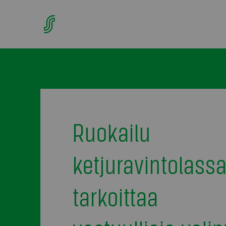
Ruokailu
ketjuravintolass
tarkoittaa