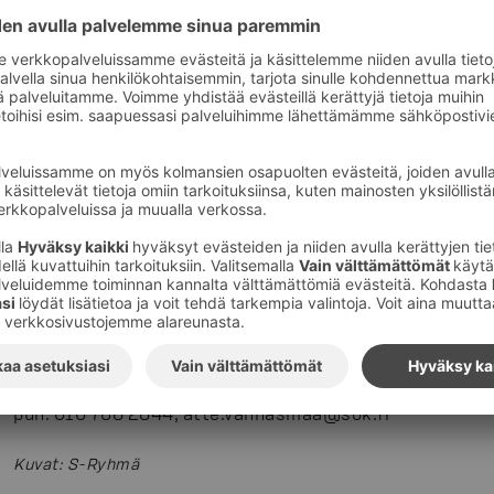
Coffee House tarjoilee vastuullisen palveluketjun
Coffee House -kahviloiden kertakäyttöiset take away -m
Kestokäyttöön kahviloissa myydään maatuvasta maissi
konepestäviä take away -mukeja. Mukaan otettavat sala
sokeriruo'on käsittelystä ylijäävästä aineksesta, bagas
vuosittain yli 800 000 erikoiskahviannosta. Kaikki esp
valmistettu UTZ-sertifioidusta kahvista, ja kahvipavun 
tuotantotilalle saakka. Vastuullisuus ulottuu henkilöku
-kahviloissa ne ovat E. Laihon tehtaalla, Lohjalla valmi
merkittyjä. Nimikyltit tehdään kotimaisesta puusta.
Tutustu S-ryhmän ravintoloiden vastuullisuuskatsaukse
www.raflaamo.fi/vastuullisuus
Lisätietoja:
Atte Vannasmaa, kehitysjohtaja, SOK Matkai
puh. 010 768 2844, atte.vannasmaa@sok.fi
Kuvat
:
S-Ryhmä