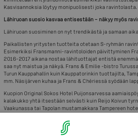
Kasvisannoksia löytyy monipuolisesti joka ravintolasta.
Lähiruoan suosio kasvaa entisestään – näkyy myös ravi
Lähiruoan suosiminen on nyt trendikästä ja samaan aik
Paikallisten yritysten tuotteita otetaan S-ryhmän ravi
Esimerkiksi Fransmanni-ravintoloiden päivittyminen Fr
2016-2017 aikana nostaa lähituottajat entistä enemmän 
saa nyt maistua ja näkyä. Frans & Emilie -bistro Turuss
Turun Kauppahallin kuin Kauppatorinkin tuottajilta, Tam
mm. Näsijärven kuhaa ja Frans & Chériessä syödään lappi
Kuopion Original Sokos Hotel Puijonsarvessa aamiaispöy
kalakukko yhtä itsestään selvästi kuin Reijo Koivun tyrni
Vaakunassa tai Tapolan mustamakkara Tampereen hotell
Vaakunassa ostetaan tyrnihilloa, ohrakryynejä, ryynimak
maitoa lähes 40 000 eurolla vuosittain. Pelkästään täll
talousalueen työntekijä vuodessa.