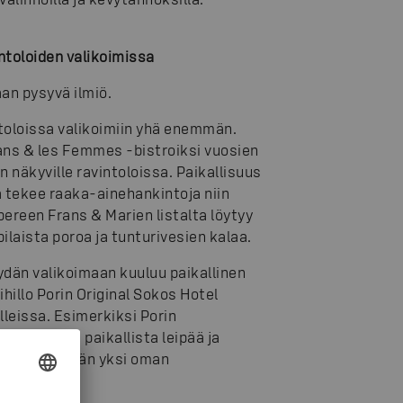
ntoloiden valikoimissa
aan pysyvä ilmiö.
ntoloissa valikoimiin yhä enemmän.
ans & les Femmes -bistroiksi vuosien
näkyville ravintoloissa. Paikallisuus
a tekee raaka-ainehankintoja niin
pereen Frans & Marien listalta löytyy
laista poroa ja tunturivesien kalaa.
dän valikoimaan kuuluu paikallinen
hillo Porin Original Sokos Hotel
eissa. Esimerkiksi Porin
karaa sekä paikallista leipää ja
ä työllistetään yksi oman