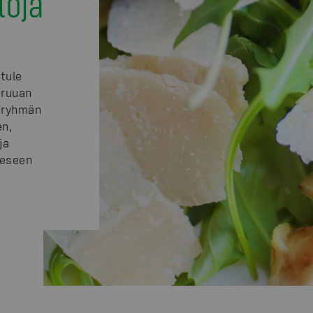
toja
 tule
 ruuan
S-ryhmän
en,
ja
eeseen