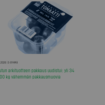
7.2026 | S-RYHMÄ
utun arkituotteen pakkaus uudistui: yli 34
00 kg vähemmän pakkausmuovia