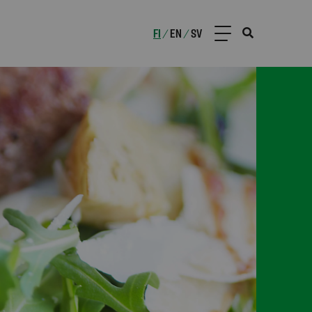
FI
EN
SV
/
/