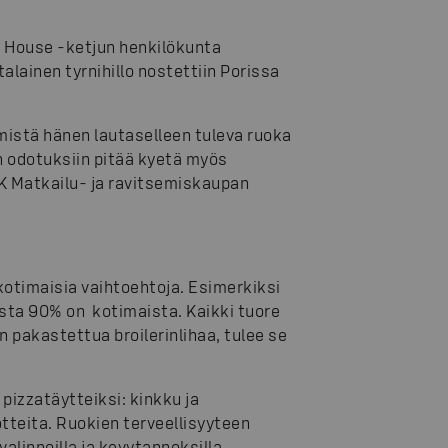
ee House -ketjun henkilökunta
alainen tyrnihillo nostettiin Porissa
mistä hänen lautaselleen tuleva ruoka
en odotuksiin pitää kyetä myös
 Matkailu- ja ravitsemiskaupan
otimaisia vaihtoehtoja. Esimerkiksi
sta 90% on kotimaista. Kaikki tuore
 pakastettua broilerinlihaa, tulee se
izzatäytteiksi: kinkku ja
teita. Ruokien terveellisyyteen
alinnoilla ja kevytannoksilla.