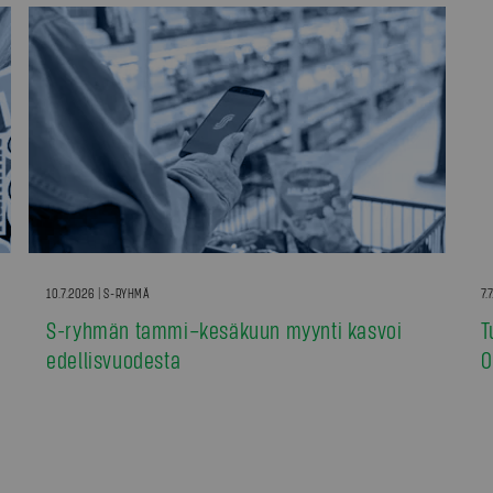
10.7.2026 | S-RYHMÄ
7.
S-ryhmän tammi–kesäkuun myynti kasvoi
T
edellisvuodesta
0