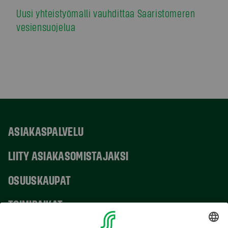
Uusi yhteistyömalli vauhdittaa Saaristomeren
vesiensuojelua
ASIAKASPALVELU
LIITY ASIAKASOMISTAJAKSI
OSUUSKAUPAT
TOIMIPAIKAT