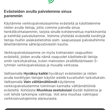
YHTEYSTIEDOT
Sähköpostiosoitteet S-ryhmässä ovat muotoa
etunimi.sukunimi@sok.fi
Seuraa meitä
: