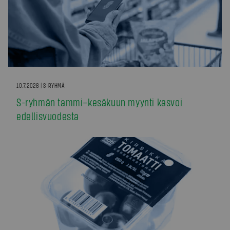
10.7.2026 | S-RYHMÄ
S-ryhmän tammi–kesäkuun myynti kasvoi
edellisvuodesta