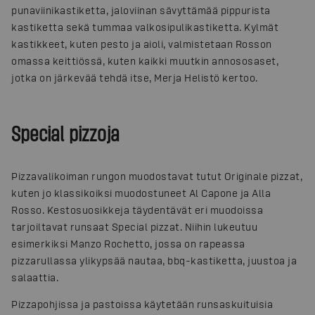
punaviinikastiketta, jaloviinan sävyttämää pippurista
kastiketta sekä tummaa valkosipulikastiketta. Kylmät
kastikkeet, kuten pesto ja aioli, valmistetaan Rosson
omassa keittiössä, kuten kaikki muutkin annososaset,
jotka on järkevää tehdä itse, Merja Helistö kertoo.
Special pizzoja
Pizzavalikoiman rungon muodostavat tutut Originale pizzat,
kuten jo klassikoiksi muodostuneet Al Capone ja Alla
Rosso. Kestosuosikkeja täydentävät eri muodoissa
tarjoiltavat runsaat Special pizzat. Niihin lukeutuu
esimerkiksi Manzo Rochetto, jossa on rapeassa
pizzarullassa ylikypsää nautaa, bbq-kastiketta, juustoa ja
salaattia.
Pizzapohjissa ja pastoissa käytetään runsaskuituisia