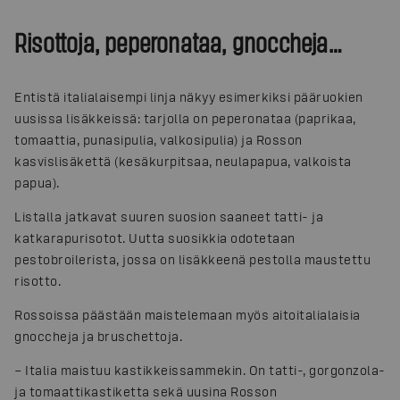
Risottoja, peperonataa, gnoccheja…
Entistä italialaisempi linja näkyy esimerkiksi pääruokien
uusissa lisäkkeissä: tarjolla on peperonataa (paprikaa,
tomaattia, punasipulia, valkosipulia) ja Rosson
kasvislisäkettä (kesäkurpitsaa, neulapapua, valkoista
papua).
Listalla jatkavat suuren suosion saaneet tatti- ja
katkarapurisotot. Uutta suosikkia odotetaan
pestobroilerista, jossa on lisäkkeenä pestolla maustettu
risotto.
Rossoissa päästään maistelemaan myös aitoitalialaisia
gnoccheja ja bruschettoja.
– Italia maistuu kastikkeissammekin. On tatti-, gorgonzola-
ja tomaattikastiketta sekä uusina Rosson