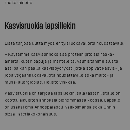
raaka-aineita.
Kasvisruokia lapsillekin
Lista tarjoaa uutta myös erityisruokavalioita noudattaville.
– Käytämme kasvisannoksissa proteiinipitoisia raaka-
aineita, kuten papuja ja manteleita. Valmistamme alusta
asti paikan päällä kasvispyörykät, jotka sopivat kasvis- ja
jopa vegaaniruokavaliota noudattaville sekä maito- ja
muna-allergikoille, Helistö vinkkaa.
Kasvisruokia on tarjolla lapsillekin, sillä lasten listalle on
koottu aikuisten annoksia pienemmässä koossa. Lapsille
on lisäksi oma Annospalapeli-valikoimansa sekä Onnin
pizza -ateriakokonaisuus.