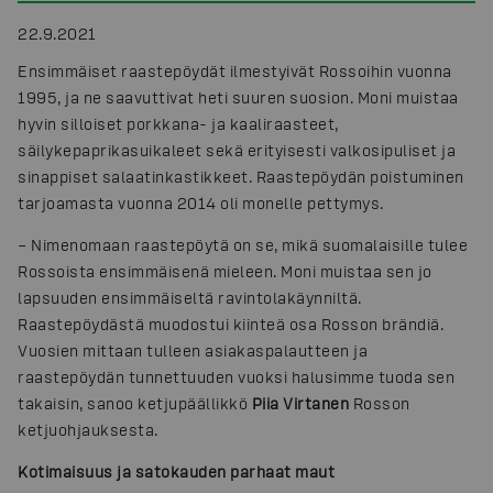
22.9.2021
Ensimmäiset raastepöydät ilmestyivät Rossoihin vuonna
1995, ja ne saavuttivat heti suuren suosion. Moni muistaa
hyvin silloiset porkkana- ja kaaliraasteet,
säilykepaprikasuikaleet sekä erityisesti valkosipuliset ja
sinappiset salaatinkastikkeet. Raastepöydän poistuminen
tarjoamasta vuonna 2014 oli monelle pettymys.
– Nimenomaan raastepöytä on se, mikä suomalaisille tulee
Rossoista ensimmäisenä mieleen. Moni muistaa sen jo
lapsuuden ensimmäiseltä ravintolakäynniltä.
Raastepöydästä muodostui kiinteä osa Rosson brändiä.
Vuosien mittaan tulleen asiakaspalautteen ja
raastepöydän tunnettuuden vuoksi halusimme tuoda sen
takaisin, sanoo ketjupäällikkö
Piia Virtanen
Rosson
ketjuohjauksesta.
Kotimaisuus ja satokauden parhaat maut