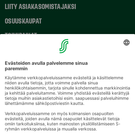
LIITY ASIAKASOMISTAJAKSI
OSUUSKAUPAT
TOIMIPAIKAT
YHTEYSTIEDOT
Sähköpostiosoitteet S-ryhmässä ovat muotoa
etunimi.sukunimi@sok.fi
Seuraa meitä
: