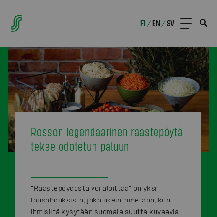
FI
EN
SV
/
/
Rosson legendaarinen raastepöytä
tekee odotetun paluun
”Raastepöydästä voi aloittaa” on yksi
lausahduksista, joka usein nimetään, kun
ihmisiltä kysytään suomalaisuutta kuvaavia