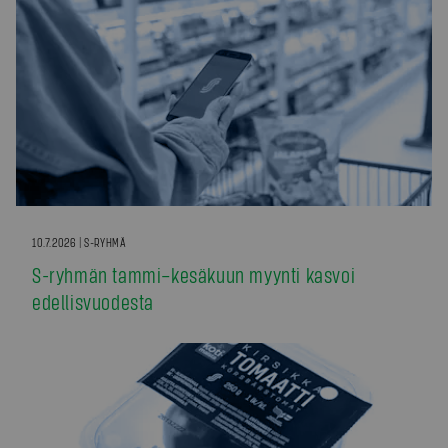
10.7.2026 | S-RYHMÄ
S-ryhmän tammi–kesäkuun myynti kasvoi
edellisvuodesta