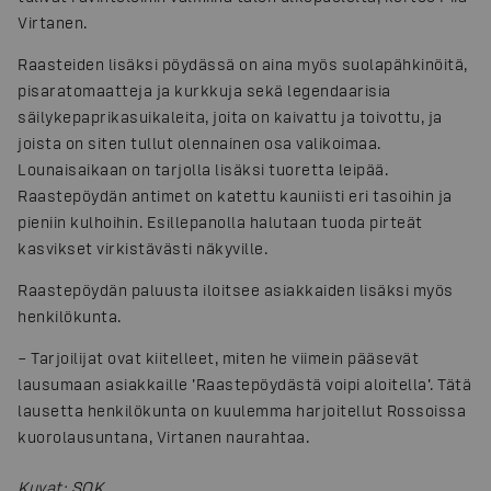
Virtanen.
Raasteiden lisäksi pöydässä on aina myös suolapähkinöitä,
pisaratomaatteja ja kurkkuja sekä legendaarisia
säilykepaprikasuikaleita, joita on kaivattu ja toivottu, ja
joista on siten tullut olennainen osa valikoimaa.
Lounaisaikaan on tarjolla lisäksi tuoretta leipää.
Raastepöydän antimet on katettu kauniisti eri tasoihin ja
pieniin kulhoihin. Esillepanolla halutaan tuoda pirteät
kasvikset virkistävästi näkyville.
Raastepöydän paluusta iloitsee asiakkaiden lisäksi myös
henkilökunta.
– Tarjoilijat ovat kiitelleet, miten he viimein pääsevät
lausumaan asiakkaille ’Raastepöydästä voipi aloitella’. Tätä
lausetta henkilökunta on kuulemma harjoitellut Rossoissa
kuorolausuntana, Virtanen naurahtaa.
Kuvat
:
SOK