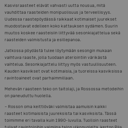
Kasvisraasteet elävät vahvasti uutta nousua, mitä
vauhdittaa raasteiden monipuolisuus ja terveellisyys.
Uudessa raastepöydässä raikkaat kotimaiset juurekset
muodostavat edelleen koko kattauksen sydämen. Suurin
muutos koskee raasteisiin liittyvää sesonkiajattelua sekä
raasteiden valmistusta ja esillepanoa.
Jatkossa pöydästä tulee löytymään sesongin mukaan
vaihtuva raaste, jolla tuodaan ateriointiin värikästä
vaihtelua. Sesonkiajattelu liittyy myös vastuullisuuteen.
Kauden kasvikset ovat kotimaisia, ja tuoreissa kasviksissa
ravintoaineet ovat parhaimmillaan.
Mehevän raasteen teko on taitolaji, ja Rossossa metodeihin
on paneuduttu huolella.
– Rosson oma keittiöväki valmistaa aamuisin kaikki
raasteet kotimaisista juureksista tai kasviksista. Tässä
toimimme eri tavalla kuin 1990-luvulla. Tuolloin raasteet
tulivat ravintoloihin valmiina talon ulkopuolelta, kertoo Piia