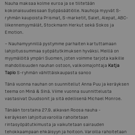
Nauha maksaa kolme euroa ja se tilitetään
kokonaisuudessaan Syöpäsäätiölle. Nauhoja myyvät S-
ryhmän kaupoista Prismat, S-marketit, Salet, Alepat, ABC-
liikennemyymälät, Stockmann Herkut sekä Sokos ja
Emotion.
– Nauhamyynnillä pystymme parhaiten kartuttamaan
lahjoitussummaa syöpätutkimuksen hyväksi. Meillä on
myymälöitä ympäri Suomen, joten voimme tarjota kaikille
mahdollisuuden nauhan ostoon, valikoimajohtaja
Katja
Tapio
S-ryhmän vähittäiskaupasta sanoo
Tänä vuonna nauhan on suunnitellut Anna Puu ja keräyksen
teema on Minä & Sinä. Viime vuonna suunnittelusta
vastasivat Duudsonit ja sitä edellisenä Michael Monroe.
Tänään torstaina 27.9. alkavan Roosa nauha -
keräyksen lahjoitusvaroilla rahoitetaan
rintasyöpätutkimusta ja vaikutetaan sairauden
tehokkaampaan ehkäisyyn ja hoitoon. Varoilla rahoitetaan