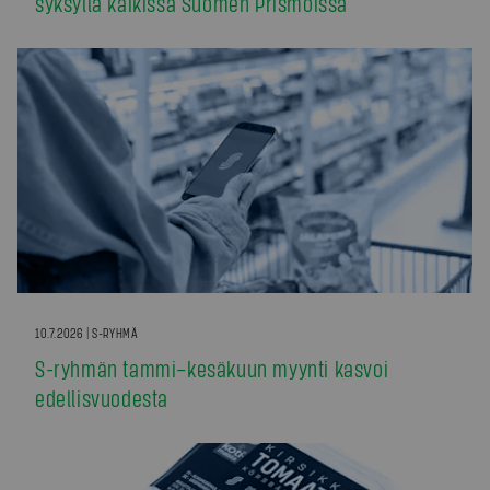
syksyllä kaikissa Suomen Prismoissa
10.7.2026 | S-RYHMÄ
S-ryhmän tammi–kesäkuun myynti kasvoi
edellisvuodesta