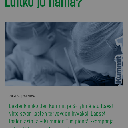
Luitko jo nämä?
7.8.2026 | S-RYHMÄ
Lastenklinikoiden Kummit ja S-ryhmä aloittavat
yhteistyön lasten terveyden hyväksi: Lapset
lasten asialla – Kummien Tue pientä -kampanja