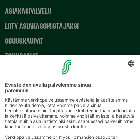
ASIAKASPALVELU
LIITY ASIAKASOMISTAJAKSI
OSUUSKAUPAT
TOIMIPAIKAT
YHTEYSTIEDOT
Sähköpostiosoitteet S-ryhmässä ovat muotoa
etunimi.sukunimi@sok.fi