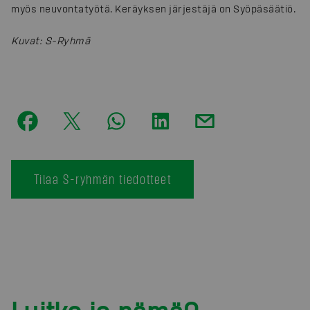
myös neuvontatyötä. Keräyksen järjestäjä on Syöpäsäätiö.
Kuvat
:
S-Ryhmä
Tilaa S-ryhmän tiedotteet