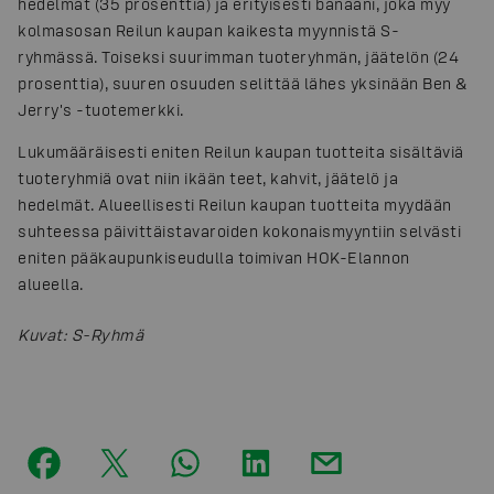
hedelmät (35 prosenttia) ja erityisesti banaani, joka myy
kolmasosan Reilun kaupan kaikesta myynnistä S-
ryhmässä. Toiseksi suurimman tuoteryhmän, jäätelön (24
prosenttia), suuren osuuden selittää lähes yksinään Ben &
Jerry's -tuotemerkki.
Lukumääräisesti eniten Reilun kaupan tuotteita sisältäviä
tuoteryhmiä ovat niin ikään teet, kahvit, jäätelö ja
hedelmät. Alueellisesti Reilun kaupan tuotteita myydään
suhteessa päivittäistavaroiden kokonaismyyntiin selvästi
eniten pääkaupunkiseudulla toimivan HOK-Elannon
alueella.
Kuvat
:
S-Ryhmä