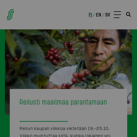
FI
EN
SV
/
/
Reilusti maailmaa parantamaan
Reilun kaupan viikkoa vietetään 19.–25.10.
Viikko muistuttaa siitä, kuinka jokainen voi