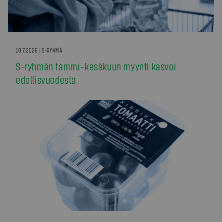
10.7.2026 | S-RYHMÄ
S-ryhmän tammi–kesäkuun myynti kasvoi
edellisvuodesta