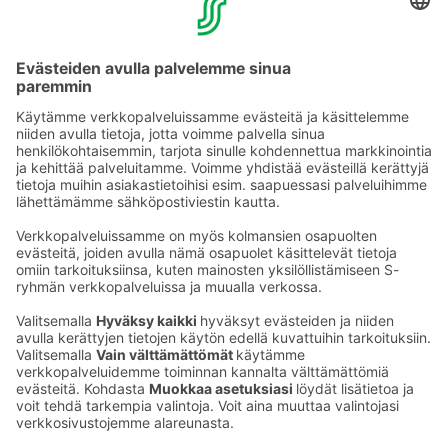
YHTEYSTIEDOT
Sähköpostiosoitteet S-ryhmässä ovat muotoa
etunimi.sukunimi@sok.fi
Seuraa meitä
: