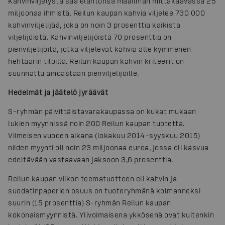
Kahvinviljelystä saa elantonsa maailman mittakaavassa 25
miljoonaa ihmistä. Reilun kaupan kahvia viljelee 730 000
kahvinviljelijää, joka on noin 3 prosenttia kaikista
viljelijöistä. Kahvinviljelijöistä 70 prosenttia on
pienviljelijöitä, jotka viljelevät kahvia alle kymmenen
hehtaarin tiloilla. Reilun kaupan kahvin kriteerit on
suunnattu ainoastaan pienviljelijöille.
Hedelmät ja jäätelö jyräävät
S-ryhmän päivittäistavarakaupassa on kukat mukaan
lukien myynnissä noin 200 Reilun kaupan tuotetta.
Viimeisen vuoden aikana (lokakuu 2014–syyskuu 2015)
niiden myynti oli noin 23 miljoonaa euroa, jossa oli kasvua
edeltävään vastaavaan jaksoon 3,6 prosenttia.
Reilun kaupan viikon teematuotteen eli kahvin ja
suodatinpaperien osuus on tuoteryhmänä kolmanneksi
suurin (15 prosenttia) S-ryhmän Reilun kaupan
kokonaismyynnistä. Ylivoimaisena ykkösenä ovat kuitenkin