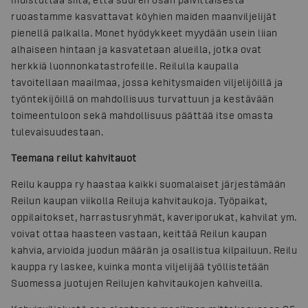
ruoastamme kasvattavat köyhien maiden maanviljelijät
pienellä palkalla. Monet hyödykkeet myydään usein liian
alhaiseen hintaan ja kasvatetaan alueilla, jotka ovat
herkkiä luonnonkatastrofeille. Reilulla kaupalla
tavoitellaan maailmaa, jossa kehitysmaiden viljelijöillä ja
työntekijöillä on mahdollisuus turvattuun ja kestävään
toimeentuloon sekä mahdollisuus päättää itse omasta
tulevaisuudestaan.
Teemana reilut kahvitauot
Reilu kauppa ry haastaa kaikki suomalaiset järjestämään
Reilun kaupan viikolla Reiluja kahvitaukoja. Työpaikat,
oppilaitokset, harrastusryhmät, kaveriporukat, kahvilat ym.
voivat ottaa haasteen vastaan, keittää Reilun kaupan
kahvia, arvioida juodun määrän ja osallistua kilpailuun. Reilu
kauppa ry laskee, kuinka monta viljelijää työllistetään
Suomessa juotujen Reilujen kahvitaukojen kahveilla.