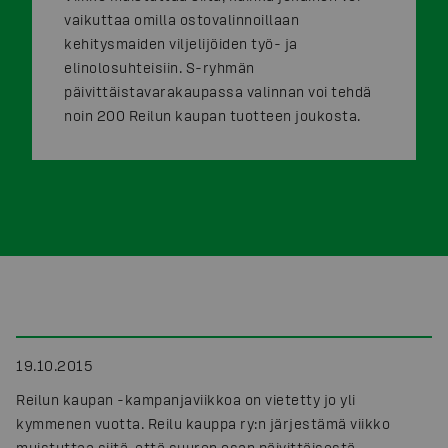
vaikuttaa omilla ostovalinnoillaan
kehitysmaiden viljelijöiden työ- ja
elinolosuhteisiin. S-ryhmän
päivittäistavarakaupassa valinnan voi tehdä
noin 200 Reilun kaupan tuotteen joukosta.
19.10.2015
Reilun kaupan -kampanjaviikkoa on vietetty jo yli
kymmenen vuotta. Reilu kauppa ry:n järjestämä viikko
muistuttaa siitä, että suuren osan päivittäisestä