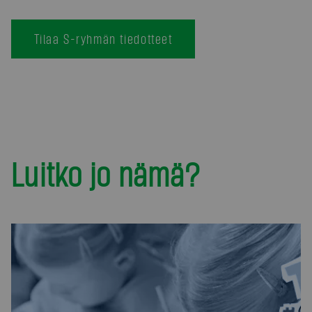
Tilaa S-ryhmän tiedotteet
Luitko jo nämä?