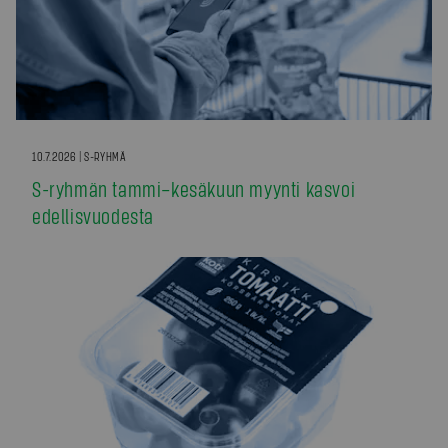
10.7.2026 | S-RYHMÄ
S-ryhmän tammi–kesäkuun myynti kasvoi
edellisvuodesta