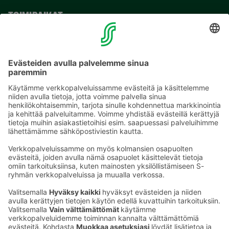
TOIMIPAIKAT
YHTEYSTIEDOT
Sähköpostiosoitteet S-ryhmässä ovat muotoa
etunimi.sukunimi@sok.fi
Seuraa meitä
: