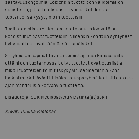
saatavuusongelmia. Joidenkin tuotteiden valikoimia on
supistettu, jotta teollisuus on voinut kohdentaa
tuotantonsa kysytyimpiin tuotteisiin.
Teollisten elintarvikkeiden osalta suurin kysyntä on
kohdistunut pastatuotteisiin. Niidenkin kohdalla syntyneet
hyllypuutteet ovat jäämässä tilapäisiksi.
S-ryhmä on sopinut tavarantoimittajiensa kanssa siitä,
että niiden tuotannossa tietyt tuotteet ovat etusijalla,
mikäli tuotteiden toimituskyky virusepidemian aikana
laskisi merkittävästi. Lisäksi kaupparyhmä kartoittaa koko
ajan mahdollisia korvaavia tuotteita.
Lisätietoja: SOK Mediapalvelu viestinta(at)sok.fi
Kuvat
:
Tuukka Mielonen