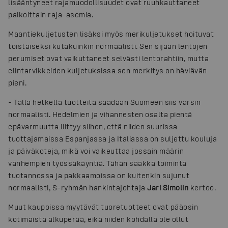
lisääntyneet rajamuodollisuudet ovat ruuhkauttaneet
paikoittain raja-asemia.
Maantiekuljetusten lisäksi myös merikuljetukset hoituvat
toistaiseksi kutakuinkin normaalisti. Sen sijaan lentojen
perumiset ovat vaikuttaneet selvästi lentorahtiin, mutta
elintarvikkeiden kuljetuksissa sen merkitys on häviävän
pieni.
- Tällä hetkellä tuotteita saadaan Suomeen siis varsin
normaalisti. Hedelmien ja vihannesten osalta pientä
epävarmuutta liittyy siihen, että niiden suurissa
tuottajamaissa Espanjassa ja Italiassa on suljettu kouluja
ja päiväkoteja, mikä voi vaikeuttaa jossain määrin
vanhempien työssäkäyntiä. Tähän saakka toiminta
tuotannossa ja pakkaamoissa on kuitenkin sujunut
normaalisti, S-ryhmän hankintajohtaja
Jari Simolin
kertoo.
Muut kaupoissa myytävät tuoretuotteet ovat pääosin
kotimaista alkuperää, eikä niiden kohdalla ole ollut