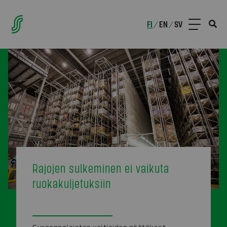
FI
EN
SV
/
/
Rajojen sulkeminen ei vaikuta
ruokakuljetuksiin