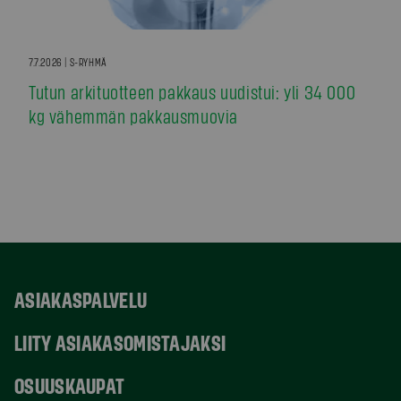
7.7.2026 | S-RYHMÄ
Tutun arkituotteen pakkaus uudistui: yli 34 000
kg vähemmän pakkausmuovia
ASIAKASPALVELU
LIITY ASIAKASOMISTAJAKSI
OSUUSKAUPAT