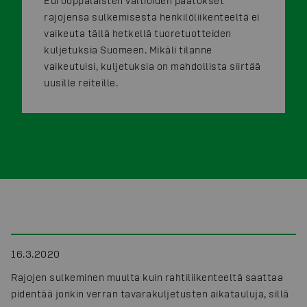
Eurooppalaisten valtioiden päätökset
rajojensa sulkemisesta henkilöliikenteeltä ei
vaikeuta tällä hetkellä tuoretuotteiden
kuljetuksia Suomeen. Mikäli tilanne
vaikeutuisi, kuljetuksia on mahdollista siirtää
uusille reiteille.
16.3.2020
Rajojen sulkeminen muulta kuin rahtiliikenteeltä saattaa
pidentää jonkin verran tavarakuljetusten aikatauluja, sillä