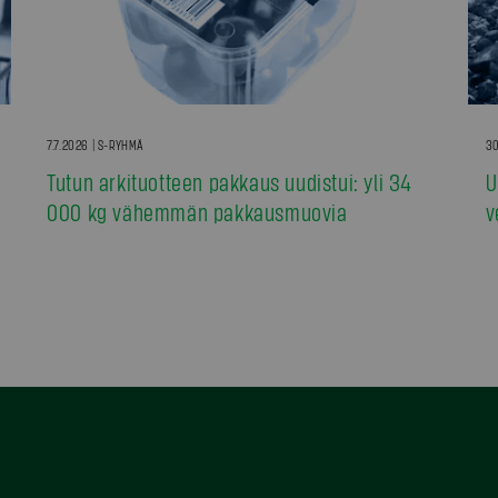
7.7.2026 | S-RYHMÄ
30
Tutun arkituotteen pakkaus uudistui: yli 34
U
000 kg vähemmän pakkausmuovia
v