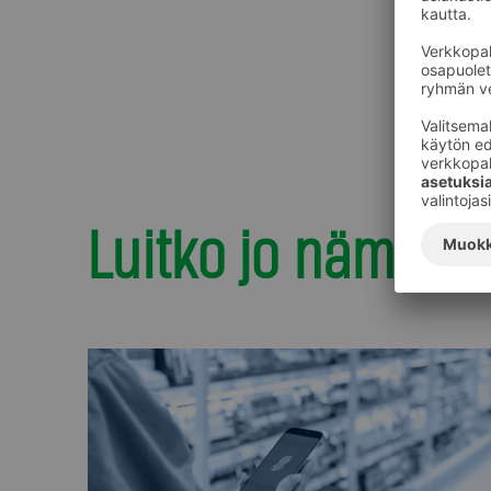
Luitko jo nämä?