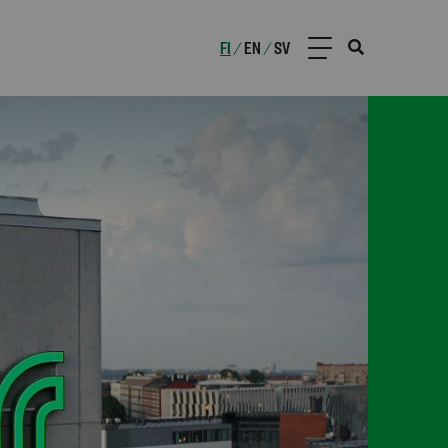
FI
EN
SV
/
/