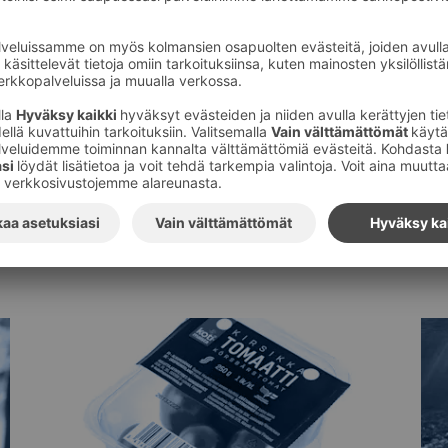
Tilaa S-ryhmän tiedotteet