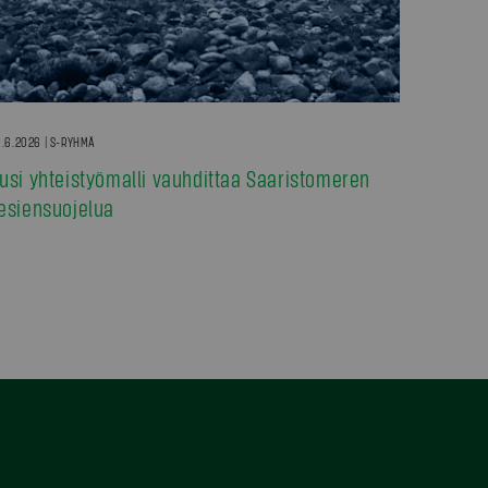
.6.2026 | S-RYHMÄ
usi yhteistyömalli vauhdittaa Saaristomeren
esiensuojelua