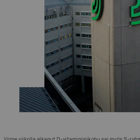
Viime viikolla alkanut D-vitaminiinikohu sai myös S-ry