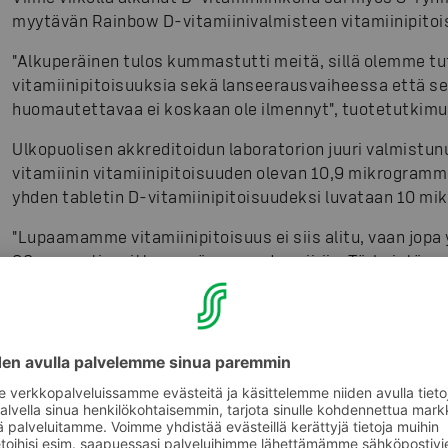
myytävän Rainbow D-vitamiinivalmisteen vitamiinipitoi
"Alkuperäinen tulos kummastutti meitä, sillä olemme t
vitamiinipitoisuuksia sekä lanseerausvaiheessa että se
huomautettavaa ei koskaan ole ilmennyt", tuotetutkim
Ulkopuolisen akkreditoidun laboratorion juuri valmistu
vitamiinin vitamiinipitoisuuden olevan 10,9 mikrogramm
yhden tabletin D-vitamiinipitoisuudeksi luvataan 10 m
"Lupaamamme vitamiinipitoisuus ei siis alitu, vaan jopa 
20 prosentin mittausepävarmuuden piiriin. Tärkeintä on
että tuotteesta asiakkaillemme antama lupaus täyttyy.