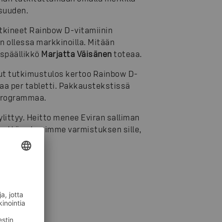
suuden.
utkineet Rainbow D-vitamiinin
n ollessa markkinoilla. Mitään
uspäällikkö
Marjatta Väisänen
toteaa.
nut tutkimustulos kertoo Rainbow D-
aa per tabletti. Pakkaustekstissä
ikrogrammaa.
ylittyy. Heitto menee Eviran salliman
, että nyt saimme varmistuksen sille,
"