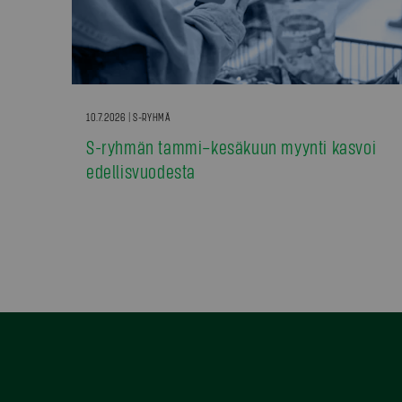
10.7.2026 | S-RYHMÄ
S-ryhmän tammi–kesäkuun myynti kasvoi
edellisvuodesta