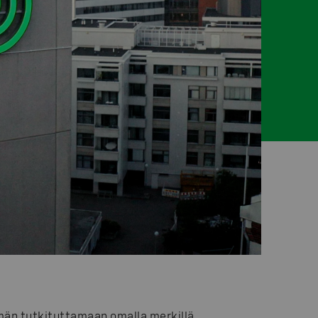
hmän tutkituttamaan omalla merkillä