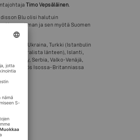
intajohtaja
Timo Vepsäläinen
.
isson Blu olisi halutuin
kautta maailman ja sen myötä Suomen
nen.
tsi, Norja, Ukraina, Turkki (Istanbulin
uva osa Uralista länteen), Islanti,
y, Guernsey, Serbia, Valko-Venäjä,
huomioon myös Isossa-Britanniassa