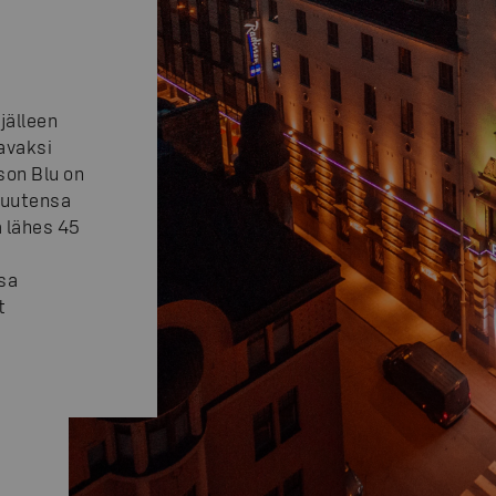
jälleen
avaksi
son Blu on
vuutensa
a lähes 45
sa
t