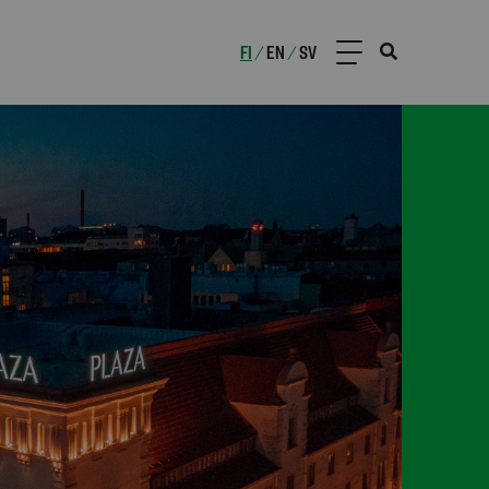
FI
EN
SV
/
/