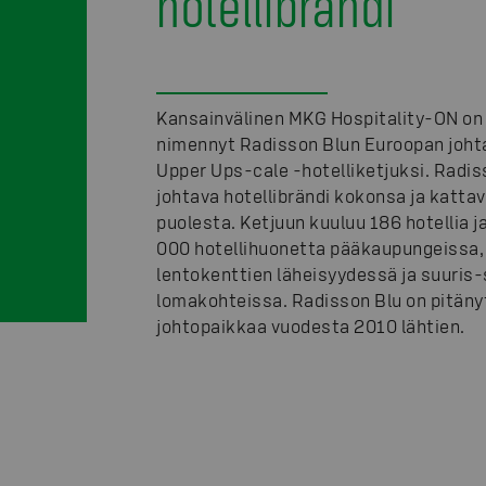
hotellibrändi
Kansainvälinen MKG Hospitality-ON on 
nimennyt Radisson Blun Euroopan joht
Upper Ups-cale -hotelliketjuksi. Radis
johtava hotellibrändi kokonsa ja katta
puolesta. Ketjuun kuuluu 186 hotellia j
000 hotellihuonetta pääkaupungeissa,
lentokenttien läheisyydessä ja suuris-
lomakohteissa. Radisson Blu on pitäny
johtopaikkaa vuodesta 2010 lähtien.