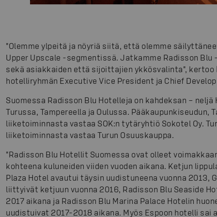
"Olemme ylpeitä ja nöyriä siitä, että olemme säilyttä
Upper Upscale -segmentissä. Jatkamme Radisson Blu -br
sekä asiakkaiden että sijoittajien ykkösvalinta", kertoo
hotelliryhmän Executive Vice President ja Chief Develop
Suomessa Radisson Blu Hotelleja on kahdeksan – neljä 
Turussa, Tampereella ja Oulussa. Pääkaupunkiseudun, T
liiketoiminnasta vastaa SOK:n tytäryhtiö Sokotel Oy. Tu
liiketoiminnasta vastaa Turun Osuuskauppa.
"Radisson Blu Hotellit Suomessa ovat olleet voimakkaa
kohteena kuluneiden viiden vuoden aikana. Ketjun lippu
Plaza Hotel avautui täysin uudistuneena vuonna 2013, 
liittyivät ketjuun vuonna 2016, Radisson Blu Seaside Ho
2017 aikana ja Radisson Blu Marina Palace Hotelin huone
uudistuivat 2017-2018 aikana. Myös Espoon hotelli sai