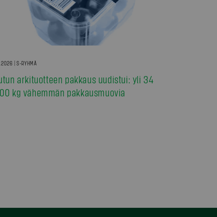
7.2026 | S-RYHMÄ
utun arkituotteen pakkaus uudistui: yli 34
00 kg vähemmän pakkausmuovia