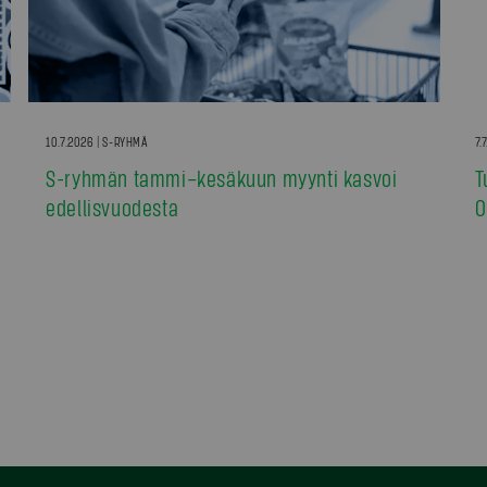
10.7.2026 | S-RYHMÄ
7.
S-ryhmän tammi–kesäkuun myynti kasvoi
T
edellisvuodesta
0