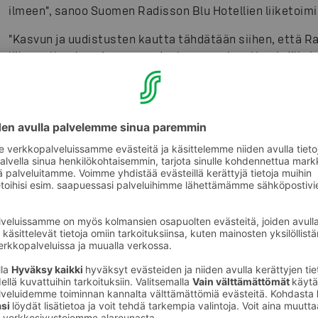
ilmeen", sanoo Suomen Radisson Blu Hotellien liiketoim
"Kasvun ja uudistusten kautta tähdätään siihen, että Rad
liikematkustus- ja vapaa-ajankumppani matkustajille 
johtava hotelliketju vuonna 2020", sanoo Timo Vepsäläi
MKG:n rankinglistalla on 28 Euroopan unionin maata, Svei
eurooppalainen osa), Venäjä (ainoastaan Eurooppaan kuul
Albania, Makedonia, Bosnia, Moldova, Montenegro, Jerse
Andorra ja Monaco. Vuoden 2017 tuloksissa on otettu 
sijaitsevat Radisson Blu Edwardian -hotellit.
Kuvat
:
S-Ryhmä