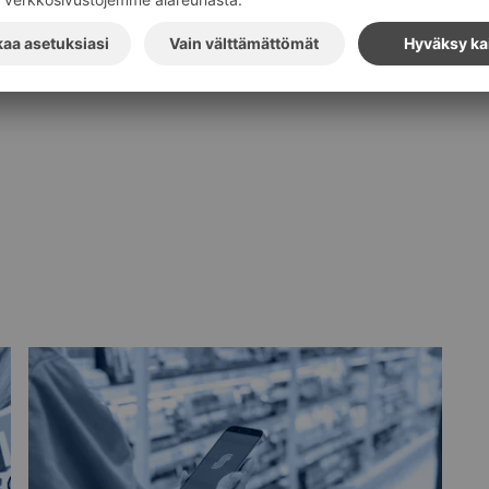
Tilaa S-ryhmän tiedotteet