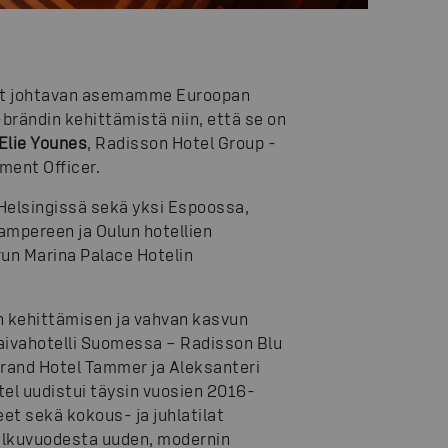
neet johtavan asemamme Euroopan
ändin kehittämistä niin, että se on
Elie Younes
, Radisson Hotel Group -
ment Officer.
Helsingissä sekä yksi Espoossa,
ampereen ja Oulun hotellien
run Marina Palace Hotelin
n kehittämisen ja vahvan kasvun
laivahotelli Suomessa – Radisson Blu
Grand Hotel Tammer ja Aleksanteri
tel uudistui täysin vuosien 2016-
et sekä kokous- ja juhlatilat
 alkuvuodesta uuden, modernin