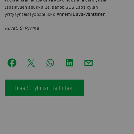
lapsikylien asukkaille, sanoo SOS Lapsikylän
yritysyhteistyöpäällikkö
Annemi Usva-Vänttinen
.
Kuvat
:
S-Ryhmä
Tilaa S-ryhmän tiedotteet