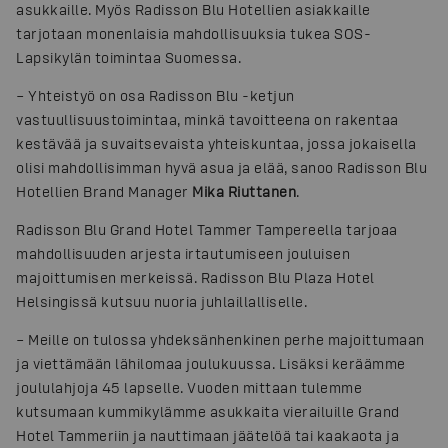
asukkaille. Myös Radisson Blu Hotellien asiakkaille
tarjotaan monenlaisia mahdollisuuksia tukea SOS-
Lapsikylän toimintaa Suomessa.
– Yhteistyö on osa Radisson Blu -ketjun
vastuullisuustoimintaa, minkä tavoitteena on rakentaa
kestävää ja suvaitsevaista yhteiskuntaa, jossa jokaisella
olisi mahdollisimman hyvä asua ja elää, sanoo Radisson Blu
Hotellien Brand Manager
Mika Riuttanen
.
Radisson Blu Grand Hotel Tammer Tampereella tarjoaa
mahdollisuuden arjesta irtautumiseen jouluisen
majoittumisen merkeissä. Radisson Blu Plaza Hotel
Helsingissä kutsuu nuoria juhlaillalliselle.
– Meille on tulossa yhdeksänhenkinen perhe majoittumaan
ja viettämään lähilomaa joulukuussa. Lisäksi keräämme
joululahjoja 45 lapselle. Vuoden mittaan tulemme
kutsumaan kummikylämme asukkaita vierailuille Grand
Hotel Tammeriin ja nauttimaan jäätelöä tai kaakaota ja