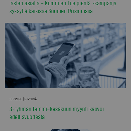
lasten asialla – Kummien Tue pientä -kampanja
syksyllä kaikissa Suomen Prismoissa
10.7.2026 | S-RYHMÄ
S-ryhmän tammi–kesäkuun myynti kasvoi
edellisvuodesta