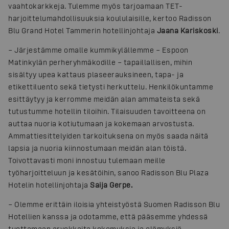
vaahtokarkkeja. Tulemme myös tarjoamaan TET-
harjoittelumahdollisuuksia koululaisille, kertoo Radisson
Blu Grand Hotel Tammerin hotellinjohtaja
Jaana Kariskoski
.
– Järjestämme omalle kummikylällemme – Espoon
Matinkylän perheryhmäkodille – tapaillallisen, mihin
sisältyy upea kattaus plaseerauksineen, tapa- ja
etikettiluento sekä tietysti herkuttelu. Henkilökuntamme
esittäytyy ja kerromme meidän alan ammateista sekä
tutustumme hotellin tiloihin. Tilaisuuden tavoitteena on
auttaa nuoria kotiutumaan ja kokemaan arvostusta.
Ammattiesittelyiden tarkoituksena on myös saada näitä
lapsia ja nuoria kiinnostumaan meidän alan töistä.
Toivottavasti moni innostuu tulemaan meille
työharjoitteluun ja kesätöihin, sanoo Radisson Blu Plaza
Hotelin hotellinjohtaja
Saija Gerpe.
– Olemme erittäin iloisia yhteistyöstä Suomen Radisson Blu
Hotellien kanssa ja odotamme, että pääsemme yhdessä
tuottamaan arvokkaita kokemuksia ja elämyksiä