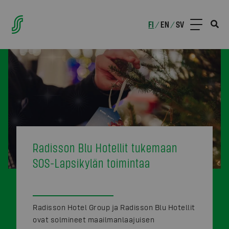
FI
EN
SV
/
/
Radisson Blu Hotellit tukemaan
SOS-Lapsikylän toimintaa
Radisson Hotel Group ja Radisson Blu Hotellit
ovat solmineet maailmanlaajuisen