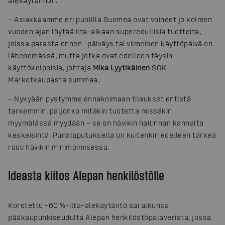
alekäytännön.
– Asiakkaamme eri puolilla Suomea ovat voineet jo kolmen
vuoden ajan löytää ilta-aikaan superedullisia tuotteita,
joissa parasta ennen -päiväys tai viimeinen käyttöpäivä on
lähenemässä, mutta jotka ovat edelleen täysin
käyttökelpoisia, johtaja
Mika Lyytikäinen
SOK
Marketkaupasta summaa.
– Nykyään pystymme ennakoimaan tilaukset entistä
tarkemmin, paljonko mitäkin tuotetta missäkin
myymälässä myydään – se on hävikin hallinnan kannalta
keskeisintä. Punalaputuksella on kuitenkin edelleen tärkeä
rooli hävikin minimoimisessa.
Ideasta kiitos Alepan henkilöstölle
Korotettu -60 %-ilta-alekäytäntö sai alkunsa
pääkaupunkiseudulta Alepan henkilöstöpalaverista, jossa