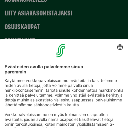
LIITY ASIAKASOMISTAJAKSI
OSUUSKAUPAT
TOIMIPAIKAT
YHTEYSTIEDOT
Sähköpostiosoitteet S-ryhmässä ovat muotoa
etunimi.sukunimi@sok.fi
Seuraa meitä
: