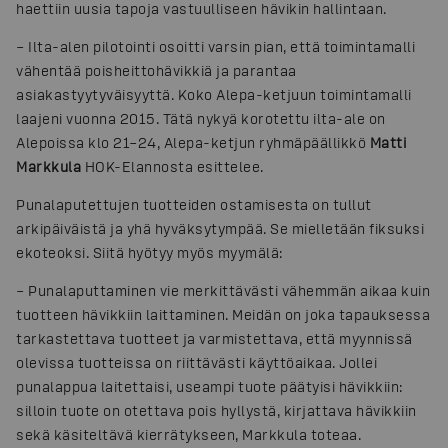
haettiin uusia tapoja vastuulliseen hävikin hallintaan.
– Ilta-alen pilotointi osoitti varsin pian, että toimintamalli
vähentää poisheittohävikkiä ja parantaa
asiakastyytyväisyyttä. Koko Alepa-ketjuun toimintamalli
laajeni vuonna 2015. Tätä nykyä korotettu ilta-ale on
Alepoissa klo 21–24, Alepa-ketjun ryhmäpäällikkö
Matti
Markkula
HOK-Elannosta esittelee.
Punalaputettujen tuotteiden ostamisesta on tullut
arkipäiväistä ja yhä hyväksytympää. Se mielletään fiksuksi
ekoteoksi. Siitä hyötyy myös myymälä:
– Punalaputtaminen vie merkittävästi vähemmän aikaa kuin
tuotteen hävikkiin laittaminen. Meidän on joka tapauksessa
tarkastettava tuotteet ja varmistettava, että myynnissä
olevissa tuotteissa on riittävästi käyttöaikaa. Jollei
punalappua laitettaisi, useampi tuote päätyisi hävikkiin:
silloin tuote on otettava pois hyllystä, kirjattava hävikkiin
sekä käsiteltävä kierrätykseen, Markkula toteaa.