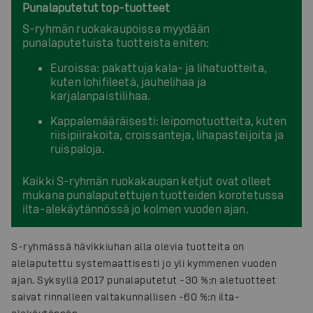
Punalaputetut top-tuotteet
S-ryhmän ruokakaupoissa myydään
punalaputetuista tuotteista eniten:
Euroissa: pakattuja kala- ja lihatuotteita,
kuten lohifileetä, jauhelihaa ja
karjalanpaistilihaa.
Kappalemääräisesti: leipomotuotteita, kuten
riisipiirakoita, croissanteja, lihapasteijoita ja
ruispaloja.
Kaikki S-ryhmän ruokakaupan ketjut ovat olleet
mukana punalaputettujen tuotteiden korotetussa
ilta-alekäytännössä jo kolmen vuoden ajan.
S-ryhmässä hävikkiuhan alla olevia tuotteita on
alelaputettu systemaattisesti jo yli kymmenen vuoden
ajan. Syksyllä 2017 punalaputetut -30 %:n aletuotteet
saivat rinnalleen valtakunnallisen -60 %:n ilta-