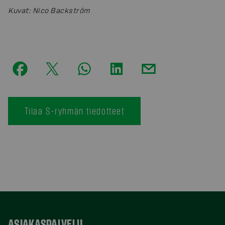
Kuvat
:
Nico Backström
Tilaa S-ryhmän tiedotteet
ASIAKASPALVELU