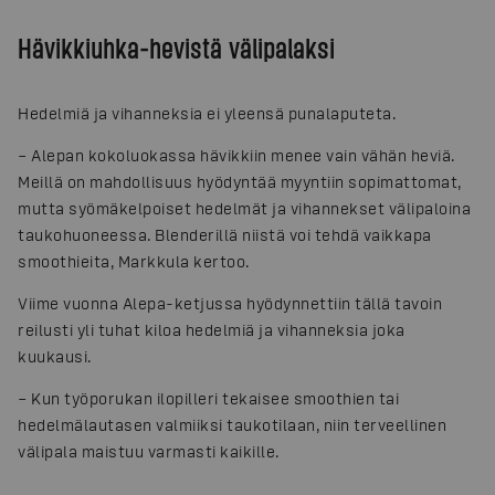
Hävikkiuhka-hevistä välipalaksi
Hedelmiä ja vihanneksia ei yleensä punalaputeta.
– Alepan kokoluokassa hävikkiin menee vain vähän heviä.
Meillä on mahdollisuus hyödyntää myyntiin sopimattomat,
mutta syömäkelpoiset hedelmät ja vihannekset välipaloina
taukohuoneessa. Blenderillä niistä voi tehdä vaikkapa
smoothieita, Markkula kertoo.
Viime vuonna Alepa-ketjussa hyödynnettiin tällä tavoin
reilusti yli tuhat kiloa hedelmiä ja vihanneksia joka
kuukausi.
– Kun työporukan ilopilleri tekaisee smoothien tai
hedelmälautasen valmiiksi taukotilaan, niin terveellinen
välipala maistuu varmasti kaikille.