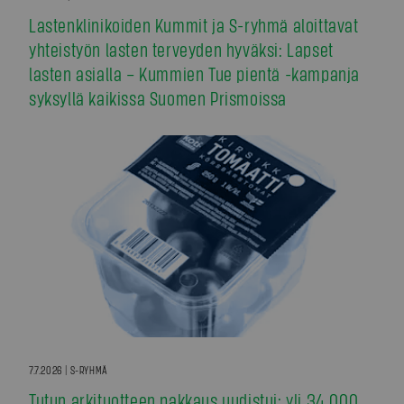
Lastenklinikoiden Kummit ja S-ryhmä aloittavat
yhteistyön lasten terveyden hyväksi: Lapset
lasten asialla – Kummien Tue pientä -kampanja
syksyllä kaikissa Suomen Prismoissa
7.7.2026 | S-RYHMÄ
Tutun arkituotteen pakkaus uudistui: yli 34 000