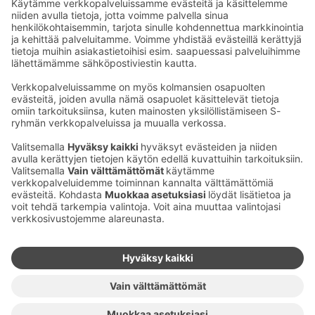
Sähköpostiosoitteet S-ryhmässä ovat muotoa
etunimi.sukunimi@sok.fi
Seuraa meitä
:
Muuta evästeasetuksia
Evästeinformaatio
S-ryhmän tietosuoja