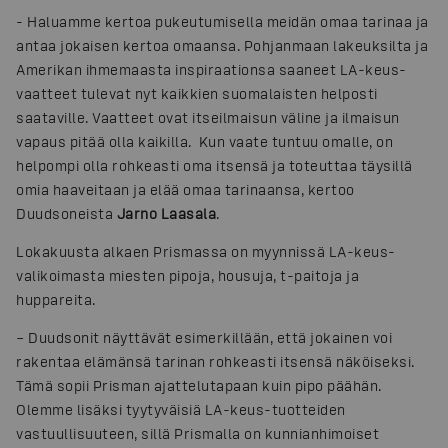
- Haluamme kertoa pukeutumisella meidän omaa tarinaa ja
antaa jokaisen kertoa omaansa. Pohjanmaan lakeuksilta ja
Amerikan ihmemaasta inspiraationsa saaneet LA-keus-
vaatteet tulevat nyt kaikkien suomalaisten helposti
saataville. Vaatteet ovat itseilmaisun väline ja ilmaisun
vapaus pitää olla kaikilla. Kun vaate tuntuu omalle, on
helpompi olla rohkeasti oma itsensä ja toteuttaa täysillä
omia haaveitaan ja elää omaa tarinaansa, kertoo
Duudsoneista
Jarno Laasala
.
Lokakuusta alkaen Prismassa on myynnissä LA-keus-
valikoimasta miesten pipoja, housuja, t-paitoja ja
huppareita.
– Duudsonit näyttävät esimerkillään, että jokainen voi
rakentaa elämänsä tarinan rohkeasti itsensä näköiseksi.
Tämä sopii Prisman ajattelutapaan kuin pipo päähän.
Olemme lisäksi tyytyväisiä LA-keus-tuotteiden
vastuullisuuteen, sillä Prismalla on kunnianhimoiset