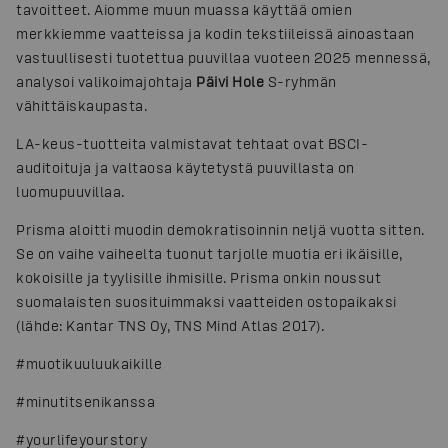
tavoitteet. Aiomme muun muassa käyttää omien
merkkiemme vaatteissa ja kodin tekstiileissä ainoastaan
vastuullisesti tuotettua puuvillaa vuoteen 2025 mennessä,
analysoi valikoimajohtaja
Päivi Hole
S-ryhmän
vähittäiskaupasta.
LA-keus-tuotteita valmistavat tehtaat ovat BSCI-
auditoituja ja valtaosa käytetystä puuvillasta on
luomupuuvillaa.
Prisma aloitti muodin demokratisoinnin neljä vuotta sitten.
Se on vaihe vaiheelta tuonut tarjolle muotia eri ikäisille,
kokoisille ja tyylisille ihmisille. Prisma onkin noussut
suomalaisten suosituimmaksi vaatteiden ostopaikaksi
(lähde: Kantar TNS Oy, TNS Mind Atlas 2017).
#muotikuuluukaikille
#minutitsenikanssa
#yourlifeyourstory