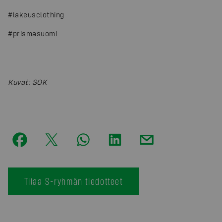
#lakeusclothing
#prismasuomi
Kuvat
:
SOK
Tilaa S-ryhmän tiedotteet