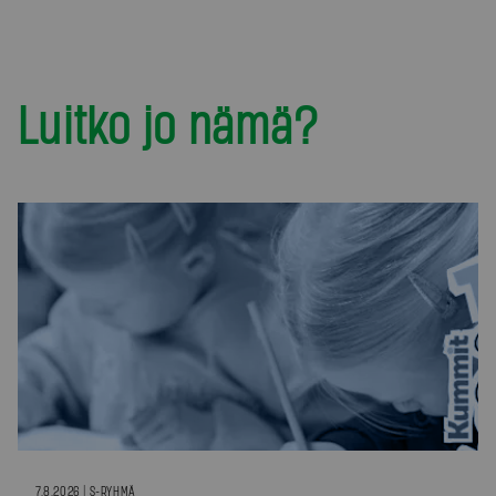
Luitko jo nämä?
7.8.2026 | S-RYHMÄ