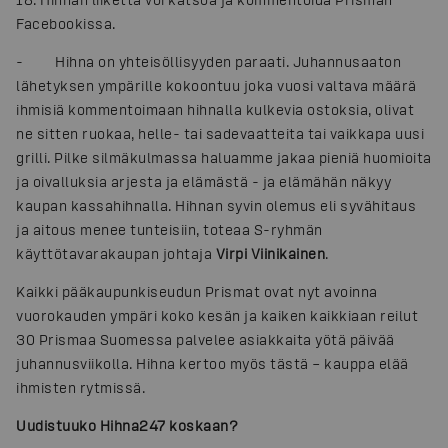
Facebookissa.
- Hihna on yhteisöllisyyden paraati. Juhannusaaton
lähetyksen ympärille kokoontuu joka vuosi valtava määrä
ihmisiä kommentoimaan hihnalla kulkevia ostoksia, olivat
ne sitten ruokaa, helle- tai sadevaatteita tai vaikkapa uusi
grilli. Pilke silmäkulmassa haluamme jakaa pieniä huomioita
ja oivalluksia arjesta ja elämästä - ja elämähän näkyy
kaupan kassahihnalla. Hihnan syvin olemus eli syvähitaus
ja aitous menee tunteisiin, toteaa S-ryhmän
käyttötavarakaupan johtaja
Virpi Viinikainen
.
Kaikki pääkaupunkiseudun Prismat ovat nyt avoinna
vuorokauden ympäri koko kesän ja kaiken kaikkiaan reilut
30 Prismaa Suomessa palvelee asiakkaita yötä päivää
juhannusviikolla. Hihna kertoo myös tästä – kauppa elää
ihmisten rytmissä.
Uudistuuko Hihna247 koskaan?