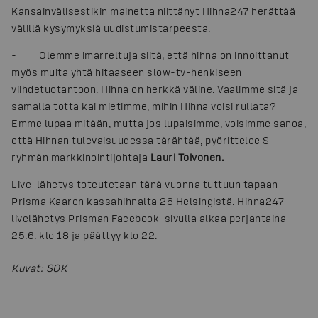
Kansainvälisestikin mainetta niittänyt Hihna247 herättää
välillä kysymyksiä uudistumistarpeesta.
- Olemme imarreltuja siitä, että hihna on innoittanut
myös muita yhtä hitaaseen slow-tv-henkiseen
viihdetuotantoon. Hihna on herkkä väline. Vaalimme sitä ja
samalla totta kai mietimme, mihin Hihna voisi rullata?
Emme lupaa mitään, mutta jos lupaisimme, voisimme sanoa,
että Hihnan tulevaisuudessa tärähtää, pyörittelee S-
ryhmän markkinointijohtaja
Lauri Toivonen.
Live-lähetys toteutetaan tänä vuonna tuttuun tapaan
Prisma Kaaren kassahihnalta 26 Helsingistä. Hihna247-
livelähetys Prisman Facebook-sivulla alkaa perjantaina
25.6. klo 18 ja päättyy klo 22.
Kuvat
:
SOK