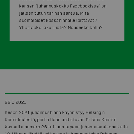
kansan ”juhannuskokko Facebookissa” on
jälleen tutun tarinan äärellä. Mitä
suomalaiset kassahihnalle laittavat?
Yllättääkö joku tuote? Nouseeko kohu?
22.6.2021
Kesän 2021 juhannushihna käynnistyy Helsingin
Kannelmäestä, parhaillaan uudistuvan Prisma Kaaren
kassalta numero 26 tuttuun tapaan juhannusaattona kello
18. Hihnan liikettä voi katsoa ja kommentoida Prisman