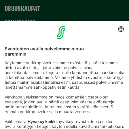
OSUUSKAUPAT
TOIMIPAIKAT
YHTEYSTIEDOT
Sähköpostiosoitteet S-ryhmässä ovat muotoa
etunimi.sukunimi@sok.fi
Seuraa meitä
: