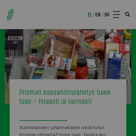
FI
EN
SV
/
/
Prisman kassahihnalähetys tulee
taas – hitaasti ja varmasti
Suomalaiseen juhannukseen iskostunut
Prisman Hihna247 tulee taas. Tämä koko