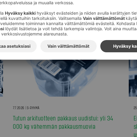
7.7.2026 | S-RYHMÄ
25
Tutun arkituotteen pakkaus uudistui: yli 34
E
000 kg vähemmän pakkausmuovia
s
u