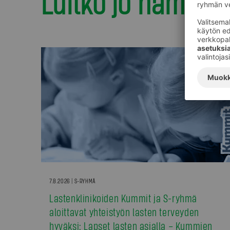
Luitko jo nämä?
7.8.2026 | S-RYHMÄ
Lastenklinikoiden Kummit ja S-ryhmä
aloittavat yhteistyön lasten terveyden
hyväksi: Lapset lasten asialla – Kummien