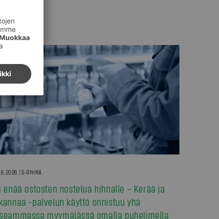
.6.2026 | S-RYHMÄ
i enää ostosten nostelua hihnalle – Kerää ja
kannaa -palvelun käyttö onnistuu yhä
seammassa myymälässä omalla puhelimella