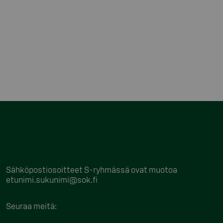
Sähköpostiosoitteet S-ryhmässä ovat muotoa
etunimi.sukunimi@sok.fi
Seuraa meitä
: