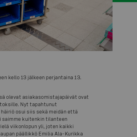
n kello 13 jälkeen perjantaina 13.
ssä olevat asiakasomistajapäivät ovat
oksille. Nyt tapahtunut
häiriö osui siis sekä meidän että
i saimme kuitenkin tilanteen
elä viikonlopun yli, joten kaikki
aupan päällikkö Emilia Ala-Kurikka