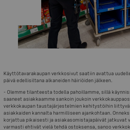
Käyttötavarakaupan verkkosivut saatiin avattua uudellee
päivä edellisiltana alkaneiden häiriöiden jälkeen.
- Olemme tilanteesta todella pahoillamme, sillä käynni
saaneet asiakkaamme sankoin joukoin verkkokauppaost
verkkokaupan taustajärjestelmien kehitystöihin liittyvä 
asiakkaiden kannalta harmilliseen ajankohtaan. Onneks
korjattua pikaisesti ja asiakasomistajapäivät jatkuvat vi
varmasti ehtivät vielä tehdä ostoksensa, sanoo verkkok