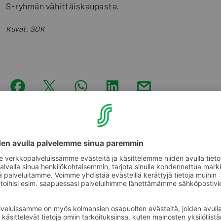
S-ryhmän vähittäiskaupasta.
Kuvat
:
SOK
Tilaa S-ryhmän tiedotteet