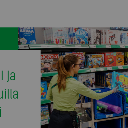
i ja
uilla
i