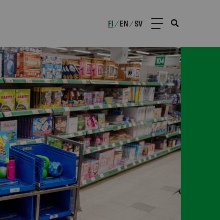
FI
EN
SV
/
/