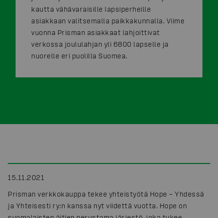
kautta vähävaraisille lapsiperheille
asiakkaan valitsemalla paikkakunnalla. Viime
vuonna Prisman asiakkaat lahjoittivat
verkossa joululahjan yli 6800 lapselle ja
nuorelle eri puolilla Suomea.
15.11.2021
Prisman verkkokauppa tekee yhteistyötä Hope – Yhdessä
ja Yhteisesti ry:n kanssa nyt viidettä vuotta. Hope on
suomalaisten äitien perustama järjestö, joka tukee