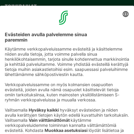
TOIMIPAIKAT
YHTEYSTIEDOT
Sähköpostiosoitteet S-ryhmässä ovat muotoa
etunimi.sukunimi@sok.fi
Seuraa meitä
: