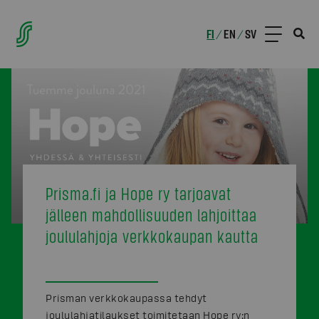
FI
EN
SV
/
/
Prisma.fi ja Hope ry tarjoavat
jälleen mahdollisuuden lahjoittaa
joululahjoja verkkokaupan kautta
Prisman verkkokaupassa tehdyt
joululahjatilaukset toimitetaan Hope ry:n