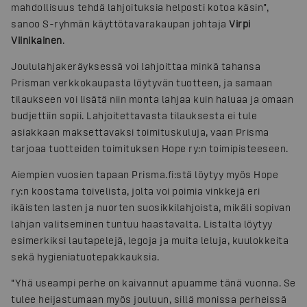
mahdollisuus tehdä lahjoituksia helposti kotoa käsin”,
sanoo S-ryhmän käyttötavarakaupan johtaja
Virpi
Viinikainen
.
Joululahjakeräyksessä voi lahjoittaa minkä tahansa
Prisman verkkokaupasta löytyvän tuotteen, ja samaan
tilaukseen voi lisätä niin monta lahjaa kuin haluaa ja omaan
budjettiin sopii. Lahjoitettavasta tilauksesta ei tule
asiakkaan maksettavaksi toimituskuluja, vaan Prisma
tarjoaa tuotteiden toimituksen Hope ry:n toimipisteeseen.
Aiempien vuosien tapaan Prisma.fi:stä löytyy myös Hope
ry:n koostama toivelista, jolta voi poimia vinkkejä eri
ikäisten lasten ja nuorten suosikkilahjoista, mikäli sopivan
lahjan valitseminen tuntuu haastavalta. Listalta löytyy
esimerkiksi lautapelejä, legoja ja muita leluja, kuulokkeita
sekä hygieniatuotepakkauksia.
“Yhä useampi perhe on kaivannut apuamme tänä vuonna. Se
tulee heijastumaan myös jouluun, sillä monissa perheissä