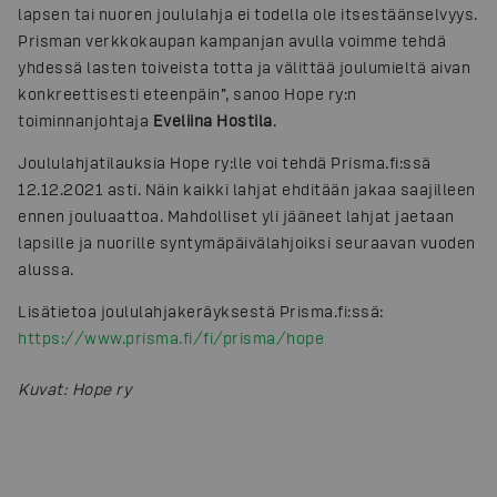
lapsen tai nuoren joululahja ei todella ole itsestäänselvyys.
Prisman verkkokaupan kampanjan avulla voimme tehdä
yhdessä lasten toiveista totta ja välittää joulumieltä aivan
konkreettisesti eteenpäin”, sanoo Hope ry:n
toiminnanjohtaja
Eveliina Hostila
.
Joululahjatilauksia Hope ry:lle voi tehdä Prisma.fi:ssä
12.12.2021 asti. Näin kaikki lahjat ehditään jakaa saajilleen
ennen jouluaattoa. Mahdolliset yli jääneet lahjat jaetaan
lapsille ja nuorille syntymäpäivälahjoiksi seuraavan vuoden
alussa.
Lisätietoa joululahjakeräyksestä Prisma.fi:ssä:
https://www.prisma.fi/fi/prisma/hope
Kuvat
:
Hope ry