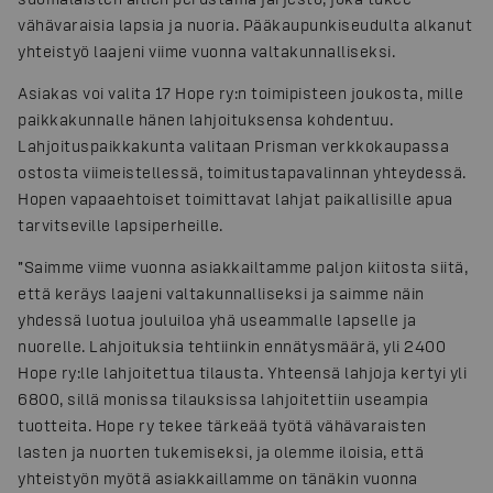
vähävaraisia lapsia ja nuoria. Pääkaupunkiseudulta alkanut
yhteistyö laajeni viime vuonna valtakunnalliseksi.
Asiakas voi valita 17 Hope ry:n toimipisteen joukosta, mille
paikkakunnalle hänen lahjoituksensa kohdentuu.
Lahjoituspaikkakunta valitaan Prisman verkkokaupassa
ostosta viimeistellessä, toimitustapavalinnan yhteydessä.
Hopen vapaaehtoiset toimittavat lahjat paikallisille apua
tarvitseville lapsiperheille.
”Saimme viime vuonna asiakkailtamme paljon kiitosta siitä,
että keräys laajeni valtakunnalliseksi ja saimme näin
yhdessä luotua jouluiloa yhä useammalle lapselle ja
nuorelle. Lahjoituksia tehtiinkin ennätysmäärä, yli 2400
Hope ry:lle lahjoitettua tilausta. Yhteensä lahjoja kertyi yli
6800, sillä monissa tilauksissa lahjoitettiin useampia
tuotteita. Hope ry tekee tärkeää työtä vähävaraisten
lasten ja nuorten tukemiseksi, ja olemme iloisia, että
yhteistyön myötä asiakkaillamme on tänäkin vuonna