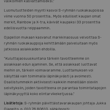
valikoimien kasvattamiseksi."
Luomutuotteiden myynti kasvoi S-ryhmän ruokakaupoissa
viime vuonna 50 prosenttia.. Myös edulliset kaupan omat
merkit, Rainbow ja X-tra, kävivät kaupaksi 33 prosenttia
edellisvuotta reippaammin.
Ojapellon mukaan kasvanut markkinaosuus velvoittaa S-
ryhmän ruokakauppoja kehittämään palveluitaan myös
jatkossa asiakkaiden ehdoilla.
"Kuluttajaosuuskuntana tärkein tavoitteemme on
asiakkaan edun ajaminen. Se, että asiakkaat luottavat
meihin on, tärkein voimavaramme. Luottamuksen voi
säilyttää vain toimimalla läpinäkyvästi ja avoimesti.
Osallistummekin aktiivisesti kaikkiin meneillään oleviin
selvityksiin, joiden tavoitteena on parantaa toimintatapojen
läpinäkyvyyttä koko elintarvikeketjussa."
Lisätietoja
: S-ryhmän päivittäistavarakaupan johtaja Jukka
Ojapelto, p. 010 76 80610, sähköposti: