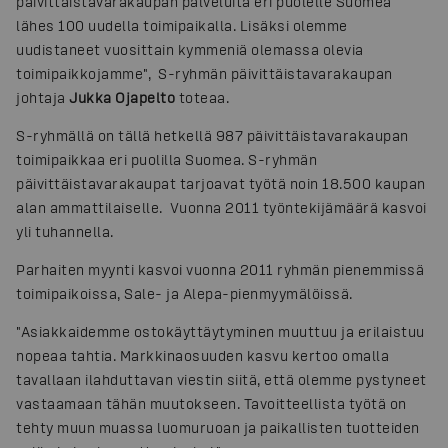
päivittäistavarakaupan palveluita eri puolelle Suomea
lähes 100 uudella toimipaikalla. Lisäksi olemme
uudistaneet vuosittain kymmeniä olemassa olevia
toimipaikkojamme", S-ryhmän päivittäistavarakaupan
johtaja
Jukka Ojapelto
toteaa.
S-ryhmällä on tällä hetkellä 987 päivittäistavarakaupan
toimipaikkaa eri puolilla Suomea. S-ryhmän
päivittäistavarakaupat tarjoavat työtä noin 18.500 kaupan
alan ammattilaiselle. Vuonna 2011 työntekijämäärä kasvoi
yli tuhannella.
Parhaiten myynti kasvoi vuonna 2011 ryhmän pienemmissä
toimipaikoissa, Sale- ja Alepa-pienmyymälöissä.
"Asiakkaidemme ostokäyttäytyminen muuttuu ja erilaistuu
nopeaa tahtia. Markkinaosuuden kasvu kertoo omalla
tavallaan ilahduttavan viestin siitä, että olemme pystyneet
vastaamaan tähän muutokseen. Tavoitteellista työtä on
tehty muun muassa luomuruoan ja paikallisten tuotteiden