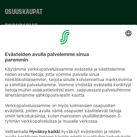
OSUUSKAUPAT
TOIMIPAIKAT
YHTEYSTIEDOT
Sähköpostiosoitteet S-ryhmässä ovat muotoa
etunimi.sukunimi@sok.fi
Seuraa meitä
: