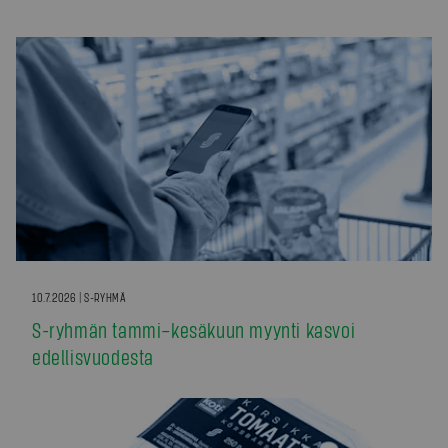
10.7.2026 | S-RYHMÄ
S-ryhmän tammi–kesäkuun myynti kasvoi
edellisvuodesta