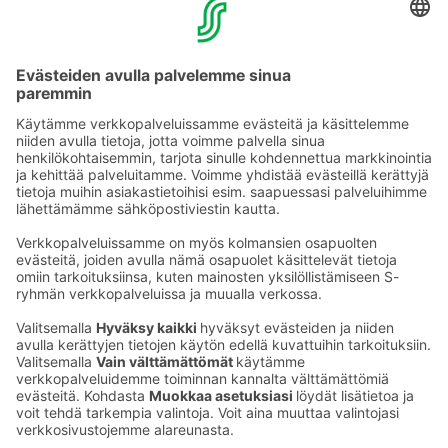
YHTEYSTIEDOT
Sähköpostiosoitteet S-ryhmässä ovat muotoa
etunimi.sukunimi@sok.fi
Seuraa meitä
: