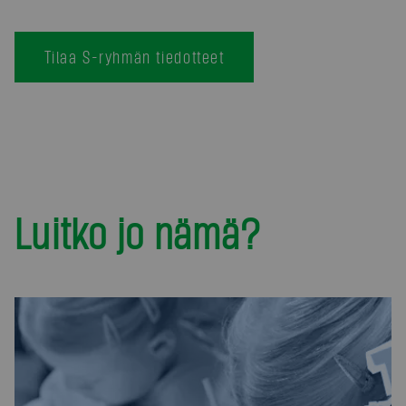
Tilaa S-ryhmän tiedotteet
Luitko jo nämä?