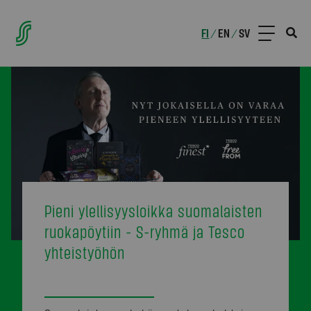
FI
EN
SV
/
/
Pieni ylellisyysloikka suomalaisten
ruokapöytiin - S-ryhmä ja Tesco
yhteistyöhön