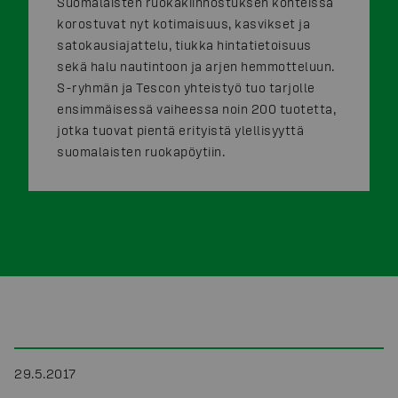
Suomalaisten ruokakiinnostuksen kohteissa
korostuvat nyt kotimaisuus, kasvikset ja
satokausiajattelu, tiukka hintatietoisuus
sekä halu nautintoon ja arjen hemmotteluun.
S-ryhmän ja Tescon yhteistyö tuo tarjolle
ensimmäisessä vaiheessa noin 200 tuotetta,
jotka tuovat pientä erityistä ylellisyyttä
suomalaisten ruokapöytiin.
29.5.2017