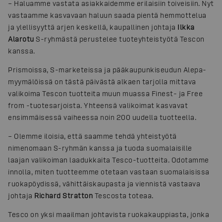
– Haluamme vastata asiakkaidemme erilaisiin toiveisiin. Nyt
vastaamme kasvavaan haluun saada pientä hemmottelua
ja ylellisyyttä arjen keskellä, kaupallinen johtaja
Ilkka
Alarotu
S-ryhmästä perustelee tuoteyhteistyötä Tescon
kanssa.
Prismoissa, S-marketeissa ja pääkaupunkiseudun Alepa-
myymälöissä on tästä päivästä alkaen tarjolla mittava
valikoima Tescon tuotteita muun muassa Finest- ja Free
from -tuotesarjoista. Yhteensä valikoimat kasvavat
ensimmäisessä vaiheessa noin 200 uudella tuotteella.
– Olemme iloisia, että saamme tehdä yhteistyötä
nimenomaan S-ryhmän kanssa ja tuoda suomalaisille
laajan valikoiman laadukkaita Tesco-tuotteita. Odotamme
innolla, miten tuotteemme otetaan vastaan suomalaisissa
ruokapöydissä, vähittäiskaupasta ja viennistä vastaava
johtaja
Richard Stratton
Tescosta toteaa.
Tesco on yksi maailman johtavista ruokakauppiasta, jonka