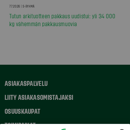
7.7.2026 | S-RYHMÄ
Tutun arkituotteen pakkaus uudistui: yli 34 000
kg vähemmän pakkausmuovia
ASIAKASPALVELU
LIITY ASIAKASOMISTAJAKSI
OSUUSKAUPAT
TOIMIPAIKAT