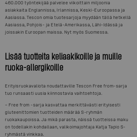
460.000 työntekijää palvelee viikoittain miljoonia
asiakkaita Englannissa, Irlannissa, Keski-Euroopassa ja
Aasiassa. Tescon omia tuotesarjoja myydään tällä hetkellä
Aasiassa, Pohjois- ja Etelä-Amerikassa, Lähi-Idässä ja
joissakin Euroopan maissa. Nyt myös Suomessa.
Lisää tuotteita keliaakikoille ja muille
ruoka-allergikoille
Erityisruokavaliota noudattaville Tescon Free from-sarja
tuo runsaasti uusia kiinnostavia vaihtoehtoja.
– Free from -sarja kasvattaa merkittävästi erityisesti
gluteenittomien tuotteiden määrää S-ryhmän
ruokakaupoissa. Ja mikä parasta, näissä tuotteissa maku
on todellakin kohdallaan, valikoimajohtaja Katja Tapio S-
ryhmästä vinkkaa.