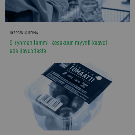
10.7.2026 | S-RYHMÄ
S-ryhmän tammi–kesäkuun myynti kasvoi
edellisvuodesta