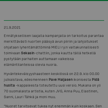
21.9.2021
Ennätyksellisen laajalla kampanjalla on tarkoitus parantaa
merkittävästi nuorten pääsyä avun piiriin ja lahjoitukset
ohjataan lyhentämättöminä MIELI ry:n valtakunnallisesti
toimivaan
Sekasin
-chattiin, jonka kautta tällä hetkellä
pystytään parhaiten auttamaan vaikeissa
elämäntilanteissa olevia nuoria.
Hyväntekeväisyyshaasteen keskiössä on 22.9. klo 00.00
julkaistava, edesmenneen
Pave Maijasen
ikonisesta
Pidä
huolta
-kappaleesta toteutettu uusi versio. Mukana on yli
70 suomalaista artistia, kuten JVG, Anna Puu, Elastinen,
Sanni, Lauri Tähkä ja moni muu.
“Nuoret tarvitsevat tukea nyt enemmän kuin koskaan. Sen