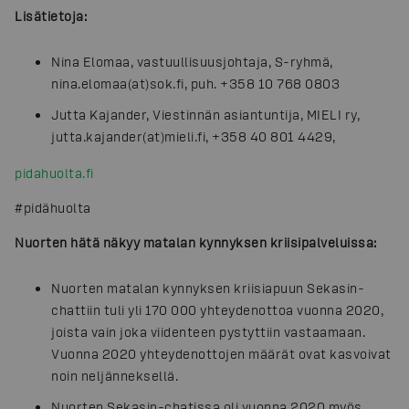
Lisätietoja:
Nina Elomaa, vastuullisuusjohtaja, S-ryhmä,
nina.elomaa(at)sok.fi, puh. +358 10 768 0803
Jutta Kajander, Viestinnän asiantuntija, MIELI ry,
jutta.kajander(at)mieli.fi, +358 40 801 4429,
pidahuolta.fi
#pidähuolta
Nuorten hätä näkyy matalan kynnyksen kriisipalveluissa:
Nuorten matalan kynnyksen kriisiapuun Sekasin-
chattiin tuli yli 170 000 yhteydenottoa vuonna 2020,
joista vain joka viidenteen pystyttiin vastaamaan.
Vuonna 2020 yhteydenottojen määrät ovat kasvoivat
noin neljänneksellä.
Nuorten Sekasin-chatissa oli vuonna 2020 myös