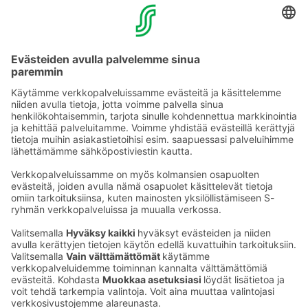
YHTEYSTIEDOT
Sähköpostiosoitteet S-ryhmässä ovat muotoa
etunimi.sukunimi@sok.fi
Seuraa meitä
: