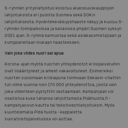
S-ryhmän yrityslahjoitus koostuu alueosuuskauppojen
lahjoituksista eri puolilta Suomea sekä SOK:n
lahjoituksesta. Hyväntekeväisyyshaaste näkyy ja kuuluu S-
ryhmän toimipaikoissa ja kanavissa ympäri Suomen syksyn
2021 ajan. S-ryhmä kannustaa sekä asiakasomistajiaan ja
kumppaneitaan mukaan haasteeseen.
Vain joka viides nuori sai apua
Korona-ajan myötä nuorten yhteydenotot kriisipalveluihin
ovat lisääntyneet ja aiheet vakavoituneet. Esimerkiksi
nuorten suosimaan kriisiapuna toimivaan Sekasin-chattiin
tuli viime vuonna noin 170 000 yhteydenottoa, joista vain
joka viidenteen pystyttiin vastaamaan. Kampanjaan voi
osallistua kuka tahansa lahjoittamalla Pidähuolta.fi -
kampanjasivun kautta tai tekstiviestilahjoituksin. Myös
kuuntelemalla Pidä huolta -kappaletta
suoratoistopalveluissa voi auttaa.