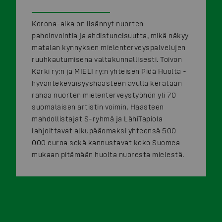
Korona-aika on lisännyt nuorten
pahoinvointia ja ahdistuneisuutta, mikä näkyy
matalan kynnyksen mielenterveyspalvelujen
ruuhkautumisena valtakunnallisesti. Toivon
Kärki ry:n ja MIELI ry:n yhteisen Pidä Huolta -
hyväntekeväisyyshaasteen avulla kerätään
rahaa nuorten mielenterveystyöhön yli 70
suomalaisen artistin voimin. Haasteen
mahdollistajat S-ryhmä ja LähiTapiola
lahjoittavat alkupääomaksi yhteensä 500
000 euroa sekä kannustavat koko Suomea
mukaan pitämään huolta nuoresta mielestä.