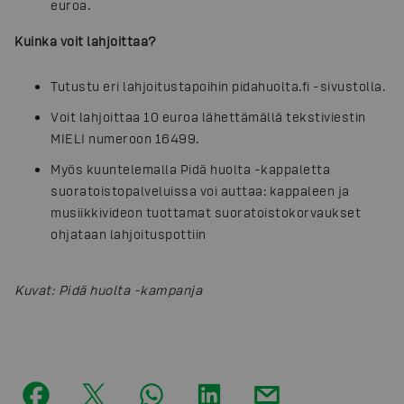
euroa.
Kuinka voit lahjoittaa?
Tutustu eri lahjoitustapoihin pidahuolta.fi -sivustolla.
Voit lahjoittaa 10 euroa lähettämällä tekstiviestin
MIELI numeroon 16499.
Myös kuuntelemalla Pidä huolta -kappaletta
suoratoistopalveluissa voi auttaa: kappaleen ja
musiikkivideon tuottamat suoratoistokorvaukset
ohjataan lahjoituspottiin
Kuvat
:
Pidä huolta -kampanja