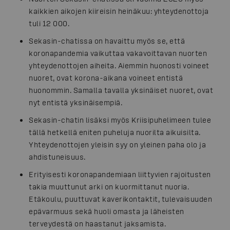
kaikkien aikojen kiireisin heinäkuu: yhteydenottoja
tuli 12 000.
Sekasin-chatissa on havaittu myös se, että
koronapandemia vaikuttaa vakavoittavan nuorten
yhteydenottojen aiheita. Aiemmin huonosti voineet
nuoret, ovat korona-aikana voineet entistä
huonommin. Samalla tavalla yksinäiset nuoret, ovat
nyt entistä yksinäisempiä.
Sekasin-chatin lisäksi myös Kriisipuhelimeen tulee
tällä hetkellä eniten puheluja nuorilta aikuisilta.
Yhteydenottojen yleisin syy on yleinen paha olo ja
ahdistuneisuus.
Erityisesti koronapandemiaan liittyvien rajoitusten
takia muuttunut arki on kuormittanut nuoria.
Etäkoulu, puuttuvat kaverikontaktit, tulevaisuuden
epävarmuus sekä huoli omasta ja läheisten
terveydestä on haastanut jaksamista.