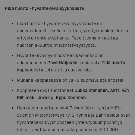
Pidä huolta -hyväntekeväisyyshaaste
Pidä huolta -hyväntekeväisyyshaaste on
ennennäkemättömän artistien, yksityishenkilöiden ja
yritysten yhteistyöhanke. Tavoitteena on auttaa
nuorten akuuttia mielenterveystyötä.
Hyväntekeväisyyshaasteen keskiössä on
edesmenneen
Pave Maijasen
ikonisesta
Pidä huolta
-
kappaleesta toteutettu uusi versio.
Mukana kappaleessa on yli 70 suomalaista artistia
Kappaleen ovat tuottaneet
Jukka Immonen
,
Antti RZY
Riihimäki
,
Jurek
ja
Eppu Kosonen
.
Hankkeen taustalla ovat Toivon Kärki ry:n ja MIELI
Suomen Mielenterveys ry. S-ryhmä ja LähiTapiola ovat
hyväntekeväisyyshaasteen yhteistyökumppanit ja
lahjoittavat kampanjan alkupääomaksi 500 000