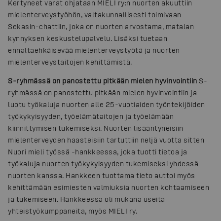
Kertyneet varat ohjataan MIELI ry:n nuorten akuuttiin
mielenterveystyöhön, valtakunnallisesti toimivaan
Sekasin-chattiin, joka on nuorten arvostama, matalan
kynnyksen keskustelupalvelu. Lisäksi tuetaan
ennaltaehkäisevää mielenterveystyötä ja nuorten
mielenterveystaitojen kehittämistä.
S-ryhmässä on panostettu pitkään mielen hyvinvointiin
S-
ryhmässä on panostettu pitkään mielen hyvinvointiin ja
luotu työkaluja nuorten alle 25-vuotiaiden työntekijöiden
työkykyisyyden, työelämätaitojen ja työelämään
kiinnittymisen tukemiseksi. Nuorten lisääntyneisiin
mielenterveyden haasteisiin tartuttiin neljä vuotta sitten
Nuori mieli työssä -hankkeessa, joka tuotti tietoa ja
työkaluja nuorten työkykyisyyden tukemiseksi yhdessä
nuorten kanssa. Hankkeen tuottama tieto auttoi myös
kehittämään esimiesten valmiuksia nuorten kohtaamiseen
ja tukemiseen. Hankkeessa oli mukana useita
yhteistyökumppaneita, myös MIELI ry.