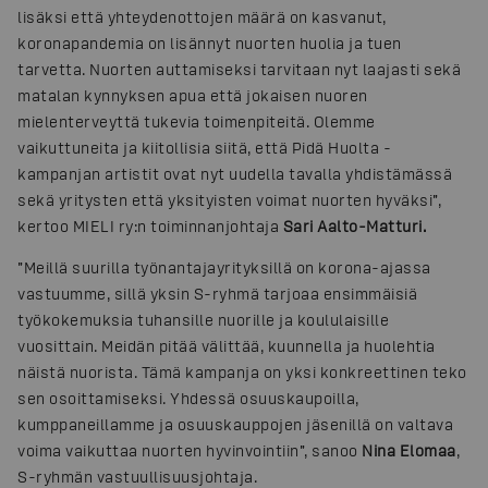
lisäksi että yhteydenottojen määrä on kasvanut,
koronapandemia on lisännyt nuorten huolia ja tuen
tarvetta. Nuorten auttamiseksi tarvitaan nyt laajasti sekä
matalan kynnyksen apua että jokaisen nuoren
mielenterveyttä tukevia toimenpiteitä. Olemme
vaikuttuneita ja kiitollisia siitä, että Pidä Huolta -
kampanjan artistit ovat nyt uudella tavalla yhdistämässä
sekä yritysten että yksityisten voimat nuorten hyväksi”,
kertoo MIELI ry:n toiminnanjohtaja
Sari Aalto-Matturi.
”Meillä suurilla työnantajayrityksillä on korona-ajassa
vastuumme, sillä yksin S-ryhmä tarjoaa ensimmäisiä
työkokemuksia tuhansille nuorille ja koululaisille
vuosittain. Meidän pitää välittää, kuunnella ja huolehtia
näistä nuorista. Tämä kampanja on yksi konkreettinen teko
sen osoittamiseksi. Yhdessä osuuskaupoilla,
kumppaneillamme ja osuuskauppojen jäsenillä on valtava
voima vaikuttaa nuorten hyvinvointiin”, sanoo
Nina Elomaa
,
S-ryhmän vastuullisuusjohtaja.