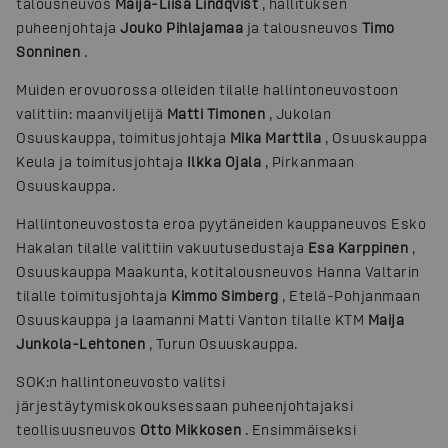
talousneuvos
Maija-Liisa Lindqvist
, hallituksen
puheenjohtaja
Jouko Pihlajamaa
ja talousneuvos
Timo
Sonninen
.
Muiden erovuorossa olleiden tilalle hallintoneuvostoon
valittiin: maanviljelijä
Matti Timonen
, Jukolan
Osuuskauppa, toimitusjohtaja
Mika Marttila
, Osuuskauppa
Keula ja toimitusjohtaja
Ilkka Ojala
, Pirkanmaan
Osuuskauppa.
Hallintoneuvostosta eroa pyytäneiden kauppaneuvos Esko
Hakalan tilalle valittiin vakuutusedustaja
Esa Karppinen
,
Osuuskauppa Maakunta, kotitalousneuvos Hanna Valtarin
tilalle toimitusjohtaja
Kimmo Simberg
, Etelä-Pohjanmaan
Osuuskauppa ja laamanni Matti Vanton tilalle KTM
Maija
Junkola-Lehtonen
, Turun Osuuskauppa.
SOK:n hallintoneuvosto valitsi
järjestäytymiskokouksessaan puheenjohtajaksi
teollisuusneuvos
Otto Mikkosen
. Ensimmäiseksi