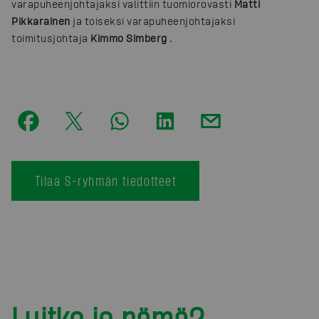
varapuheenjohtajaksi valittiin tuomiorovasti
Matti
Pikkarainen
ja toiseksi varapuheenjohtajaksi
toimitusjohtaja
Kimmo Simberg
.
Tilaa S-ryhmän tiedotteet
Luitko jo nämä?