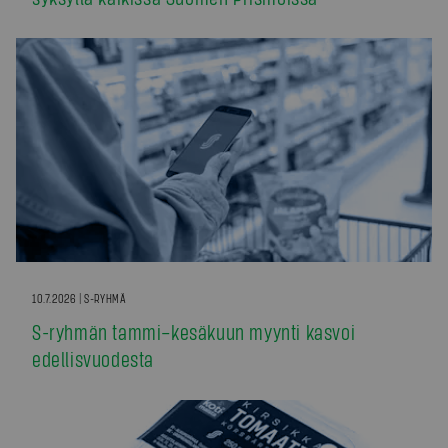
10.7.2026 | S-RYHMÄ
S-ryhmän tammi–kesäkuun myynti kasvoi
edellisvuodesta