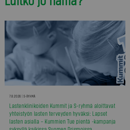
7.8.2026 | S-RYHMÄ
Lastenklinikoiden Kummit ja S-ryhmä aloittavat
yhteistyön lasten terveyden hyväksi: Lapset
lasten asialla – Kummien Tue pientä -kampanja
syksyllä kaikissa Suomen Prismoissa