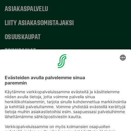
ASIAKASPALVELU
LIITY ASIAKASOMISTAJAKSI
OSUUSKAUPAT
TOIMIPAIKAT
YHTEYSTIEDOT
Sähköpostiosoitteet S-ryhmässä ovat muotoa
etunimi.sukunimi@sok.fi