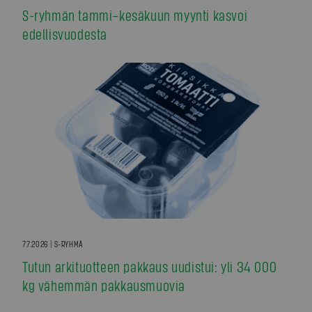
S-ryhmän tammi–kesäkuun myynti kasvoi
edellisvuodesta
7.7.2026 | S-RYHMÄ
Tutun arkituotteen pakkaus uudistui: yli 34 000
kg vähemmän pakkausmuovia