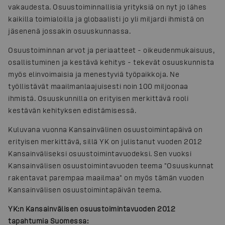
vakaudesta. Osuustoiminnallisia yrityksiä on nyt jo lähes
kaikilla toimialoilla ja globaalisti jo yli miljardi ihmistä on
jäsenenä jossakin osuuskunnassa.
Osuustoiminnan arvot ja periaatteet - oikeudenmukaisuus,
osallistuminen ja kestävä kehitys - tekevät osuuskunnista
myös elinvoimaisia ja menestyviä työpaikkoja. Ne
työllistävät maailmanlaajuisesti noin 100 miljoonaa
ihmistä. Osuuskunnilla on erityisen merkittävä rooli
kestävän kehityksen edistämisessä.
Kuluvana vuonna Kansainvälinen osuustoimintapäivä on
erityisen merkittävä, sillä YK on julistanut vuoden 2012
Kansainväliseksi osuustoimintavuodeksi. Sen vuoksi
Kansainvälisen osuustoimintavuoden teema "Osuuskunnat
rakentavat parempaa maailmaa" on myös tämän vuoden
Kansainvälisen osuustoimintapäivän teema.
YK:n Kansainvälisen osuustoimintavuoden 2012
tapahtumia Suomessa: