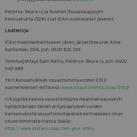
Pellervo-Seura ry ja Suomen Osuuskauppojen
Keskuskunta (SOK) ovat ICA:n suomalaiset jäsenet.
Lisätietoja:
ICA:n maailmanhallituksen jäsen, järjestöneuvos Anne
Santamäki, SOK, puh. 0500 601 391
Toimitusjohtaja Sami Karhu, Pellervo-Seura ry, puh. 0400
545 989
YK:n Kansainvälisen osuustoimintavuoden 2012
suomenkieliset nettisivut:
www.osuustoiminta.coop/2012
ICA pyytää kaikkia osuustoimijoita maailmanlaajuisesti
hyödyntämään tämän erityislaatuisen vuoden
Kansainvälistä osuustoimintapäivää kertoakseen oman
osuustoimintatarinansa täällä:
http://www.stories.coop/tell-your-story