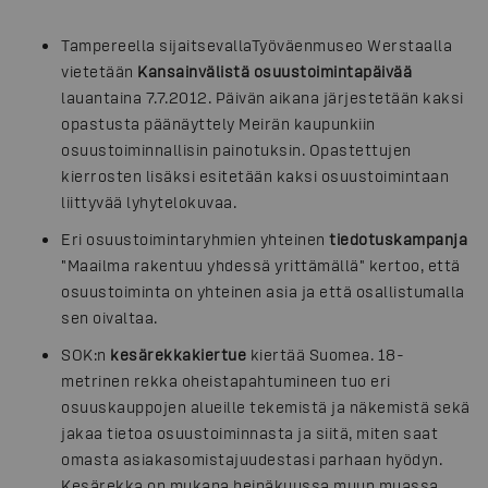
Tampereella sijaitsevallaTyöväenmuseo Werstaalla
vietetään
Kansainvälistä osuustoimintapäivää
lauantaina 7.7.2012. Päivän aikana järjestetään kaksi
opastusta päänäyttely Meirän kaupunkiin
osuustoiminnallisin painotuksin. Opastettujen
kierrosten lisäksi esitetään kaksi osuustoimintaan
liittyvää lyhytelokuvaa.
Eri osuustoimintaryhmien yhteinen
tiedotuskampanja
"Maailma rakentuu yhdessä yrittämällä" kertoo, että
osuustoiminta on yhteinen asia ja että osallistumalla
sen oivaltaa.
SOK:n
kesärekkakiertue
kiertää Suomea. 18-
metrinen rekka oheistapahtumineen tuo eri
osuuskauppojen alueille tekemistä ja näkemistä sekä
jakaa tietoa osuustoiminnasta ja siitä, miten saat
omasta asiakasomistajuudestasi parhaan hyödyn.
Kesärekka on mukana heinäkuussa muun muassa