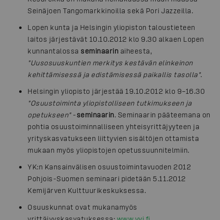
Seinäjoen Tangomarkkinoilla sekä Pori Jazzeilla.
Lopen kunta ja Helsingin yliopiston taloustieteen
laitos järjestävät 10.10.2012 klo 9.30 alkaen Lopen
kunnantalossa
seminaarin
aiheesta,
"Uusosuuskuntien merkitys kestävän elinkeinon
kehittämisessä ja edistämisessä paikallis tasolla"
.
Helsingin yliopisto järjestää 19.10.2012 klo 9–16.30
"Osuustoiminta yliopistolliseen tutkimukseen ja
opetukseen"
-
seminaarin
. Seminaarin pääteemana on
pohtia osuustoiminnalliseen yhteisyrittäjyyteen ja
yrityskasvatukseen liittyvien sisältöjen ottamista
mukaan myös yliopistojen opetussuunnitelmiin.
YK:n Kansainvälisen osuustoimintavuoden 2012
Pohjois-Suomen seminaari pidetään 5.11.2012
Kemijärven Kulttuurikeskuksessa.
Osuuskunnat ovat mukanamyös
yrittäjyyskasvatuksessa:
www.yvi.fi