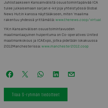
Juhlistaakseen Kansainvälistä osuustoimintapäivää ICA
tulee julkaisemaan sarjan e-kirjoja yhteistyössä Global
News Hut:in kanssa näyttääkseen, miten 'maailma
rakentuu yhdessä yrittämällä:
www.thenews.coop/virtual
YK:n Kansainvälisen osuustoimintavuoden
maailmanlaajuinen huipentuma on Co-operatives United
maailmankokous ja ICAExpo, jotka pidetään lokakuussa
2012Manchesterissa:
www.manchester2012.coop
Tilaa S-ryhmän tiedotteet