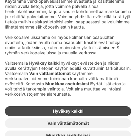
Sähköpostiosoitteet S-ryhmässä ovat muotoa
etunimi.sukunimi@sok.fi
Seuraa meitä
:
Muuta evästeasetuksia
Evästeinformaatio
S-ryhmän tietosuoja