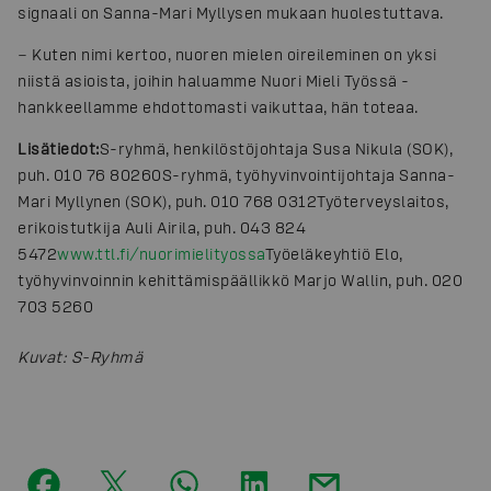
signaali on Sanna-Mari Myllysen mukaan huolestuttava.
− Kuten nimi kertoo, nuoren mielen oireileminen on yksi
niistä asioista, joihin haluamme Nuori Mieli Työssä -
hankkeellamme ehdottomasti vaikuttaa, hän toteaa.
Lisätiedot:
S-ryhmä, henkilöstöjohtaja Susa Nikula (SOK),
puh. 010 76 80260
S-ryhmä, työhyvinvointijohtaja Sanna-
Mari Myllynen (SOK), puh. 010 768 0312
Työterveyslaitos,
erikoistutkija Auli Airila, puh. 043 824
5472
www.ttl.fi/nuorimielityossa
Työeläkeyhtiö Elo,
työhyvinvoinnin kehittämispäällikkö Marjo Wallin, puh. 020
703 5260
Kuvat
:
S-Ryhmä