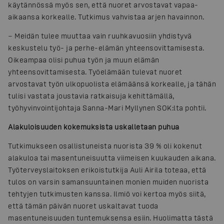
käytännössä myös sen, että nuoret arvostavat vapaa-
aikaansa korkealle. Tutkimus vahvistaa arjen havainnon.
− Meidän tulee muuttaa vain ruuhkavuosiin yhdistyvä
keskustelu työ- ja perhe-elämän yhteensovittamisesta.
Oikeampaa olisi puhua työn ja muun elämän
yhteensovittamisesta. Työelämään tulevat nuoret
arvostavat työn ulkopuolista elämäänsä korkealle, ja tähän
tulisi vastata joustavia ratkaisuja kehittämällä,
työhyvinvointijohtaja Sanna-Mari Myllynen SOK:lta pohtii.
Alakuloisuuden kokemuksista uskalletaan puhua
Tutkimukseen osallistuneista nuorista 39 % oli kokenut
alakuloa tai masentuneisuutta viimeisen kuukauden aikana.
Työterveyslaitoksen erikoistutkija Auli Airila toteaa, että
tulos on varsin samansuuntainen monien muiden nuorista
tehtyjen tutkimusten kanssa. Ilmiö voi kertoa myös siitä,
että tämän päivän nuoret uskaltavat tuoda
masentuneisuuden tuntemuksensa esiin. Huolimatta tästä