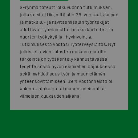
S-ryhmä toteutti alkuvuonna tutkimuksen,
jolla selvitettiin, mitä alle 25-vuotiaat kaupan
ja matkailu- ja ravitsemisalan työntekijät
odottavat työelämältä. Lisäksi kartoitettiin
nuorten työkykyä ja -hyvinvointia.
Tutkimuksesta vastasi Työterveyslaitos. Nyt
julkistettavien tulosten mukaan nuorille
tärkeintä on työskentely kannustavassa
työyhteisössä hyvän esimiehen ohjauksessa
sekä mahdollisuus työn ja muun elämän
yhteensovittamiseen. 39 % vastanneista oli
kokenut alakuloa tai masentuneisuutta
viimeisen kuukauden aikana.