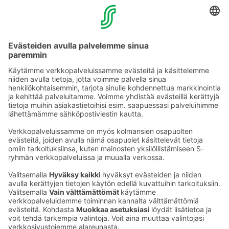
YHTEYSTIEDOT
Sähköpostiosoitteet S-ryhmässä ovat muotoa
etunimi.sukunimi@sok.fi
Seuraa meitä
: