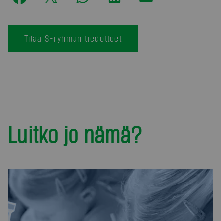
Tilaa S-ryhmän tiedotteet
Luitko jo nämä?