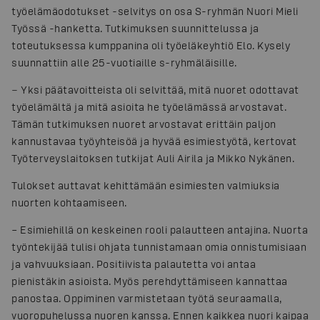
työelämäodotukset -selvitys on osa S-ryhmän Nuori Mieli
Työssä -hanketta. Tutkimuksen suunnittelussa ja
toteutuksessa kumppanina oli työeläkeyhtiö Elo. Kysely
suunnattiin alle 25-vuotiaille s-ryhmäläisille.
− Yksi päätavoitteista oli selvittää, mitä nuoret odottavat
työelämältä ja mitä asioita he työelämässä arvostavat.
Tämän tutkimuksen nuoret arvostavat erittäin paljon
kannustavaa työyhteisöä ja hyvää esimiestyötä, kertovat
Työterveyslaitoksen tutkijat Auli Airila ja Mikko Nykänen.
Tulokset auttavat kehittämään esimiesten valmiuksia
nuorten kohtaamiseen.
– Esimiehillä on keskeinen rooli palautteen antajina. Nuorta
työntekijää tulisi ohjata tunnistamaan omia onnistumisiaan
ja vahvuuksiaan. Positiivista palautetta voi antaa
pienistäkin asioista. Myös perehdyttämiseen kannattaa
panostaa. Oppiminen varmistetaan työtä seuraamalla,
vuoropuhelussa nuoren kanssa. Ennen kaikkea nuori kaipaa