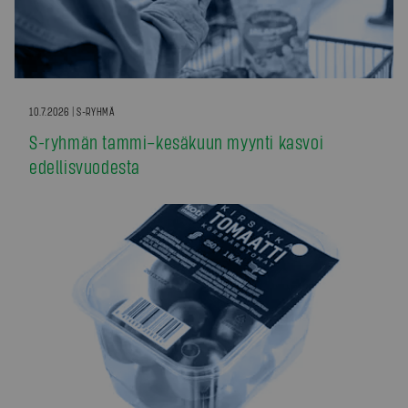
10.7.2026 | S-RYHMÄ
S-ryhmän tammi–kesäkuun myynti kasvoi
edellisvuodesta