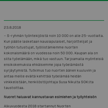
23.8.2018
− S-ryhmän työntekijöistä noin 10 000 on alle 25-vuotiaita.
Kun päälle lasketaan kausiapulaiset, harjoittelijat ja
työhön tutustujat, työllistämiemme nuorten
kokonaismäärä on vuodessa noin 50 000. Kaupan ala on
silta työelämään, mikä tuo vastuun. Tarjoamalla myönteisiä
ensikokemuksia ehkäisemme jopa työelämästä
syrjäytymistä. Tutkimus tuo nuorten äänen kuuluviin ja
antaa meille eväitä kehittää työelämää heidän
vinkkelistään, henkilöstöjohtaja Susa Nikulta SOK:lta
taustoittaa.
Nuoret haluavat kannustavan esimiehen ja työyhteisön
Alkuvuodesta 2018 startannut Nuorten