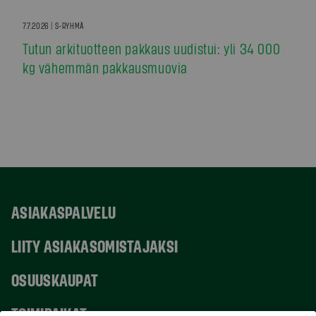
7.7.2026 | S-RYHMÄ
Tutun arkituotteen pakkaus uudistui: yli 34 000
kg vähemmän pakkausmuovia
ASIAKASPALVELU
LIITY ASIAKASOMISTAJAKSI
OSUUSKAUPAT
TOIMIPAIKAT