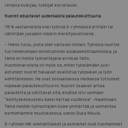
rinnalla kulkijaa, tutkijat korostavat.
Nuoret edustavat uudenlaista palautekulttuuria
78 % vastanneista koki työnsä S-ryhmässä erittäin tai
vähintään jossakin määrin merkityksellisenä.
− Hieno tulos, josta olen valtavan iloinen. Työniloa nuorille
tuo nimenomaan onnistuminen asiakaskohtaamisissa, ja
tämä on meille työnantajana arvokas tieto.
Huomionarvoista on myös se, miten työelämään juuri
astuneet nuoret haluavat osallistua työpaikan ja työn
kehittämiseen. He ovat sosiaalisessa mediassa tottuneet
nopeaan palautekulttuuriin. Nuoret osaavat antaa
palautetta ja odottavat sitä, eivätkä istu vanhaan
"kehityskeskustelu kaksi kertaa vuodessa" -maailmaan.
Tämä meidän työnantajien tulee ymmärtää ja valmentaa
esimiehiämme muutoksessa, sanoo Susa Nikula.
S-ryhmän HR-ammattilaiset ja esimiehet ovat huomanneet