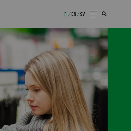
FI
EN
SV
/
/