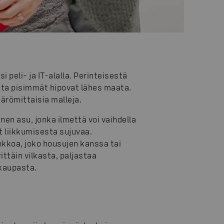
peli- ja IT-alalla. Perinteisestä
ista pisimmät hipovat lähes maata.
ärömittaisia malleja.
nen asu, jonka ilmettä voi vaihdella
t liikkumisesta sujuvaa.
ekkoa, joko housujen kanssa tai
ittäin vilkasta, paljastaa
kaupasta.