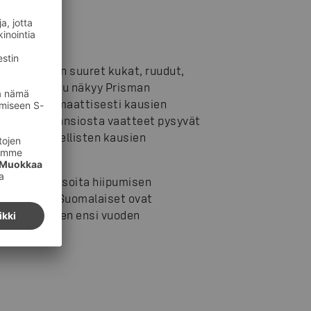
osit, kuten suuret kukat, ruudut,
hion -ajattelu näkyy Prisman
 vaihdu dramaattisesti kausien
en kuosien ansiosta vaatteet pysyvät
levien ja edellisten kausien
io, joka ei osoita hiipumisen
 jäädäkseen. Suomalaiset ovat
tkuu edelleen ensi vuoden