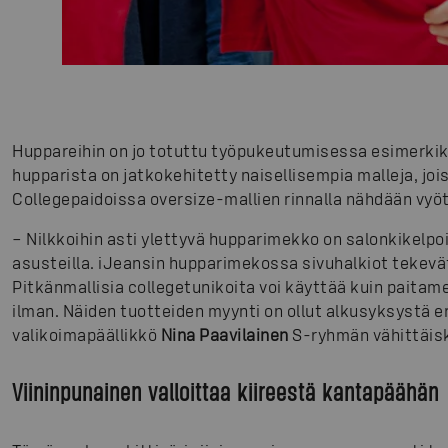
Huppareihin on jo totuttu työpukeutumisessa esimerkiksi 
hupparista on jatkokehitetty naisellisempia malleja, jo
Collegepaidoissa oversize-mallien rinnalla nähdään vyöt
– Nilkkoihin asti ylettyvä hupparimekko on salonkikelpoi
asusteilla. iJeansin hupparimekossa sivuhalkiot tekevä
Pitkänmallisia collegetunikoita voi käyttää kuin paitam
ilman. Näiden tuotteiden myynti on ollut alkusyksystä er
valikoimapäällikkö
Nina Paavilainen
S-ryhmän vähittäis
Viininpunainen valloittaa kiireestä kantapäähän