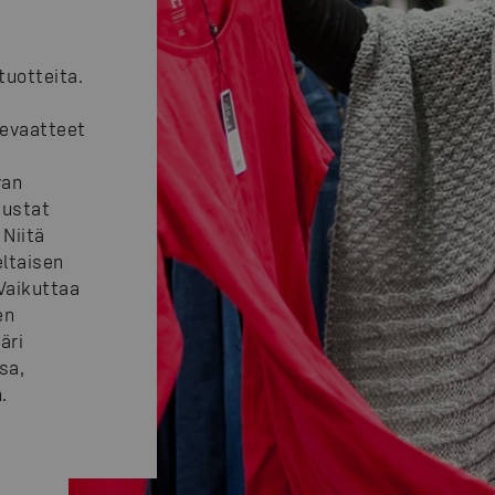
t
tuotteita.
gevaatteet
van
mustat
 Niitä
eltaisen
 Vaikuttaa
en
äri
sa,
.