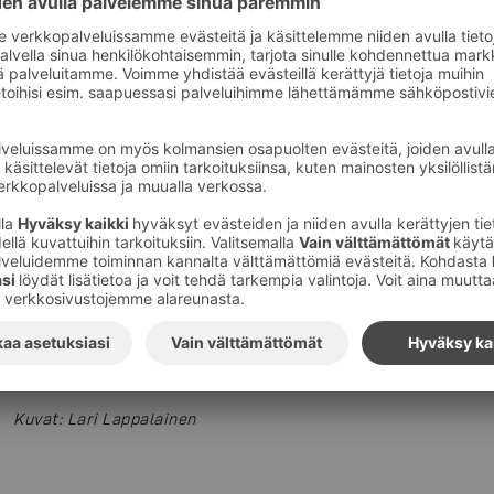
Keltaisen suosio ei osoita hiipumisen merkkejä
Naisten pukeutumisessa pinnalla jatkavat voimakkaat ku
raidat ja itämainen pisaranmuotoinen paisley. Slow Fas
vaatevalikoimissa muun muassa siinä, että kuosit eivät
vaihtuessa. Rotaatio hidastuu. Samanhenkisinä jatkuvi
pidempään ajankohtaisina, ja niitä on helppo yhdistää tu
vaatteisiin.
– Yllättävää on ollut keltaisen värin pitkäkestoinen suos
merkkejä. Vaikuttaa siltä, että keltainen väri on tullut
ottaneet voimavärin omakseen. Keltaisen voittokulku ja
mallistoissa, Nina Paavilainen lisää.
Kuvat
:
Lari Lappalainen