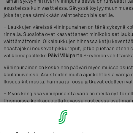
Tämän syksyn hittiväri viininpunaisessa on runsaasti tar
asusteissa kuin vaatteissa. Sävyssä löytyy muun muass
joka tarjoaa särmikkään vaihtoehdon bleiserille.
– Laukkujen väreissä viininpunainen on tänä syksynä ko
rinnalla. Suosiota ovat kasvattaneet minikokoiset laukut
välttämättömin. Olkalaukkujen hihnassa ketju keventä
haastajaksi nousevat pikkureput, jotka puetaan eteen c
valikoimapäällikkö
Päivi Väkiparta
S-ryhmän vähittäisk
Viininpunainen on keskeinen pääväri myös muissa asuste
kaulahuiveissa. Asusteiden muita ajankohtaisia värejä 
Ikisuosikit musta, harmaa ja roosa jatkavat edelleen va
– Myös kengissä viininpunaista väriä on meillä nyt tarj
Prismoissa kenkäpuolella kovassa nosteessa ovat maihar
monet yhdistävät mekkoihin ja tunikoihin. Nousussa o
muistuttavat nilkkurit ja vaelluskengistä inspiraationsa
valikoimiin lisää syksymmällä, kertoo valikoimapäällikk
vähittäiskaupasta.