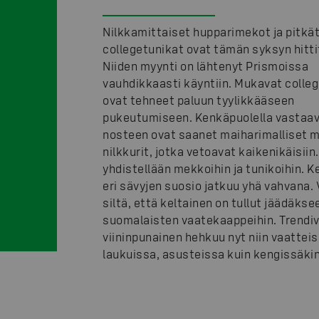
Nilkkamittaiset hupparimekot ja pitkä
collegetunikat ovat tämän syksyn hitti
Niiden myynti on lähtenyt Prismoissa
vauhdikkaasti käyntiin. Mukavat colle
ovat tehneet paluun tyylikkääseen
pukeutumiseen. Kenkäpuolella vastaa
nosteen ovat saanet maiharimalliset 
nilkkurit, jotka vetoavat kaikenikäisiin.
yhdistellään mekkoihin ja tunikoihin. K
eri sävyjen suosio jatkuu yhä vahvana.
siltä, että keltainen on tullut jäädäkse
suomalaisten vaatekaappeihin. Trendiv
viininpunainen hehkuu nyt niin vaatteis
laukuissa, asusteissa kuin kengissäkin