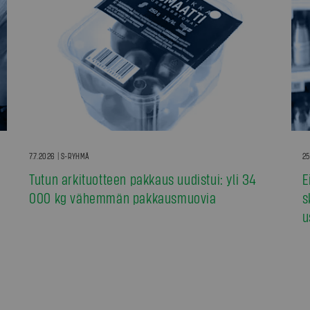
7.7.2026 | S-RYHMÄ
25
Tutun arkituotteen pakkaus uudistui: yli 34
E
000 kg vähemmän pakkausmuovia
s
u