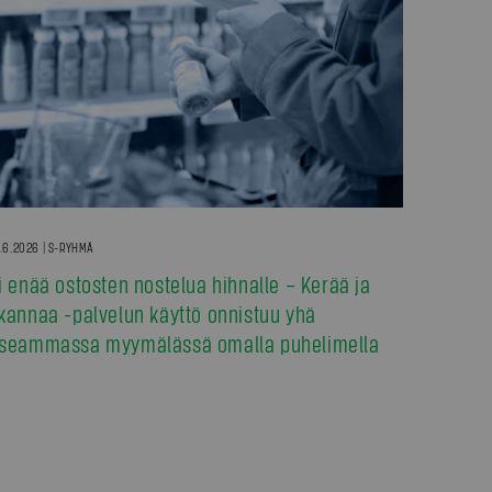
.6.2026 | S-RYHMÄ
i enää ostosten nostelua hihnalle – Kerää ja
kannaa -palvelun käyttö onnistuu yhä
seammassa myymälässä omalla puhelimella