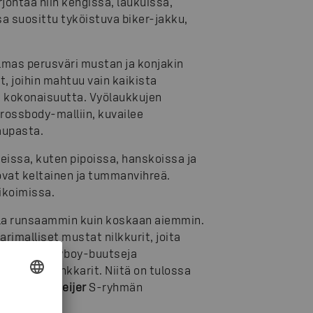
jontaa niin kengissä, laukuissa,
a suosittu tyköistuva biker-jakku,
lmas perusväri mustan ja konjakin
, joihin mahtuu vain kaikista
ä kokonaisuutta. Vyölaukkujen
rossbody-malliin, kuvailee
aupasta.
issa, kuten pipoissa, hanskoissa ja
ovat keltainen ja tummanvihreä.
likoimissa.
olla runsaammin kuin koskaan aiemmin.
imalliset mustat nilkkurit, joita
vat myös cowboy-buutseja
 saaneet lenkkarit. Niitä on tulossa
ö
Susanna Geijer
S-ryhmän