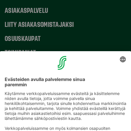
ASIAKASPALVELU
LIITY ASIAKASOMISTAJAKSI
OSUUSKAUPAT
TOIMIPAIKAT
YHTEYSTIEDOT
Sähköpostiosoitteet S-ryhmässä ovat muotoa
etunimi.sukunimi@sok.fi