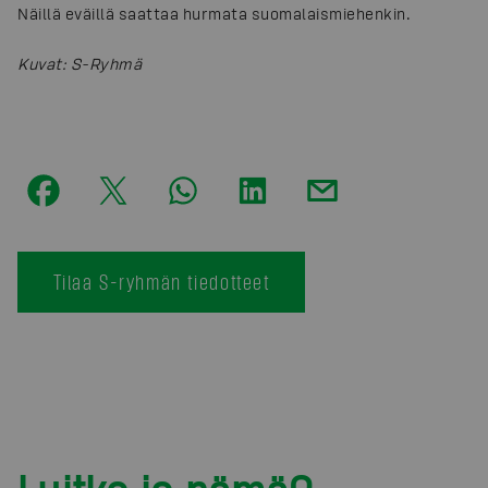
Näillä eväillä saattaa hurmata suomalaismiehenkin.
Kuvat
:
S-Ryhmä
Tilaa S-ryhmän tiedotteet