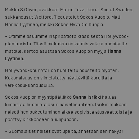
Mekko S.Oliver, avokkaat Marco Tozzi, korut Snö of Sweden,
sukkahousut Wolford. Tiedustelut Sokos Kuopio. Malli
Hanna Lyytinen, meikki Sokos HyväOlo Kuopio.
– Otimme asuumme inspiraatiota klassisesta Hollywood-
glamourista. Tässä mekossa on valmis vaikka punaiselle
matolle, kertoo asustaan Sokos Kuopion myyjä
Hanna
Lyytinen
.
Hollywood-kaunotar on huoliteltu asusteita myöten.
Kokonaisuus on viimeistelty näyttävillä koruilla ja
verkkosukkahousuilla.
Sokos Kuopion myyntipäällikkö
Sanna Isrikk
i haluaa
kiinnittää huomiota asun naisellisuuteen. Isrikin mukaan
naisellinen pukeutuminen alkaa sopivista alusvaatteista ja
päättyy kirkkaaseen huulipunaan.
– Suomalaiset naiset ovat upeita, annetaan sen näkyä!