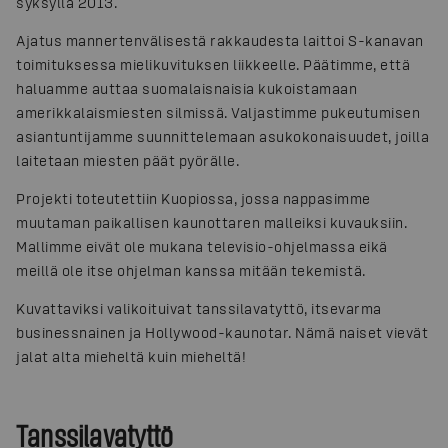
syksyllä 2013.
Ajatus mannertenvälisestä rakkaudesta laittoi S-kanavan
toimituksessa mielikuvituksen liikkeelle. Päätimme, että
haluamme auttaa suomalaisnaisia kukoistamaan
amerikkalaismiesten silmissä. Valjastimme pukeutumisen
asiantuntijamme suunnittelemaan asukokonaisuudet, joilla
laitetaan miesten päät pyörälle.
Projekti toteutettiin Kuopiossa, jossa nappasimme
muutaman paikallisen kaunottaren malleiksi kuvauksiin.
Mallimme eivät ole mukana televisio-ohjelmassa eikä
meillä ole itse ohjelman kanssa mitään tekemistä.
Kuvattaviksi valikoituivat tanssilavatyttö, itsevarma
businessnainen ja Hollywood-kaunotar. Nämä naiset vievät
jalat alta mieheltä kuin mieheltä!
Tanssilavatyttö