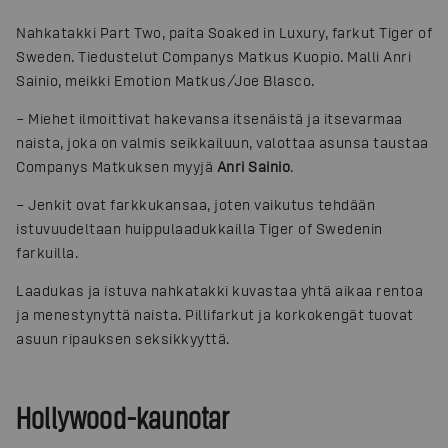
Nahkatakki Part Two, paita Soaked in Luxury, farkut Tiger of
Sweden. Tiedustelut Companys Matkus Kuopio. Malli Anri
Sainio, meikki Emotion Matkus/Joe Blasco.
– Miehet ilmoittivat hakevansa itsenäistä ja itsevarmaa
naista, joka on valmis seikkailuun, valottaa asunsa taustaa
Companys Matkuksen myyjä
Anri Sainio
.
– Jenkit ovat farkkukansaa, joten vaikutus tehdään
istuvuudeltaan huippulaadukkailla Tiger of Swedenin
farkuilla.
Laadukas ja istuva nahkatakki kuvastaa yhtä aikaa rentoa
ja menestynyttä naista. Pillifarkut ja korkokengät tuovat
asuun ripauksen seksikkyyttä.
Hollywood-kaunotar