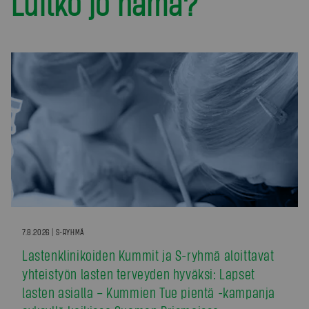
Luitko jo nämä?
7.8.2026 | S-RYHMÄ
Lastenklinikoiden Kummit ja S-ryhmä aloittavat
yhteistyön lasten terveyden hyväksi: Lapset
lasten asialla – Kummien Tue pientä -kampanja