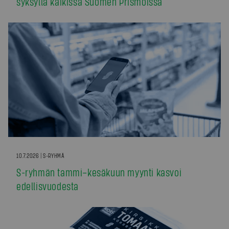
syksyllä kaikissa Suomen Prismoissa
10.7.2026 | S-RYHMÄ
S-ryhmän tammi–kesäkuun myynti kasvoi
edellisvuodesta