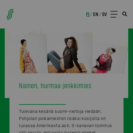
FI
EN
SV
/
/
Nainen, hurmaa jenkkimies
Tulevana kesänä suomi-neitoja viedään.
Pohjolan poikamiesten lisäksi kosijoita on
luvassa Amerikasta asti. S-kanavan toimitus
otti selvää, millaisilla tyyleillä miehet