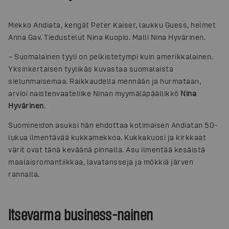
Mekko Andiata, kengät Peter Kaiser, laukku Guess, helmet
Anna Gav. Tiedustelut Nina Kuopio. Malli Nina Hyvärinen.
– Suomalainen tyyli on pelkistetympi kuin amerikkalainen.
Yksinkertaisen tyylikäs kuvastaa suomalaista
sielunmaisemaa. Raikkaudella mennään ja hurmataan,
arvioi naistenvaateliike Ninan myymäläpäällikkö
Nina
Hyvärinen
.
Suomineidon asuksi hän ehdottaa kotimaisen Andiatan 50-
lukua ilmentävää kukkamekkoa. Kukkakuosi ja kirkkaat
värit ovat tänä keväänä pinnalla. Asu ilmentää kesäistä
maalaisromantiikkaa, lavatansseja ja mökkiä järven
rannalla.
Itsevarma business-nainen