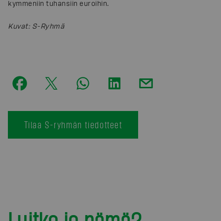
kymmeniin tuhansiin euroihin.
Kuvat
:
S-Ryhmä
Tilaa S-ryhmän tiedotteet
Luitko jo nämä?