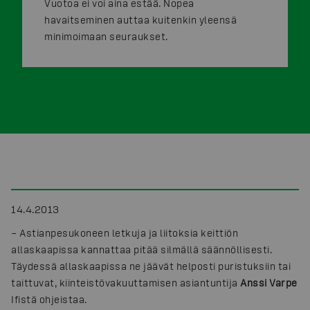
Vuotoa ei voi aina estää. Nopea
havaitseminen auttaa kuitenkin yleensä
minimoimaan seuraukset.
14.4.2013
– Astianpesukoneen letkuja ja liitoksia keittiön
allaskaapissa kannattaa pitää silmällä säännöllisesti.
Täydessä allaskaapissa ne jäävät helposti puristuksiin tai
taittuvat, kiinteistövakuuttamisen asiantuntija
Anssi Varpe
Ifistä ohjeistaa.