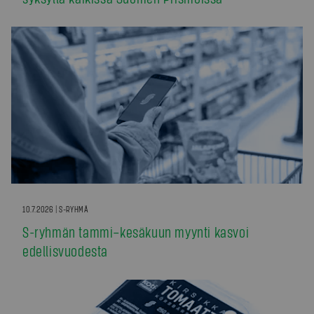
10.7.2026 | S-RYHMÄ
S-ryhmän tammi–kesäkuun myynti kasvoi
edellisvuodesta