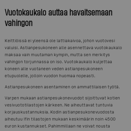
Vuotokaukalo auttaa havaitsemaan
vahingon
Keittiöissä ei yleensä ole lattiakaivoa, johon vuotovesi
valuisi. Astianpesukoneen alle asennettava vuotokaukalo
maksaa vain muutaman kympin, mutta sen merkitys
vahingon torjunnassa on iso. Vuotokaukalo kuljettaa
koneen alle vuotaneen veden astianpesukoneen
etupuolelle, jolloin vuodon huomaa nopeasti.
Astianpesukoneen asentaminen on ammattilaisen työtä.
Varpen mukaan astianpesukonevuodot sijoittuvat kotien
vesivuototilastojen kärkeen. Ne aiheuttavat tuntuvia
korjauskustannuksia. Kodin astianpesukonevuodosta
aiheutuu Ifin tilastojen mukaan keskimäärin noin 4500
euron kustannukset. Pahimmillaan ne voivat nousta