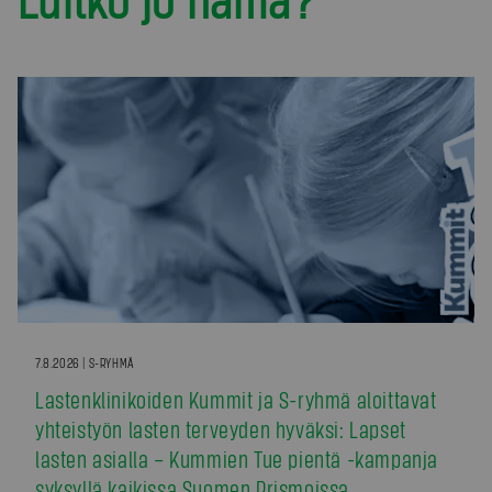
7.8.2026 | S-RYHMÄ
Lastenklinikoiden Kummit ja S-ryhmä aloittavat
yhteistyön lasten terveyden hyväksi: Lapset
lasten asialla – Kummien Tue pientä -kampanja
syksyllä kaikissa Suomen Prismoissa