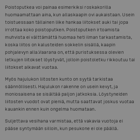
Poistoputkea voi painaa esimerkiksi roskakorilla
huomaamattaan aina, kun allaskaapin ovi aukaistaan. Usein
toistuessaan tällainen liike hankaa liitokset auki tai jopa
irrottaa koko poistoputken. Poistoputken irtoamista
muhvista ei välttämättä huomaa heti ilman tarkastamista,
koska liitos on kalusteiden sokkelin sisällä, kaapin
pohjalevyn alla.
Vaarana on, että puristuksessa olevien
letkujen liitokset löystyvät, jolloin poistoletku rikkoutuu tai
liitokset alkavat vuotaa.
Myös hajulukon liitosten kunto on syytä tarkistaa
säännöllisesti. Hajulukon rakenne on usein kevyt, ja
moniosaisena se sisältää paljon jatkoksia. Löystyneiden
liitosten vuodot ovat pieniä, mutta saattavat joskus vuotaa
kauankin ennen kuin ongelma huomataan.
Suljettava vesihana varmistaa, että vakavia vuotoja ei
pääse syntymään silloin, kun pesukone ei ole päällä.