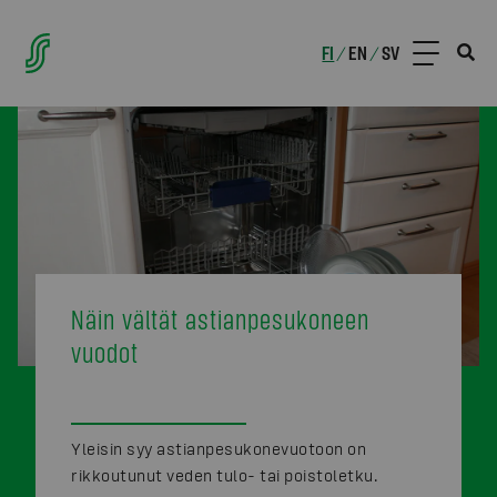
FI
EN
SV
/
/
Näin vältät astianpesukoneen
vuodot
Yleisin syy astianpesukonevuotoon on
rikkoutunut veden tulo- tai poistoletku.