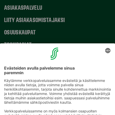
ASIAKASPALVELU
LIITY ASIAKASOMISTAJAKSI
OSUUSKAUPAT
TOIMIPAIKAT
YHTEYSTIEDOT
Sähköpostiosoitteet S-ryhmässä ovat muotoa
etunimi.sukunimi@sok.fi