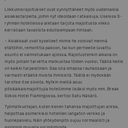
Liikkumisrajoitukset ovat synnyttäneet myös uudenlaisia
asiakastarpeita, joihin nyt ideoidaan ratkaisuja. Useissa S-
ryhmän hotelleissa aletaan tarjota majoitusta viikko
kerrallaan tavallista edullisempaan hintaan.
– Asiakkaat ovat kyselleet minne he voisivat mennä
etätöihin, remonttia pakoon, tai kun perheelle luvattu
asunto ei valmistukaan ajoissa. Rajoitustenkin aikana on
myös joillain tarvetta matkustaa töiden vuoksi. Täällä heille
on kaikki tarpeellinen. Saa olla omassa rauhassaan ja
varmasti etäällä muista ihmisistä. Täällä ei myöskään
tarvitse itse siivota. Nytkin meillä asuu
pitkäaikaismajoittujia hotellimme lisäksi myös mm. Break
Sokos Hotel Flamingossa, kertoo Satu Näsärö.
Työmatkustajan, kuten kenen tahansa majoittujan arkea,
helpottaa esimerkiksi hotellien langaton verkko ja
huonepalvelu. Näin yhteydenpito sujuu normaalisti ja
asioinnin muualla voi minimoida.