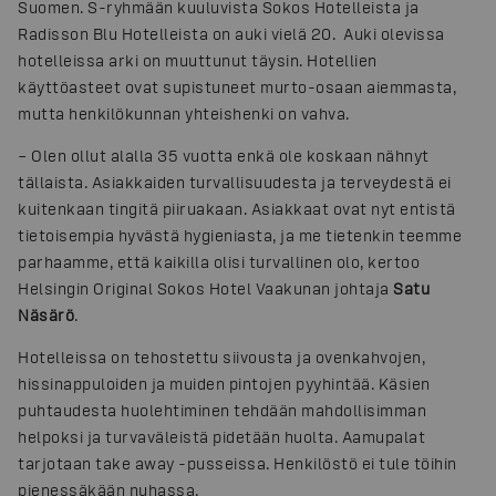
Suomen. S-ryhmään kuuluvista Sokos Hotelleista ja
Radisson Blu Hotelleista on auki vielä 20. Auki olevissa
hotelleissa arki on muuttunut täysin. Hotellien
käyttöasteet ovat supistuneet murto-osaan aiemmasta,
mutta henkilökunnan yhteishenki on vahva.
– Olen ollut alalla 35 vuotta enkä ole koskaan nähnyt
tällaista. Asiakkaiden turvallisuudesta ja terveydestä ei
kuitenkaan tingitä piiruakaan. Asiakkaat ovat nyt entistä
tietoisempia hyvästä hygieniasta, ja me tietenkin teemme
parhaamme, että kaikilla olisi turvallinen olo, kertoo
Helsingin Original Sokos Hotel Vaakunan johtaja
Satu
Näsärö
.
Hotelleissa on tehostettu siivousta ja ovenkahvojen,
hissinappuloiden ja muiden pintojen pyyhintää. Käsien
puhtaudesta huolehtiminen tehdään mahdollisimman
helpoksi ja turvaväleistä pidetään huolta. Aamupalat
tarjotaan take away -pusseissa. Henkilöstö ei tule töihin
pienessäkään nuhassa.