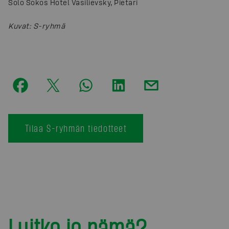
Solo Sokos Hotel Vasilievsky, Pietari
Kuvat
:
S-ryhmä
Tilaa S-ryhmän tiedotteet
Luitko jo nämä?