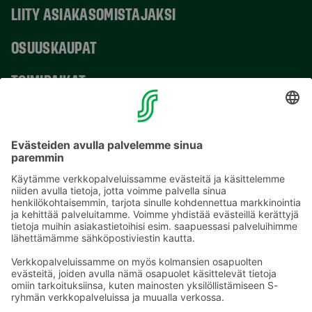
LIITY ASIAKASOMISTAJAKSI
OSUUSKAUPAT
TOIMIPAIKAT
YHTEYSTIEDOT
Sähköpostiosoitteet S-ryhmässä ovat muotoa
etunimi.sukunimi@sok.fi
Seuraa meitä
: