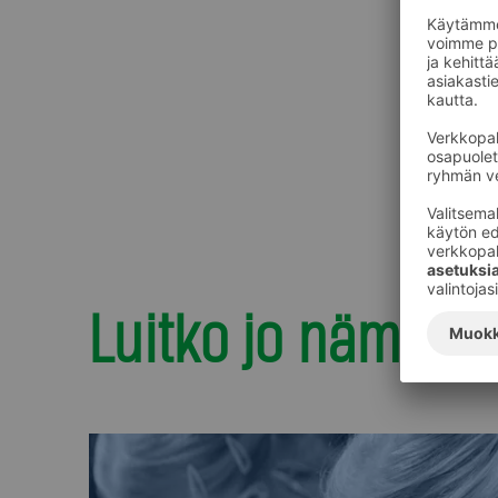
Luitko jo nämä?