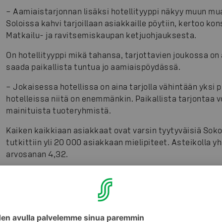
– Aamiaistarjonnan lisäksi hotellityyppi näkyy muun mu
Soloissa kahvi tarjoillaan asiakkaille pöytiin, kertoo ko
Matkailu- ja ravitsemiskaupan ketjuohjauksesta.
On hotellityyppi mikä tahansa, tarjottavien joukossa on 
saada paikallista tuntua jo aamiaispöydässä.
– Jokaisessa hotellissa on aina tarjolla vähintään yksi p
hotelleissa niitä on enemmänkin. Paikallista tarjontaa v
mainituista tuoteryhmistä.
Kaiken kaikkiaan asiakkaat ovat varsin tyytyväisiä Sok
tutkittiin yli 20 000 asiakkaan mielipiteet. Asteikolla y
arvosanan 4,32.
Kuvat
:
S-Ryhmä