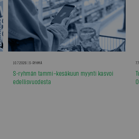
10.7.2026 | S-RYHMÄ
7.
S-ryhmän tammi–kesäkuun myynti kasvoi
T
edellisvuodesta
0