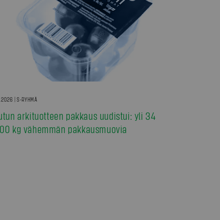
7.2026 | S-RYHMÄ
utun arkituotteen pakkaus uudistui: yli 34
00 kg vähemmän pakkausmuovia