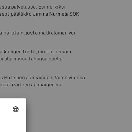
assa palvelussa. Esimerkiksi
nseptipäällikkö
Janina Nurmela
SOK
aina jotain, josta matkalainen voi
aikallinen tuote, mutta joissain
oi olla missä tahansa edellä
os Hotellien aamiaiseen. Viime vuonna
hdestä viiteen aamiainen sai