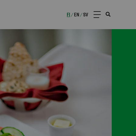
FI
EN
SV
/
/