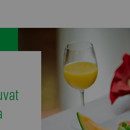
uvat
a