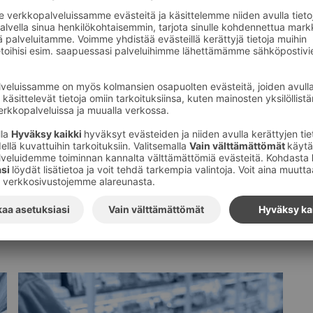
Tilaa S-ryhmän tiedotteet