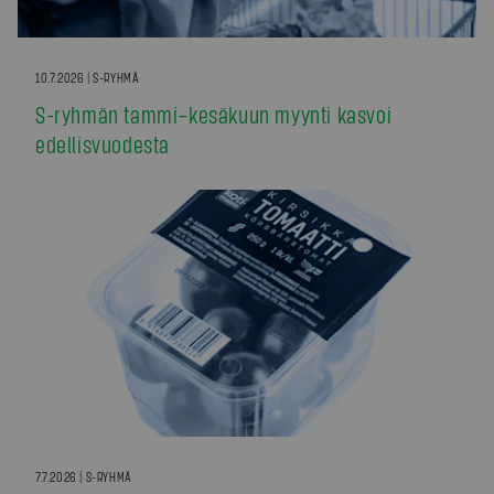
10.7.2026 | S-RYHMÄ
S-ryhmän tammi–kesäkuun myynti kasvoi
edellisvuodesta
7.7.2026 | S-RYHMÄ