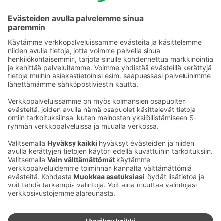
Sähköpostiosoitteet S-ryhmässä ovat muotoa
etunimi.sukunimi@sok.fi
Seuraa meitä
:
Muuta evästeasetuksia