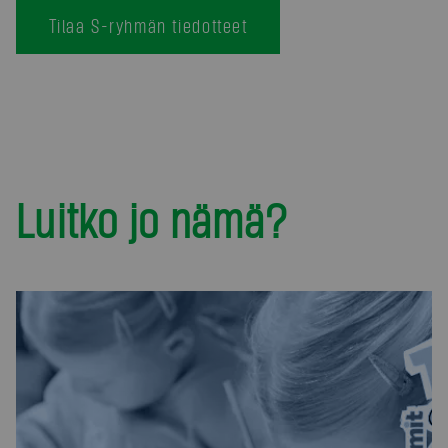
Tilaa S-ryhmän tiedotteet
Luitko jo nämä?