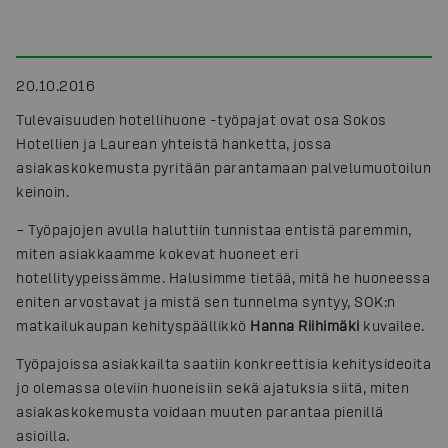
20.10.2016
Tulevaisuuden hotellihuone -työpajat ovat osa Sokos
Hotellien ja Laurean yhteistä hanketta, jossa
asiakaskokemusta pyritään parantamaan palvelumuotoilun
keinoin.
– Työpajojen avulla haluttiin tunnistaa entistä paremmin,
miten asiakkaamme kokevat huoneet eri
hotellityypeissämme. Halusimme tietää, mitä he huoneessa
eniten arvostavat ja mistä sen tunnelma syntyy, SOK:n
matkailukaupan kehityspäällikkö
Hanna Riihimäki
kuvailee.
Työpajoissa asiakkailta saatiin konkreettisia kehitysideoita
jo olemassa oleviin huoneisiin sekä ajatuksia siitä, miten
asiakaskokemusta voidaan muuten parantaa pienillä
asioilla.