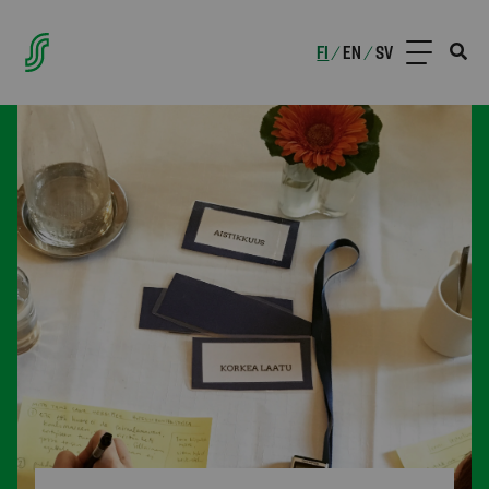
FI
EN
SV
/
/