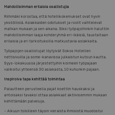
Mahdollisimman erilaisia osallistujia
Riihimäki korostaa, että hotellikokemukset ovat hyvin
yksilöllisiä. Asiakkaiden odotukset ja roolit vaihtelevat
matkan mukaan ja sen aikana. Siksi työpajoihinkin haluttiin
mahdollisimman laaja kohderyhmä eri-ikäisiä, taustaltaan
erilaisia ja eri tarkoituksilla matkustavia asiakkaita.
Työpajojen osallistujat löytyivät Sokos Hotellien
nettisivuilla ja some-kanavissa julkaistun kutsun kautta.
Syys-lokakuussa järjestettyihin kolmeen työpajaan
valikoitui yhteensä 30 asiakasta, 10 kuhunkin pajaan.
Inspiroiva tapa kehittää toimintaa
Palautteen perusteella pajat koettiin hauskaksi ja
antoisaksi tavaksi ottaa asiakkaat aktiivisemmin mukaan
kehittämään palveluja.
– Alkuun toisilleen täysin vieraista ihmisistä muodostui