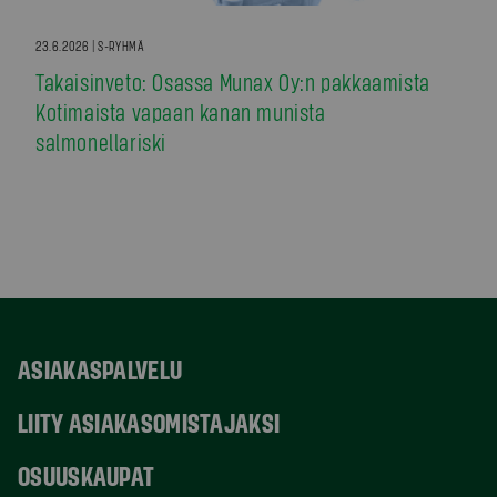
23.6.2026 | S-RYHMÄ
Takaisinveto: Osassa Munax Oy:n pakkaamista
Kotimaista vapaan kanan munista
salmonellariski
ASIAKASPALVELU
LIITY ASIAKASOMISTAJAKSI
OSUUSKAUPAT