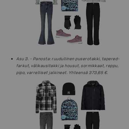
Asu 3. - Panosta: ruudullinen puserotakki, tapered-
farkut, välikausitakki ja housut, sormikkaat, reppu,
pipo, varrelliset jalkineet. Yhteensä 373,65 €.