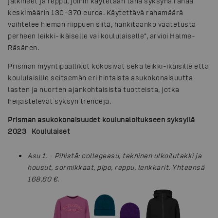
jalkineet ja reppu, joihin käytetään tänä syksynä rahaa
keskimäärin 130–370 euroa. Käytettävä rahamäärä
vaihtelee hieman riippuen siitä, hankitaanko vaatetusta
perheen leikki-ikäiselle vai koululaiselle”, arvioi Halme-
Räsänen.
Prisman myyntipäälliköt kokosivat sekä leikki-ikäisille että
koululaisille seitsemän eri hintaista asukokonaisuutta
lasten ja nuorten ajankohtaisista tuotteista, jotka
heijastelevat syksyn trendejä.
Prisman asukokonaisuudet koulunaloitukseen syksyllä
2023
Koululaiset
Asu 1. - Pihistä: collegeasu, tekninen ulkoilutakki ja
housut, sormikkaat, pipo, reppu, lenkkarit. Yhteensä
168,60 €.