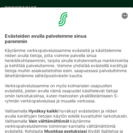
TOIMIPAIKAT
YHTEYSTIEDOT
Sähköpostiosoitteet S-ryhmässä ovat muotoa
etunimi.sukunimi@sok.fi
Seuraa meitä
: