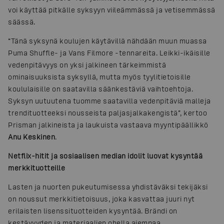
voi käyttää pitkälle syksyyn viileämmässä ja vetisemmässä
säässä.
“Tänä syksynä koulujen käytävillä nähdään muun muassa
Puma Shuffle- ja Vans Filmore -tennareita. Leikki-ikäisille
vedenpitävyys on yksi jalkineen tärkeimmistä
ominaisuuksista syksyllä, mutta myös tyylitietoisille
koululaisille on saatavilla säänkestäviä vaihtoehtoja.
Syksyn uutuutena tuomme saatavilla vedenpitäviä malleja
trendituotteeksi nousseista paljasjalkakengistä”, kertoo
Prisman jalkineista ja laukuista vastaava myyntipäällikkö
Anu Keskinen
.
Netflix-hitit ja sosiaalisen median idolit luovat kysyntää
merkkituotteille
Lasten ja nuorten pukeutumisessa yhdistäväksi tekijäksi
on noussut merkkitietoisuus, joka kasvattaa juuri nyt
erilaisten lisenssituotteiden kysyntää. Brändi on
kestävyyden ja materiaalien ohella aiempaa