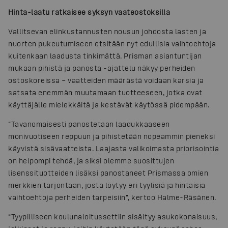
Hinta-laatu ratkaisee syksyn vaateostoksilla
Vallitsevan elinkustannusten nousun johdosta lasten ja
nuorten pukeutumiseen etsitään nyt edullisia vaihtoehtoja
kuitenkaan laadusta tinkimättä. Prisman asiantuntijan
mukaan pihistä ja panosta -ajattelu näkyy perheiden
ostoskoreissa – vaatteiden määrästä voidaan karsia ja
satsata enemmän muutamaan tuotteeseen, jotka ovat
käyttäjälle mielekkäitä ja kestävät käytössä pidempään.
“Tavanomaisesti panostetaan laadukkaaseen
monivuotiseen reppuun ja pihistetään nopeammin pieneksi
käyvistä sisävaatteista. Laajasta valikoimasta priorisointia
on helpompi tehdä, ja siksi olemme suosittujen
lisenssituotteiden lisäksi panostaneet Prismassa omien
merkkien tarjontaan, josta löytyy eri tyylisiä ja hintaisia
vaihtoehtoja perheiden tarpeisiin”, kertoo Halme-Räsänen.
“Tyypilliseen koulunaloitussettiin sisältyy asukokonaisuus,