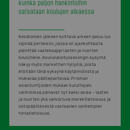
kuinka paljon hankintoihin
satsataan koulujen alkaessa
Kesälomien jälkeen koittava arkeen paluu luo
vipinää perheisiin, joissa on ajankohtaista
päivittää vaatekaappi lasten ja nuorten
koulutielle. Koulunaloitussesongin kysyntä
näkyy myös markettien hyllyillä, joista
etsitään tänä syksynä käytännöllistä ja
mukavaa päällepantavaa. Prisman
asiantuntijoiden mukaan kuluttajien
valinnoissa painavat nyt kaksi asiaa – lasten
ja nuorten yhä vahvistuva merkkitietoisuus ja
ostopäätöksestä vastaavien vanhempien
hintatietoisuus.