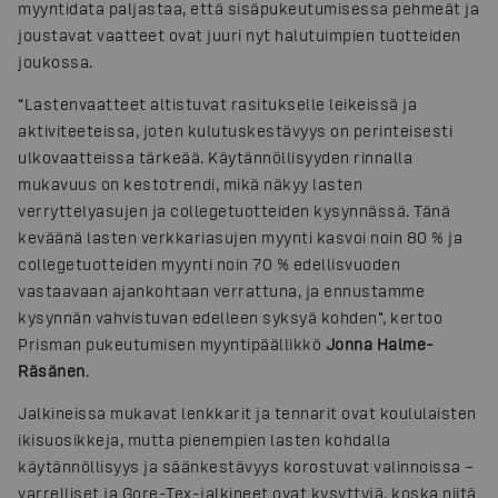
myyntidata paljastaa, että sisäpukeutumisessa pehmeät ja
joustavat vaatteet ovat juuri nyt halutuimpien tuotteiden
joukossa.
“Lastenvaatteet altistuvat rasitukselle leikeissä ja
aktiviteeteissa, joten kulutuskestävyys on perinteisesti
ulkovaatteissa tärkeää. Käytännöllisyyden rinnalla
mukavuus on kestotrendi, mikä näkyy lasten
verryttelyasujen ja collegetuotteiden kysynnässä. Tänä
keväänä lasten verkkariasujen myynti kasvoi noin 80 % ja
collegetuotteiden myynti noin 70 % edellisvuoden
vastaavaan ajankohtaan verrattuna, ja ennustamme
kysynnän vahvistuvan edelleen syksyä kohden”, kertoo
Prisman pukeutumisen myyntipäällikkö
Jonna Halme-
Räsänen
.
Jalkineissa mukavat lenkkarit ja tennarit ovat koululaisten
ikisuosikkeja, mutta pienempien lasten kohdalla
käytännöllisyys ja säänkestävyys korostuvat valinnoissa –
varrelliset ja Gore-Tex-jalkineet ovat kysyttyjä, koska niitä