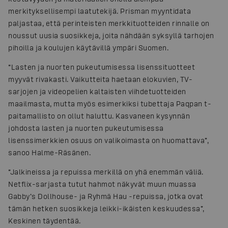
merkityksellisempi laatutekijä. Prisman myyntidata
paljastaa, että perinteisten merkkituotteiden rinnalle on
noussut uusia suosikkeja, joita nähdään syksyllä tarhojen
pihoilla ja koulujen käytävillä ympäri Suomen.
“Lasten ja nuorten pukeutumisessa lisenssituotteet
myyvät rivakasti. Vaikutteita haetaan elokuvien, TV-
sarjojen ja videopelien kaltaisten viihdetuotteiden
maailmasta, mutta myös esimerkiksi tubettaja Paqpan t-
paitamallisto on ollut haluttu. Kasvaneen kysynnän
johdosta lasten ja nuorten pukeutumisessa
lisenssimerkkien osuus on valikoimasta on huomattava”,
sanoo Halme-Räsänen.
“Jalkineissa ja repuissa merkillä on yhä enemmän väliä.
Netflix-sarjasta tutut hahmot näkyvät muun muassa
Gabby’s Dollhouse- ja Ryhmä Hau -repuissa, jotka ovat
tämän hetken suosikkeja leikki-ikäisten keskuudessa”,
Keskinen täydentää.