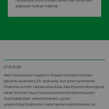
ratkaisuja, joilla voidaan vähentää Itämereen
päätyvän roskan määrää.
27.8.2018
Meriroskahaaste huipentui finaaliin Suomen luonnon
päivänä lauantaina 25. elokuuta, kun kisan kymmenen
finalistia esitteli ratkaisunsa Allas Sea Poolilla Helsingissä.
Ideat liittyivät muun muassa kosmetiikkateollisuuden
muovipäästöjen vähentämiseen, uusien
ympäristöystävällisten materiaalien kehittämiseen ja