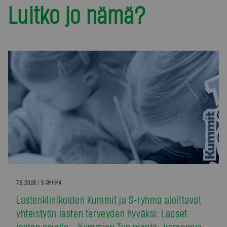
Luitko jo nämä?
7.8.2026 | S-RYHMÄ
Lastenklinikoiden Kummit ja S-ryhmä aloittavat
yhteistyön lasten terveyden hyväksi: Lapset
lasten asialla – Kummien Tue pientä -kampanja