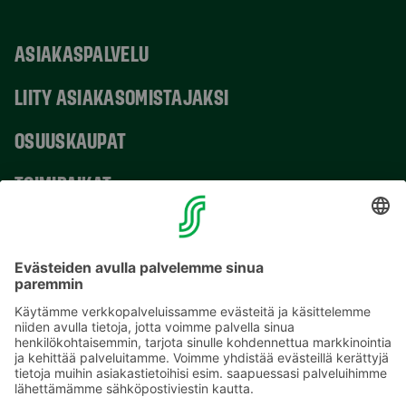
ASIAKASPALVELU
LIITY ASIAKASOMISTAJAKSI
OSUUSKAUPAT
TOIMIPAIKAT
YHTEYSTIEDOT
Sähköpostiosoitteet S-ryhmässä ovat muotoa
etunimi.sukunimi@sok.fi