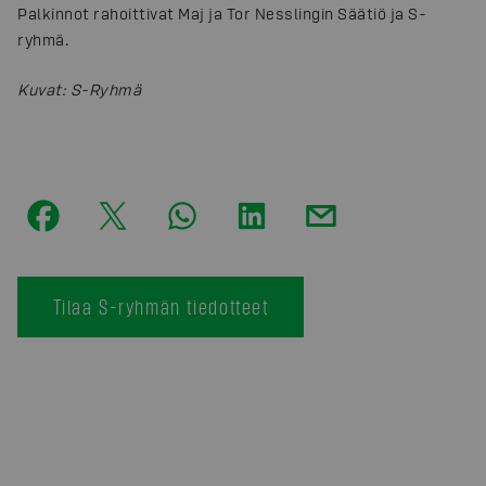
Palkinnot rahoittivat Maj ja Tor Nesslingin Säätiö ja S-
ryhmä.
Kuvat
:
S-Ryhmä
Tilaa S-ryhmän tiedotteet