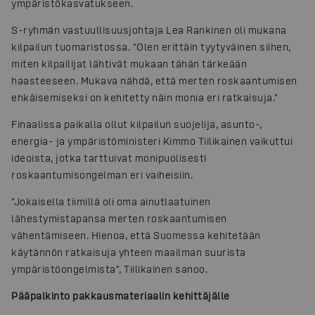
ympäristökasvatukseen.
S-ryhmän vastuullisuusjohtaja Lea Rankinen oli mukana
kilpailun tuomaristossa. "Olen erittäin tyytyväinen siihen,
miten kilpailijat lähtivät mukaan tähän tärkeään
haasteeseen. Mukava nähdä, että merten roskaantumisen
ehkäisemiseksi on kehitetty näin monia eri ratkaisuja."
Finaalissa paikalla ollut kilpailun suojelija, asunto-,
energia- ja ympäristöministeri Kimmo Tiilikainen vaikuttui
ideoista, jotka tarttuivat monipuolisesti
roskaantumisongelman eri vaiheisiin.
"Jokaisella tiimillä oli oma ainutlaatuinen
lähestymistapansa merten roskaantumisen
vähentämiseen. Hienoa, että Suomessa kehitetään
käytännön ratkaisuja yhteen maailman suurista
ympäristöongelmista", Tiilikainen sanoo.
Pääpalkinto pakkausmateriaalin kehittäjälle