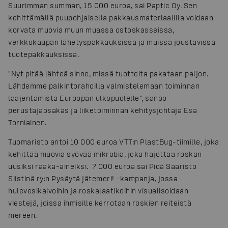
Suurimman summan, 15 000 euroa, sai Paptic Oy. Sen
kehittämällä puupohjaisella pakkausmateriaalilla voidaan
korvata muovia muun muassa ostoskasseissa,
verkkokaupan lähetyspakkauksissa ja muissa joustavissa
tuotepakkauksissa.
"Nyt pitää lähteä sinne, missä tuotteita pakataan paljon.
Lähdemme palkintorahoilla valmistelemaan toiminnan
laajentamista Euroopan ulkopuolelle", sanoo
perustajaosakas ja liiketoiminnan kehitysjohtaja Esa
Torniainen.
Tuomaristo antoi 10 000 euroa VTT:n PlastBug-tiimille, joka
kehittää muovia syövää mikrobia, joka hajottaa roskan
uusiksi raaka-aineiksi. 7 000 euroa sai Pidä Saaristo
Siistinä ry:n Pysäytä jätemeri! -kampanja, jossa
hulevesikaivoihin ja roskalaatikoihin visualisoidaan
viestejä, joissa ihmisille kerrotaan roskien reiteistä
mereen.