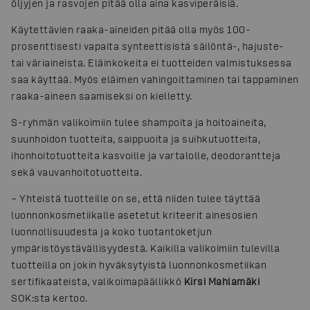
öljyjen ja rasvojen pitää olla aina kasviperäisiä.
Käytettävien raaka-aineiden pitää olla myös 100-
prosenttisesti vapaita synteettisistä säilöntä-, hajuste-
tai väriaineista. Eläinkokeita ei tuotteiden valmistuksessa
saa käyttää. Myös eläimen vahingoittaminen tai tappaminen
raaka-aineen saamiseksi on kielletty.
S-ryhmän valikoimiin tulee shampoita ja hoitoaineita,
suunhoidon tuotteita, saippuoita ja suihkutuotteita,
ihonhoitotuotteita kasvoille ja vartalolle, deodorantteja
sekä vauvanhoitotuotteita.
– Yhteistä tuotteille on se, että niiden tulee täyttää
luonnonkosmetiikalle asetetut kriteerit ainesosien
luonnollisuudesta ja koko tuotantoketjun
ympäristöystävällisyydestä. Kaikilla valikoimiin tulevilla
tuotteilla on jokin hyväksytyistä luonnonkosmetiikan
sertifikaateista, valikoimapäällikkö
Kirsi Mahlamäki
SOK:sta kertoo.