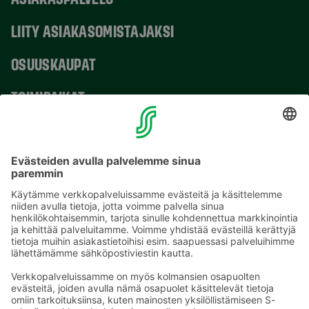
LIITY ASIAKASOMISTAJAKSI
OSUUSKAUPAT
TOIMIPAIKAT
YHTEYSTIEDOT
Sähköpostiosoitteet S-ryhmässä ovat muotoa
etunimi.sukunimi@sok.fi
Seuraa meitä
: