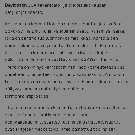
Davidsson
SOK tavaratalo- ja erikoisliikekaupan
ketjuohjauksesta.
Korealainen kosmetiikka on suurinta huutoa ja keväällä
Sokoksen ja Emotionin valikoimiin saapui Whamisa-sarja,
joka on sertifioitua luonnonkosmetiikkaa. Korealaisen
kosmetiikan suosio perustuu tuotteiden tehokkuuteen.
Korealaisten kauneusrutiinit ovat pikkutarkkoja:
päivittäinen ihonhoito saattaa sisältää 20 eri tuotetta.
Trendinä onkin nyt kerrostaminen: ihoa kosteutetaan yhä
uudelleen ja uudelleen suosituilla kasvovesillä. Aasiassa
tuotekehitys on myös innovatiivista. Esimerkiksi tuotteiden
säilyvyyteen on kehitetty luonnollinen
fermentointiprosessi.
-
Luonnonkosmetiikka kiinnostaa nyt koko kansaa: Ihmiset
ovat heränneet pohtimaan kosmetiikan
kemikaalikuormitusta itselleen ja ympäristölle. Nuoret
ovat erityisen tiedostavia. Ilmiö painottuu toki naisiin,