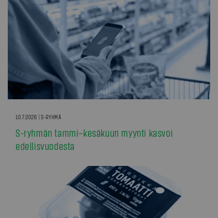
10.7.2026 | S-RYHMÄ
S-ryhmän tammi–kesäkuun myynti kasvoi
edellisvuodesta