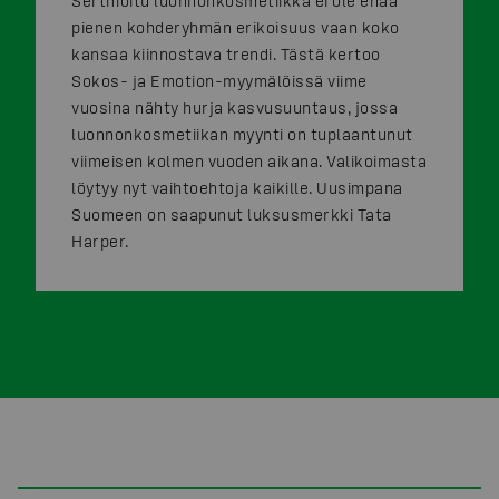
Sertifioitu luonnonkosmetiikka ei ole enää
pienen kohderyhmän erikoisuus vaan koko
kansaa kiinnostava trendi. Tästä kertoo
Sokos- ja Emotion-myymälöissä viime
vuosina nähty hurja kasvusuuntaus, jossa
luonnonkosmetiikan myynti on tuplaantunut
viimeisen kolmen vuoden aikana. Valikoimasta
löytyy nyt vaihtoehtoja kaikille. Uusimpana
Suomeen on saapunut luksusmerkki Tata
Harper.