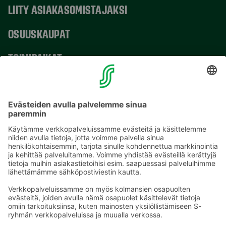
LIITY ASIAKASOMISTAJAKSI
OSUUSKAUPAT
TOIMIPAIKAT
YHTEYSTIEDOT
Sähköpostiosoitteet S-ryhmässä ovat muotoa
etunimi.sukunimi@sok.fi
Seuraa meitä
: