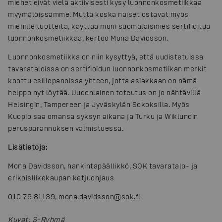
miehet eivät vielä aktiivisesti kysy luonnonkosmetiikkaa
myymälöissämme. Mutta koska naiset ostavat myös
miehille tuotteita, käyttää moni suomalaismies sertifioitua
luonnonkosmetiikkaa, kertoo Mona Davidsson.
Luonnonkosmetiikka on niin kysyttyä, että uudistetuissa
tavarataloissa on sertifioidun luonnonkosmetiikan merkit
koottu esillepanoissa yhteen, jotta asiakkaan on nämä
helppo nyt löytää. Uudenlainen toteutus on jo nähtävillä
Helsingin, Tampereen ja Jyväskylän Sokoksilla. Myös
Kuopio saa omansa syksyn aikana ja Turku ja Wiklundin
perusparannuksen valmistuessa.
Lisätietoja:
Mona Davidsson, hankintapäällikkö, SOK tavaratalo- ja
erikoisliikekaupan ketjuohjaus
010 76 81139, mona.davidsson@sok.fi
Kuvat
:
S-Ryhmä