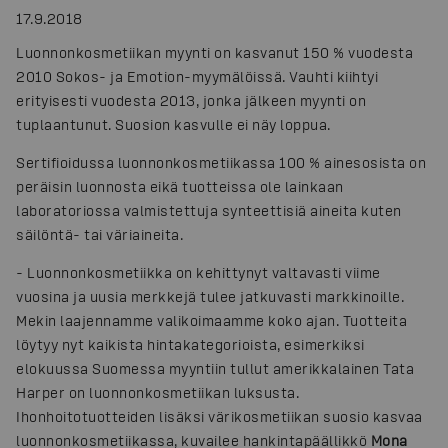
17.9.2018
Luonnonkosmetiikan myynti on kasvanut 150 % vuodesta
2010 Sokos- ja Emotion-myymälöissä. Vauhti kiihtyi
erityisesti vuodesta 2013, jonka jälkeen myynti on
tuplaantunut. Suosion kasvulle ei näy loppua.
Sertifioidussa luonnonkosmetiikassa 100 % ainesosista on
peräisin luonnosta eikä tuotteissa ole lainkaan
laboratoriossa valmistettuja synteettisiä aineita kuten
säilöntä- tai väriaineita.
-
Luonnonkosmetiikka on kehittynyt valtavasti viime
vuosina ja uusia merkkejä tulee jatkuvasti markkinoille.
Mekin laajennamme valikoimaamme koko ajan. Tuotteita
löytyy nyt kaikista hintakategorioista, esimerkiksi
elokuussa Suomessa myyntiin tullut amerikkalainen Tata
Harper on luonnonkosmetiikan luksusta.
Ihonhoitotuotteiden lisäksi värikosmetiikan suosio kasvaa
luonnonkosmetiikassa, kuvailee hankintapäällikkö
Mona