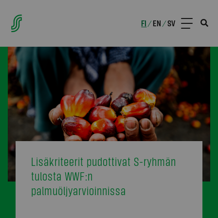
FI
EN
SV
/
/
Lisäkriteerit pudottivat S-ryhmän
tulosta WWF:n
palmuöljyarvioinnissa