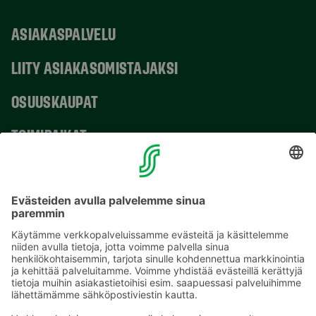
ASIAKASPALVELU
LIITY ASIAKASOMISTAJAKSI
OSUUSKAUPAT
TOIMIPAIKAT
YHTEYSTIEDOT
Sähköpostiosoitteet S-ryhmässä ovat muotoa
etunimi.sukunimi@sok.fi