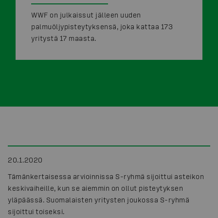
WWF on julkaissut jälleen uuden
palmuöljypisteytyksensä, joka kattaa 173
yritystä 17 maasta.
20.1.2020
Tämänkertaisessa arvioinnissa S-ryhmä sijoittui asteikon
keskivaiheille, kun se aiemmin on ollut pisteytyksen
yläpäässä. Suomalaisten yritysten joukossa S-ryhmä
sijoittui toiseksi.