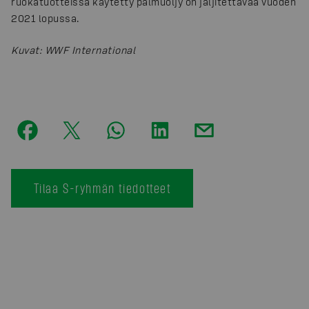
ruokatuotteissa käytetty palmuöljy on jäljitettävää vuoden
2021 lopussa.
Kuvat
:
WWF International
Tilaa S-ryhmän tiedotteet