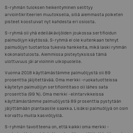
S-ryhmän tuloksen heikentyminen selittyy
arviointikriteerien muutoksella, sillä aiemmasta poiketen
pisteet koostuivat nyt kahdesta eri osiosta.
S-ryhmä oli yhä edelläkävijöiden joukossa sertifioidun
palmuöljyn käytössä. S-ryhmä ei ole kuitenkaan tehnyt
palmuöljyn tuotantoa tukevia hankkeita, mikä laski ryhmän
kokonaistulosta. Aiemmissa pisteytyksissä tämä
ulottuvuus jäi arvioinnin ulkopuolelle.
Vuonna 2018 käyttämästämme palmuöljystä oli 89
prosenttia jäljitettävää. Oma merkki -ruokatuotteissa
käytetyn palmuöljyn sertifiointitaso oli lähes sata
prosenttia (99 %). Oma merkki -elintarvikkeissa
käyttämästämme palmuöljystä 89 prosenttia pystytään
jäljittämään plantaasille saakka. Lisäksi palmuöljyä on osin
korvattu muilla kasviöljyillä.
S-ryhmän tavoitteena on, että kaikki oma merkki -