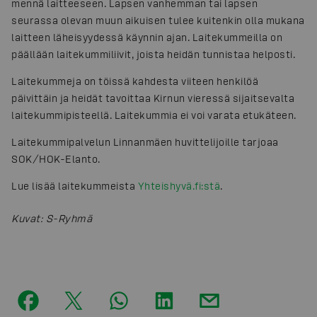
mennä laitteeseen. Lapsen vanhemman tai lapsen
seurassa olevan muun aikuisen tulee kuitenkin olla mukana
laitteen läheisyydessä käynnin ajan. Laitekummeilla on
päällään laitekummiliivit, joista heidän tunnistaa helposti.
Laitekummeja on töissä kahdesta viiteen henkilöä
päivittäin ja heidät tavoittaa Kirnun vieressä sijaitsevalta
laitekummipisteellä. Laitekummia ei voi varata etukäteen.
Laitekummipalvelun Linnanmäen huvittelijoille tarjoaa
SOK/HOK-Elanto.
Lue lisää laitekummeista
Yhteishyvä.fi:stä
.
Kuvat
:
S-Ryhmä