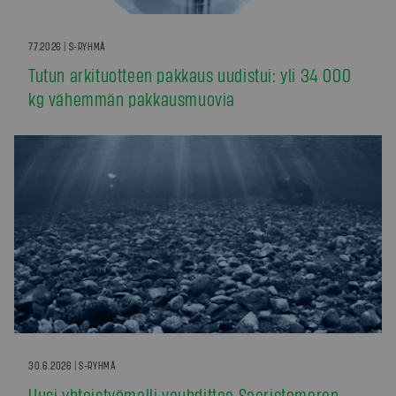
7.7.2026 | S-RYHMÄ
Tutun arkituotteen pakkaus uudistui: yli 34 000
kg vähemmän pakkausmuovia
30.6.2026 | S-RYHMÄ
Uusi yhteistyömalli vauhdittaa Saaristomeren