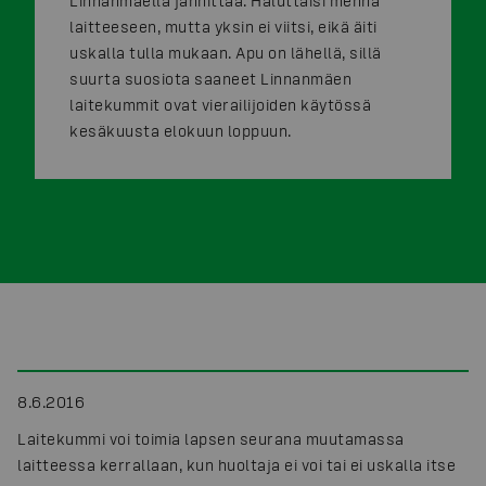
Linnanmäellä jännittää. Haluttaisi mennä
laitteeseen, mutta yksin ei viitsi, eikä äiti
uskalla tulla mukaan. Apu on lähellä, sillä
suurta suosiota saaneet Linnanmäen
laitekummit ovat vierailijoiden käytössä
kesäkuusta elokuun loppuun.
8.6.2016
Laitekummi voi toimia lapsen seurana muutamassa
laitteessa kerrallaan, kun huoltaja ei voi tai ei uskalla itse