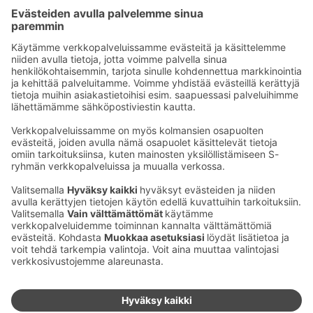
Sähköpostiosoitteet S-ryhmässä ovat muotoa
etunimi.sukunimi@sok.fi
Seuraa meitä
:
Muuta evästeasetuksia