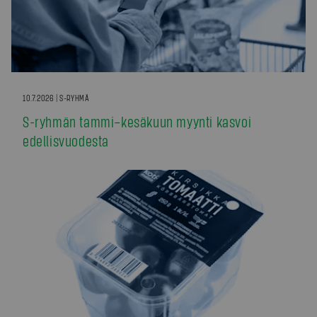
10.7.2026 | S-RYHMÄ
S-ryhmän tammi–kesäkuun myynti kasvoi
edellisvuodesta