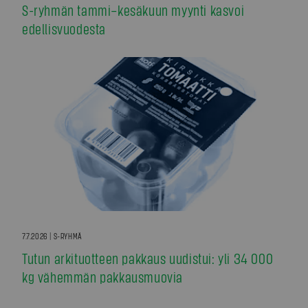
S-ryhmän tammi–kesäkuun myynti kasvoi
edellisvuodesta
7.7.2026 | S-RYHMÄ
Tutun arkituotteen pakkaus uudistui: yli 34 000
kg vähemmän pakkausmuovia