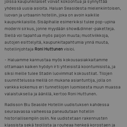
joissa kaupunkilaiset voivat kokoontua ja synnyttää
yhdessä uusia asioita. Haluan Seasidesta mielenkiintoisen,
luovan ja urbaanin hotellin, joka on avoin kaikille
kaupunkilaisille. Sisäpihalle esimerkiksi tulee pop-upina
moderni sirkus, jonne myydään show&dinner-paketteja.
Siellä voi tapahtua myös paljon muuta; muotiviikkoja,
autojen esittelyitä, kaupunkitapahtumia ynnä muuta,
hotellinjohtaja
Roni Huttunen
visioi.
-
Haluamme kannustaa myös kokousasiakkaitamme
ottamaan kaiken hyödyn irti yhteisistä koontumisista, ja
siksi meille tulee Stadin luovimmat kokoustilat. Tilojen
suunnittelussa meillä on mukana asiantuntija, jolla on
vankka kokemus eri tunnetilojen luomisesta muun muassa
valaistuksella ja äänillä, kertoo Roni Huttunen.
Radisson Blu Seaside Hotellin uudistuksen kahdessa
seuraavassa vaiheessa paneudutaan hotellin
historiallisempiin osiin. Ne uudistetaan rakennusten
klassista sekä teollista ja rouheaa henkeä korostaen ja