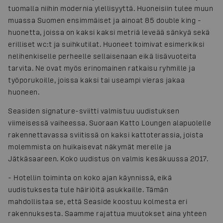
tuomalla niihin modernia ylellisyyttä. Huoneisiin tulee muun
muassa Suomen ensimmäiset ja ainoat 85 double king -
huonetta, joissa on kaksi kaksi metriä leveää sänkyä sekä
erilliset wc:t ja suihkutilat. Huoneet toimivat esimerkiksi
nelihenkiselle perheelle sellaisenaan eikä lisävuoteita
tarvita. Ne ovat myös erinomainen ratkaisu ryhmille ja
työporukoille, joissa kaksi tai useampi vieras jakaa
huoneen.
Seasiden signature-sviitti valmistuu uudistuksen
viimeisessä vaiheessa. Suoraan Katto Loungen alapuolelle
rakennettavassa sviitissä on kaksi kattoterassia, joista
molemmista on huikaisevat näkymät merelle ja
Jätkäsaareen. Koko uudistus on valmis kesäkuussa 2017.
-
Hotellin toiminta on koko ajan käynnissä, eikä
uudistuksesta tule häiriöitä asukkaille. Tämän
mahdollistaa se, että Seaside koostuu kolmesta eri
rakennuksesta. Saamme rajattua muutokset aina yhteen