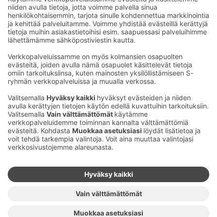
Sähköpostiosoitteet S-ryhmässä ovat muotoa
etunimi.sukunimi@sok.fi
Seuraa meitä
:
Muuta evästeasetuksia
Evästeinformaatio
S-ryhmän tietosuoja