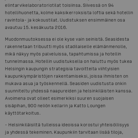
elintarvikelaboratoriotilat toisiinsa. Siivessä on 94
hotellihuonetta, kolme kaksikerroksista loftia sekä hotellin
ravintola- ja kokoustilat. Uudistuksen ensimmäinen osa
avautuu 15. kesäkuuta 2016.
Muodonmuutoksessa ei ole kyse vain seinistä. Seasidesta
rakennetaan tribuutti myös stadilaiselle elämänmenolle,
mikä näkyy myös palveluissa, tapahtumissa ja hotellin
tunnelmassa. Hotellin uudistuksella on haluttu myös tukea
Helsingin kaupungin strategisia tavoitteita viihtyisien
kaupunkiympäristöjen rakentamiseksi, joissa ihmisten on
mukava asua ja työskennellä. Seasiden uudistusta onkin
suunniteltu yhdessä naapureiden ja helsinkiläisten kanssa.
Avoimena ovat olleet esimerkiksi suuren suojaisen
sisäpihan, 900 neliön kellarin ja Katto Loungen
käyttötarkoitus.
-
Helsinkiläisiltä tulleissa ideoissa korostui yhteisöllisyys
ja yhdessä tekeminen. Kaupunkiin tarvitaan lisää tiloja,