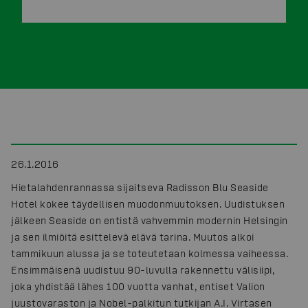
26.1.2016
Hietalahdenrannassa sijaitseva Radisson Blu Seaside
Hotel kokee täydellisen muodonmuutoksen. Uudistuksen
jälkeen Seaside on entistä vahvemmin modernin Helsingin
ja sen ilmiöitä esittelevä elävä tarina. Muutos alkoi
tammikuun alussa ja se toteutetaan kolmessa vaiheessa.
Ensimmäisenä uudistuu 90-luvulla rakennettu välisiipi,
joka yhdistää lähes 100 vuotta vanhat, entiset Valion
juustovaraston ja Nobel-palkitun tutkijan A.I. Virtasen