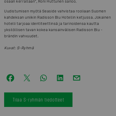
osaan kerrallaan", Roni Huttunen sanoo.
Uudistumisen myötä Seaside vahvistaa rooliaan Suomen
kahdeksan uniikin Radisson Blu Hotellin ketjussa. Jokainen
hotelli tarjoaa identiteettinsä ja tarinoidensa kautta
yksilöllisen tavan kokea kansainvälisen Radisson Blu -
brändin vahvuudet.
Kuvat
:
S-Ryhmä
Tilaa S-ryhmän tiedotteet