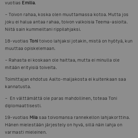
vuotias
Emilia
.
– Toivon rahaa, koska olen muuttamassa kotoa. Mutta jos
joku ei halua antaa rahaa, toivon valkoisia Teema-asioita.
Niitä sain kummeiltani rippilahjaksi.
18-vuotias
Toni
toivoo lahjaksi jotakin, mistä on hyötyä, kun
muuttaa opiskelemaan.
– Rahasta ei koskaan ole haittaa, mutta ei minulla ole
mitään erityisiä toiveita.
Toimittajan ehdotus Aalto-maljakosta ei kuitenkaan saa
kannatusta.
– En välttämättä ole paras mahdollinen, toteaa Toni
diplomaattisesti.
19-vuotias
Miia
saa toivomansa rannekellon lahjakorttina.
Hänen mielestään järjestely on hyvä, sillä näin lahja on
varmasti mieleinen.