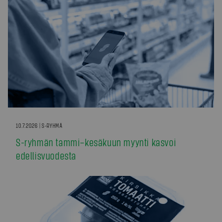
10.7.2026 | S-RYHMÄ
S-ryhmän tammi–kesäkuun myynti kasvoi
edellisvuodesta