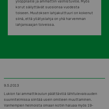
ylioppilaille ja ammattiin valmistuville. Myös
korut säilyttävät suosionsa vuodesta
toiseen. Muutoksen lahjakulttuuri on kokenut
siinä, että yllätyslahja on yhä harvemman
lahjansaajan toiveissa.
9.5.2013
Lukion tai ammattikoulun päättävillä lähitulevaisuuden
suunnitelmissa siintää usein omilleen muuttaminen.
Vanhempien helmoista omaan kotiin haluaa myös 19-