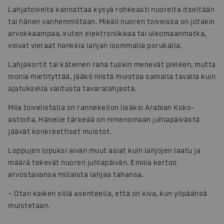
Lahjatoiveita kannattaa kysyä rohkeasti nuorelta itseltään
tai hänen vanhemmiltaan. Mikäli nuoren toiveissa on jotakin
arvokkaampaa, kuten elektroniikkaa tai ulkomaanmatka,
voivat vieraat hankkia lahjan isommalla porukalla.
Lahjakortit tai käteinen raha tuskin menevät pieleen, mutta
monia mietityttää, jääkö niistä muistoa samalla tavalla kuin
ajatuksella valitusta tavaralahjasta.
Miia toivelistalla on rannekellon lisäksi Arabian Koko-
astioita. Hänelle tärkeää on nimenomaan juhlapäivästä
jäävät konkreettiset muistot.
Loppujen lopuksi aivan muut asiat kuin lahjojen laatu ja
määrä tekevät nuoren juhlapäivän. Emilia kertoo
arvostavansa millaista lahjaa tahansa.
– Otan kaiken sillä asenteella, että on kiva, kun ylipäänsä
muistetaan.