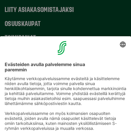
LIITY ASIAKASOMISTAJAKSI
OSUUSKAUPAT
TOIMIPAIKAT
YHTEYSTIEDOT
Sähköpostiosoitteet S-ryhmässä ovat muotoa
etunimi.sukunimi@sok.fi
Seuraa meitä
: