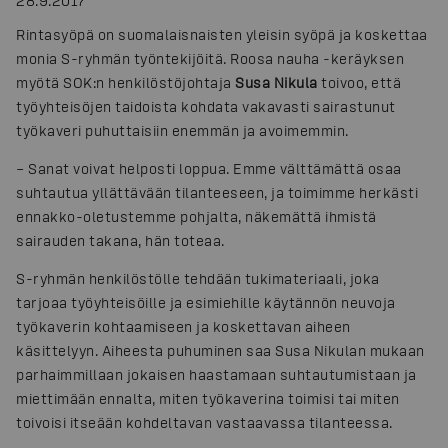
28.9.2017
Rintasyöpä on suomalaisnaisten yleisin syöpä ja koskettaa
monia S-ryhmän työntekijöitä. Roosa nauha -keräyksen
myötä SOK:n henkilöstöjohtaja
Susa Nikula
toivoo, että
työyhteisöjen taidoista kohdata vakavasti sairastunut
työkaveri puhuttaisiin enemmän ja avoimemmin.
– Sanat voivat helposti loppua. Emme välttämättä osaa
suhtautua yllättävään tilanteeseen, ja toimimme herkästi
ennakko-oletustemme pohjalta, näkemättä ihmistä
sairauden takana, hän toteaa.
S-ryhmän henkilöstölle tehdään tukimateriaali, joka
tarjoaa työyhteisöille ja esimiehille käytännön neuvoja
työkaverin kohtaamiseen ja koskettavan aiheen
käsittelyyn. Aiheesta puhuminen saa Susa Nikulan mukaan
parhaimmillaan jokaisen haastamaan suhtautumistaan ja
miettimään ennalta, miten työkaverina toimisi tai miten
toivoisi itseään kohdeltavan vastaavassa tilanteessa.