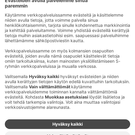
Sähköpostiosoitteet S-ryhmässä ovat muotoa
etunimi.sukunimi@sok.fi
Seuraa meitä
:
Muuta evästeasetuksia
Evästeinformaatio