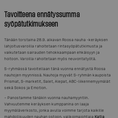
Tavoitteena ennätyssumma
syöpätutkimukseen
Tänään torstaina 28.9. alkavan Roosa nauha -keräyksen
lahjoitusvaroilla rahoitetaan rintasyöpätutkimusta ja
vaikutetaan sairauden tehokkaampaan ehkäisyyn ja
hoitoon. Varoilla rahoitetaan myös neuvontatyötä.
S-ryhmässä tavoitellaan tänä vuonna ennätystä Roosa
nauhojen myynnissä. Nauhoja myyvät S-ryhmän kaupoista
Prismat, S-marketit, Salet, Alepat, ABC-liikennemyymälät
sekä Sokos ja Emotion.
– Panostamme tänäkin vuonna nauhamyyntiin.
Vahvuutemme keräyksen kumppanina on laaja
myymäläverkosto, jonka avulla voimme tarjota kaikille
mahdollisuuden nauhan ostoon, valikoimajohtaja
Katja