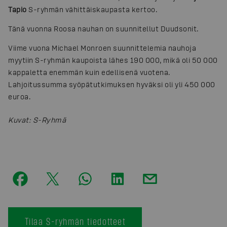
Tapio
S-ryhmän vähittäiskaupasta kertoo.
Tänä vuonna Roosa nauhan on suunnitellut Duudsonit.
Viime vuona Michael Monroen suunnittelemia nauhoja
myytiin S-ryhmän kaupoista lähes 190 000, mikä oli 50 000
kappaletta enemmän kuin edellisenä vuotena.
Lahjoitussumma syöpätutkimuksen hyväksi oli yli 450 000
euroa.
Kuvat
:
S-Ryhmä
Tilaa S-ryhmän tiedotteet