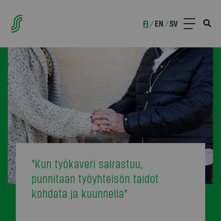
FI
EN
SV
/
/
"Kun työkaveri sairastuu,
punnitaan työyhteisön taidot
kohdata ja kuunnella"