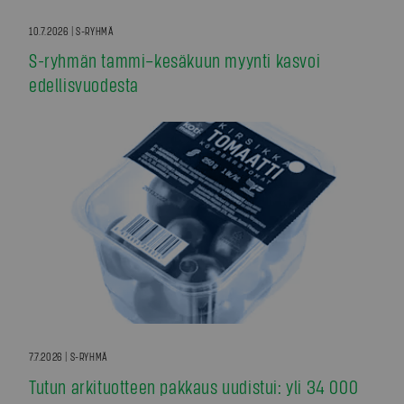
10.7.2026 | S-RYHMÄ
S-ryhmän tammi–kesäkuun myynti kasvoi
edellisvuodesta
7.7.2026 | S-RYHMÄ
Tutun arkituotteen pakkaus uudistui: yli 34 000