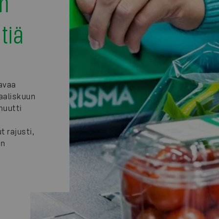
n
tiä
avaa
aaliskuun
muutti
 rajusti,
on