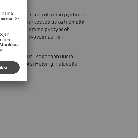
a, kuinka ketterästi olemme pystyneet
rkkokaupan verkostoa sekä luomalla
iin. Lisäksi olemme pystyneet
vapautunutta työvoimaa niin
.
sille alueille. Kokonaan uusia
ppa ja aluksi Helsingin alueella